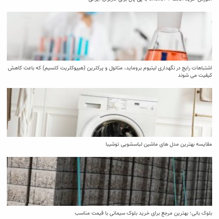
اشتباهات رایج در نگهداری لیتیوم بروماید، متانول و پرکلرین (هیپوکلریت کلسیم) که باعث کاهش
کیفیت می‌ شوند
مقایسه بهترین مدل ‌های ماشین لباسشویی توشیبا
بلوک بانی؛ بهترین مرجع برای خرید بلوک سیمانی با قیمت مناسب