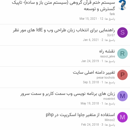
سیستم ختم قرآن گروهی (سیستم متن باز و ساده)- تاپیک
گسترش و توسعه
farik
پاسخ ها
12
Mar 15, 2021
راهنمایی برای انتخاب زبان طراحی وب و IdE های مور نظر
S
SU-57
پاسخ ها
2
Jan 6, 2021
نقشه راه
R
rasool_jelve
پاسخ ها
1
Jan 24, 2019
تغییر دامنه اصلی سایت
P
pesar kocholo
پاسخ ها
1
Sep 3, 2018
زبان های برنامه نویسی وب سمت کاربر و سمت سرور
M
moeintnt
پاسخ ها
1
May 19, 2018
استفاده از متغیر جاوا اسکریپت در php
M
Minoo2
پاسخ ها
3
Feb 24, 2018