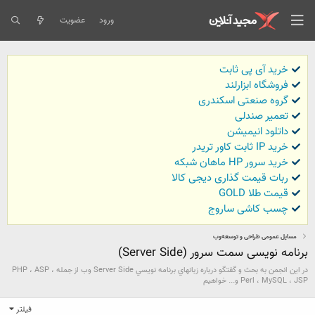
ورود
عضویت
خرید آی پی ثابت
فروشگاه ابزارلند
گروه صنعتی اسکندری
تعمیر صندلی
داتلود انیمیشن
خرید IP ثابت کاور تریدر
خرید سرور HP ماهان شبکه
ربات قیمت گذاری دیجی کالا
قیمت طلا GOLD
چسب کاشی ساروج
مسایل عمومی طراحی و توسعه‌وب
برنامه نویسی سمت سرور (Server Side)
در اين انجمن به بحث و گفتگو درباره زبانهاي برنامه نويسي Server Side وب از جمله PHP ، ASP ،
Perl ، MySQL ، JSP و... خواهيم
فیلتر