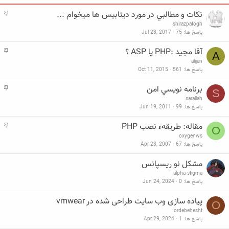
نكات و مطالبي در مورد ديتابيس ها ميخوام ...
م
ه
shirazpatogh
م
پاسخ ها
75
Jul 23, 2017
آقا مجيد :PHP يا ASP ؟
م
A
ه
alijan
م
پاسخ ها
561
Oct 11, 2015
برنامه نويسي امن
م
S
ه
sarallah
م
پاسخ ها
99
Jun 19, 2011
مقاله: طریقهء نصب PHP
م
O
ه
oxygenws
م
پاسخ ها
67
Apr 23, 2007
مشکل نو ریسپانس
alpha-stigma
پاسخ ها
0
Jun 24, 2024
پیاده سازی وب سایت طراحی شده در vmwear
O
ordebehesht
پاسخ ها
1
Apr 29, 2024