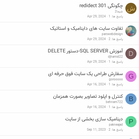
چگونگی redidect 301
ش
شیما2
پاسخ ها
1
Apr 29, 2024
تفاوت سایت های داینامیک و استاتیک
parswebdesign
پاسخ ها
2
Apr 29, 2024
آموزش SQL SERVER-دستور DELETE
D
djhamid22
پاسخ ها
1
Apr 29, 2024
سفارش طراحی یک سایت فوق حرفه ای
G
gorooooo
پاسخ ها
1
Apr 16, 2024
کنترل و اپلود تصاویر بصورت همزمان
B
behnam722
پاسخ ها
1
Apr 16, 2024
دینامیک سازی بخشی از سایت
P
pakneajad
پاسخ ها
2
Sep 11, 2023