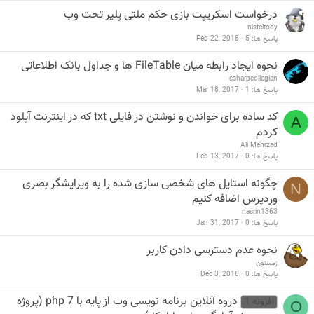
درخواست اسکریپت بازی حکم ملتی پلیر تحت وب
nistelrooy
پاسخ ها
5
Feb 22, 2018
نحوه ایجاد رابطه میان FileTable ها و جداول بانک اطلاعاتی
csharpcollegian
پاسخ ها
1
Mar 18, 2017
کد ساده برای خواندن و نوشتن در فایلی txt که در اینترنت آپلود
A
کردم
Ali Mehrzad
پاسخ ها
0
Feb 13, 2017
چگونه استایل های شخصی سازی شده را به ویرایشگر بصری
N
وردپرس اضافه کنیم
nasrin1363
پاسخ ها
0
Jan 31, 2017
نحوه عدم دسترسی دادن کاربر
زمستون
پاسخ ها
0
Dec 3, 2016
دروه آنلاین برنامه نویسی وب از پایه با php 7 (پروژه
افزونه 1
O