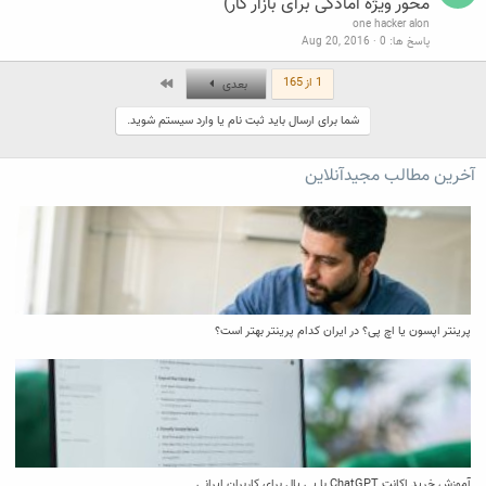
محور ویژه آمادگی برای بازار کار)
one hacker alon
پاسخ ها
0
Aug 20, 2016
آخر
1 از 165
بعدی
شما برای ارسال باید ثبت نام یا وارد سیستم شوید.
آخرین مطالب مجیدآنلاین
پرینتر اپسون یا اچ پی؟ در ایران کدام پرینتر بهتر است؟
آموزش خرید اکانت ChatGPT با پی پال برای کاربران ایرانی