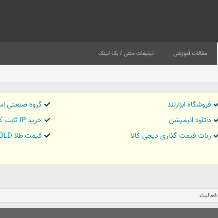
مقالات آموزشی
تبلیغات متنی / بک لینک
فروشگاه ابزارلند
گروه صنعتی اس
داتلود انیمیشن
خرید IP ثابت کاور تریدر
ربات قیمت گذاری دیجی کالا
قیمت طلا GOLD
فعالیت