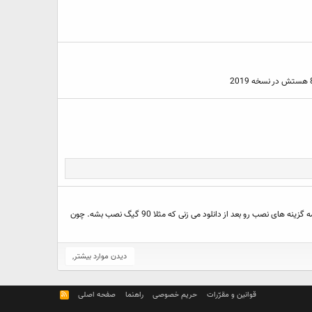
تو یک قسمت آموزش هم دیدم که مثلا میای کل ویژوال استودیو 2017 رو اول دانلود می کنی که مثلا 20 تا 30 گیگ می شه بعدا نصب می کنی. یعنی تیک همه گزینه های نصب رو بعد از دانلود می زنی که مثلا 90 گیگ نصب بشه. چون
دیدن موارد بیشتر,
قوانین و مقرّرات
حریم خصوصی
راهنما
صفحه اصلی
R
S
S