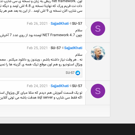
اون .net framework ربطی به زبان و نسخه ی سی شارپ نداره .
ر
a
دات نت فریم ورک که نهایتا نسخه ی 4.8 اش اومد و دیگه توسعه داده نمیشه .
پ
d
سی شارپ الان نسخه ی 9 اش اومد . از این به بعد هم هر یکی دو سال درمیون هم یه نسخه ی جدیدترش میاد .
ر
K
و
h
ف
a
S
Feb 26, 2021
SajjadKhati
SU-57
S
ا
t
U
سلام
ی
i
-
چون NET Framework 4.7 اومده بود از روی عدد 7 آخرش میگی "در سی شارپ 7" درباره کلمه کلیدی out قسمت 27. و الان که 4.8 اومده یعنی سی شارپ 8 هستش در نسخه 2019
ل
د
5
S
ر
7
U
پ
د
S
Feb 25, 2021
SU-57
SajjadKhati
-
ر
ر
a
سلام
5
و
پ
j
نه . هر وقت نیاز داشته باشم ، ویندوز رو دانلود میکنم . معمولا هر 6 ماه درمیون ویندوز جدید از اول 
7
ف
ر
j
ویژال استودیو رو هم اون موقع تیک همه ی گزینه ها را نمیزدم
ن
ا
و
a
و
ی
ف
d
R
SU-57
ش
ل
ا
K
e
ت
S
ی
h
a
.
U
S
c
SU-57
SajjadKhati
ل
Feb 24, 2021
a
S
U
-
t
S
t
i
5
-
a
i
اگه فقط سی شارپ و sql server هدفت باشه می تونی آنلاین هم نصب کنی و فکر کنم بیشتر از 6 یا 7 گیگ توی نسخه 2019 نشه.
o
7
5
j
د
n
ن
7
j
ر
s
و
د
a
پ
:
ر
ش
d
ر
پ
ت
K
و
.
ر
h
ف
و
a
ا
ف
t
ی