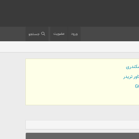
ورود
عضویت
جستجو
کندری