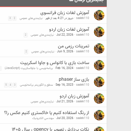
جدیدترین ارسال ها
آموزش لغات زبان فرانسوی
saalek110
دیروز در 4:21 بعد از ظهر
نیازمندی‌های عمومی
3
2
آموزش لغات زبان اردو
saalek110
Jul 22, 2026
نیازمندی‌های عمومی
2
تمرینات رزمی من
saalek110
Jun 9, 2026
نیازمندی‌های عمومی
2
ساخت بازی با کانواس و جاوا اسکریپت
saalek110
Feb 16, 2024
برنامه‌نویسی با جاوااسکریپت (JavaScript)
2
بازی ساز phaser
saalek110
Sep 16, 2023
منطق و الگوریتم برنامه‌نویسی
5
4
3
آموزش زبان اردو
saalek110
Jul 21, 2026
نیازمندی‌های عمومی
از رنگ استفاده کنیم یا خاکستری کنیم عکس را؟
saalek110
Jul 20, 2026
مهندسی الکترونیک
نکات پردازش تصویر با opencv ، سال ۱۴۰۵