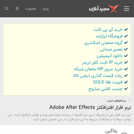
ورود
عضویت
خرید آی پی ثابت
فروشگاه ابزارلند
گروه صنعتی اسکندری
تعمیر صندلی
داتلود انیمیشن
خرید IP ثابت کاور تریدر
خرید سرور HP ماهان شبکه
ربات قیمت گذاری دیجی کالا
قیمت طلا GOLD
چسب کاشی ساروج
نرم افزارهای تدوین
نرم افزار افترافکتز Adobe After Effects
این نرم افزار یکی از معروف ترین نرم افزارها در زمینهء جلوه های ویژه و موشن گرافیک است. می‌
توانید سوالات و مشکلات مربوط به این نرم افزار را در این انجمن عنوان کنید.
پلاگین