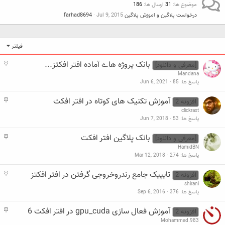
موضوع ها
31
ارسال ها
186
درخواست پلاگین و اموزش پلاگین
Jul 9, 2015
farhad8694
فیلتر
بانک پروژه هاے آماده افتر افکتز...
م
[معرفی و دانلود]
ه
Mandana
م
پاسخ ها
85
Jun 6, 2021
آموزش تکنیک های کوتاه در افتر افکت
م
افزونه 2
ه
clickrast
م
پاسخ ها
53
Jun 7, 2018
بانک پلاگین افتر افکت
م
[معرفی و دانلود]
ه
HamidBN
م
پاسخ ها
274
Mar 12, 2018
تایپیک جامع رندروخروجی گرفتن در افتر افكتز
م
افزونه 2
ه
shirani
م
پاسخ ها
376
Sep 6, 2016
آموزش فعال سازی gpu_cuda در افتر افکت 6
م
افزونه 2
ه
Mohammad.983