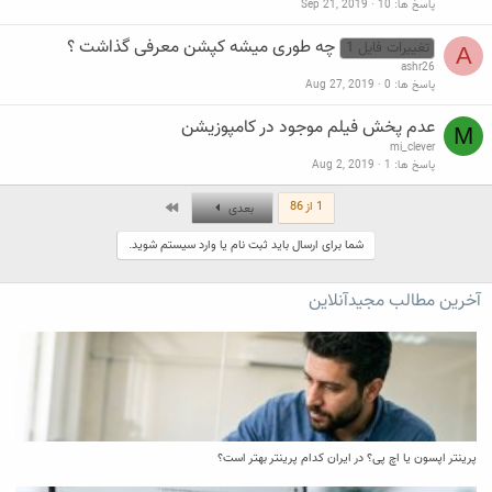
پاسخ ها
10
Sep 21, 2019
چه طوری میشه کپشن معرفی گذاشت ؟
تغییرات فایل 1
A
ashr26
پاسخ ها
0
Aug 27, 2019
عدم پخش فیلم موجود در کامپوزیشن
M
mi_clever
پاسخ ها
1
Aug 2, 2019
آخر
1 از 86
بعدی
شما برای ارسال باید ثبت نام یا وارد سیستم شوید.
آخرین مطالب مجیدآنلاین
پرینتر اپسون یا اچ پی؟ در ایران کدام پرینتر بهتر است؟