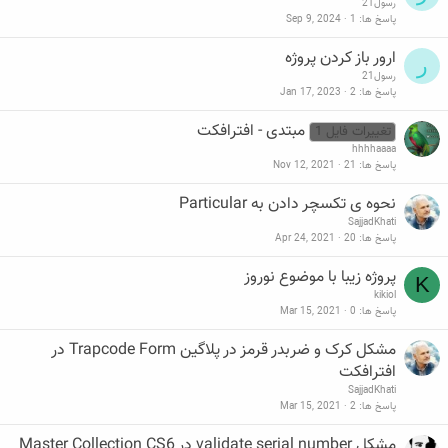
رسول21
پاسخ ها
1
Sep 9, 2024
ارور باز کردن پروژه
ر
رسول21
پاسخ ها
2
Jan 17, 2023
مبتدی - افترافکت
تغییرات فایل 1
hhhhaaaa
پاسخ ها
21
Nov 12, 2021
نحوه ی تکسچر دادن به Particular
SajjadKhati
پاسخ ها
20
Apr 24, 2021
پروژه زیبا با موضوع نوروز
K
kikiol
پاسخ ها
0
Mar 15, 2021
مشکل کرک و ضربدر قرمز در پلاگین Trapcode Form در
افترافکت
SajjadKhati
پاسخ ها
2
Mar 15, 2021
مشکل validate serial number در Master Collection CS6