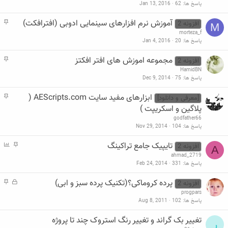
م
پاسخ ها
62
Jan 13, 2016
آموزش نرم افزارهای سینمایی ادوبی (افترافکت)
م
افزونه 2
M
ه
morteza_f
م
پاسخ ها
20
Jan 4, 2016
مجموعه اموزش های افتر افکتز
م
افزونه 2
ه
HamidBN
م
پاسخ ها
75
Dec 9, 2014
ابزارهای مفید سایت AEScripts.com (
م
[معرفی و دانلود]
ه
پلاگین و اسکریپت )
م
godfather66
پاسخ ها
104
Nov 29, 2014
تایپیک جامع تراکینگ
م
P
افزونه 2
A
ه
o
ahmad_2719
م
l
پاسخ ها
331
Feb 24, 2014
l
پرده کروماکی؟(تکنیک پرده سبز و ابی)
ق
م
افزونه 2
ف
ه
progpars
ل
م
پاسخ ها
102
Aug 8, 2011
ش
د
تغییر بک گراند و تغییر رنگ استروک چند تا پروژه
ر
ه