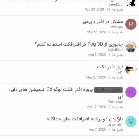
Saeed2vfx
پاسخ ها
19
Nov 23, 2020
مشکل در افتر و پرمیر
R
rezaexpo
پاسخ ها
1
Nov 22, 2020
چجوری از Fog 3D در افترافکت استفاده کنیم؟
SajjadKhati
پاسخ ها
1
Aug 3, 2020
ارور افترافکت
mjpt1
پاسخ ها
2
May 27, 2020
پروژه افتر افکت لوگو 3d انیمیشن های دایره
[معرفی و دانلود]
F
ای
fahim1368
پاسخ ها
0
Apr 12, 2020
بازکردن دو برنامه افترافکت بطور جداگانه
M
massomeh1
پاسخ ها
4
Apr 7, 2020