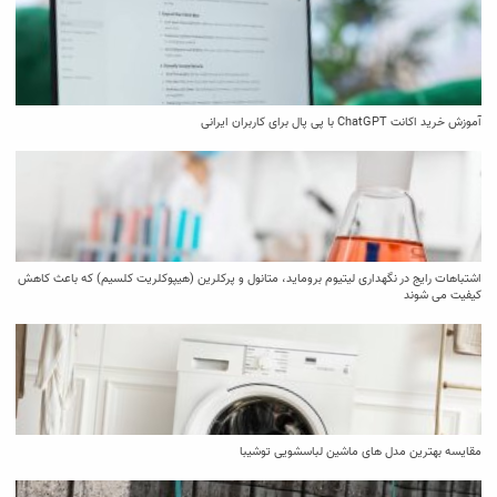
آموزش خرید اکانت ChatGPT با پی پال برای کاربران ایرانی
اشتباهات رایج در نگهداری لیتیوم بروماید، متانول و پرکلرین (هیپوکلریت کلسیم) که باعث کاهش
کیفیت می‌ شوند
مقایسه بهترین مدل ‌های ماشین لباسشویی توشیبا