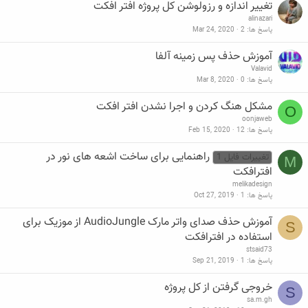
تغییر اندازه و رزولوشن کل پروژه افتر افکت
alinazari
پاسخ ها
2
Mar 24, 2020
آموزش حذف پس زمینه آلفا
Valavid
پاسخ ها
0
Mar 8, 2020
مشکل هنگ کردن و اجرا نشدن افتر افکت
O
oonjaweb
پاسخ ها
12
Feb 15, 2020
راهنمایی برای ساخت اشعه های نور در
تغییرات فایل 1
M
افترافکت
melikadesign
پاسخ ها
1
Oct 27, 2019
آموزش حذف صدای واتر مارک AudioJungle از موزیک برای
S
استفاده در افترافکت
stsaid73
پاسخ ها
1
Sep 21, 2019
خروجی گرفتن از کل پروژه
S
sa.m.gh