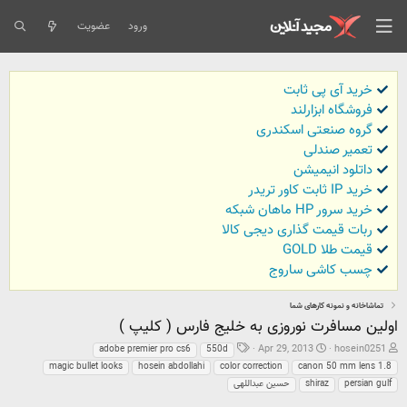
ورود
عضویت
خرید آی پی ثابت
فروشگاه ابزارلند
گروه صنعتی اسکندری
تعمیر صندلی
داتلود انیمیشن
خرید IP ثابت کاور تریدر
خرید سرور HP ماهان شبکه
ربات قیمت گذاری دیجی کالا
قیمت طلا GOLD
چسب کاشی ساروج
تماشاخانه و نمونه کارهای شما
اولین مسافرت نوروزی به خلیج فارس ( کلیپ )
ش
ت
ب
Apr 29, 2013
hosein0251
adobe premier pro cs6
550d
ر
ا
ر
magic bullet looks
hosein abdollahi
color correction
canon 50 mm lens 1.8
و
ر
چ
persian gulf
shiraz
حسین عبداللهی
ع
ی
س
ک
خ
ب