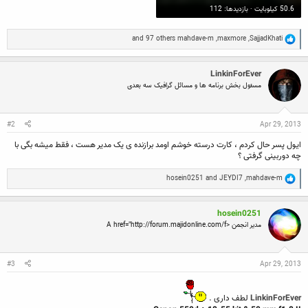
50.6 کیلوبایت · بازدیدها: 112
R
and 97 others
mahdave-m
,
maxmore
,
SajjadKhati
e
a
c
LinkinForEver
t
i
مسئول بخش برنامه ها و مسائل گرافیک سه بعدی
o
n
s
:
#2
Apr 29, 2013
ایول پسر حال کردم ، کارت درسته خوشم اومد برازنده ی یک مدیر هست ، فقط میشه بگی با
چه دوربینی گرفتی ؟
R
hosein0251
and
JEYDI7
,
mahdave-m
e
a
c
hosein0251
t
i
مدیر انجمن <A href="http://forum.majidonline.com/f
o
n
s
:
#3
Apr 29, 2013
LinkinForEver
لطف داری .