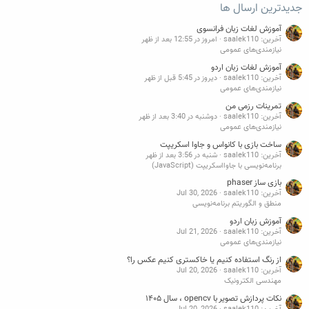
جدیدترین ارسال ها
آموزش لغات زبان فرانسوی
آخرین: saalek110
امروز در 12:55 بعد از ظهر
نیازمندی‌های عمومی
آموزش لغات زبان اردو
آخرین: saalek110
دیروز در 5:45 قبل از ظهر
نیازمندی‌های عمومی
تمرینات رزمی من
آخرین: saalek110
دوشنبه در 3:40 بعد از ظهر
نیازمندی‌های عمومی
ساخت بازی با کانواس و جاوا اسکریپت
آخرین: saalek110
شنبه در 3:56 بعد از ظهر
برنامه‌نویسی با جاوااسکریپت (JavaScript)
بازی ساز phaser
آخرین: saalek110
Jul 30, 2026
منطق و الگوریتم برنامه‌نویسی
آموزش زبان اردو
آخرین: saalek110
Jul 21, 2026
نیازمندی‌های عمومی
از رنگ استفاده کنیم یا خاکستری کنیم عکس را؟
آخرین: saalek110
Jul 20, 2026
مهندسی الکترونیک
نکات پردازش تصویر با opencv ، سال ۱۴۰۵