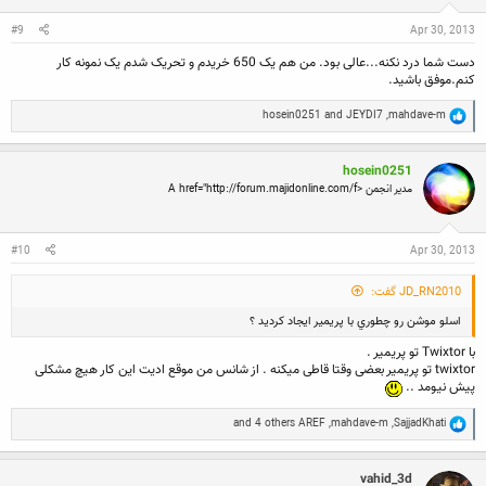
s
:
#9
Apr 30, 2013
دست شما درد نکنه...عالی بود. من هم یک 650 خریدم و تحریک شدم یک نمونه کار
کنم.موفق باشید.
R
hosein0251
and
JEYDI7
,
mahdave-m
e
a
c
hosein0251
t
i
مدیر انجمن <A href="http://forum.majidonline.com/f
o
n
s
:
#10
Apr 30, 2013
JD_RN2010 گفت:
اسلو موشن رو چطوري با پريمير ايجاد كرديد ؟
با Twixtor تو پریمیر .
twixtor تو پریمیر بعضی وقتا قاطی میکنه . از شانس من موقع ادیت این کار هیچ مشکلی
پیش نیومد ..
R
and 4 others
AREF
,
mahdave-m
,
SajjadKhati
e
a
c
vahid_3d
t