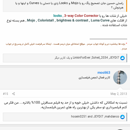
راستی حسین جان تصحیح رنگ رو با Mojo و Looks زدی یا دستی با Curves و اینها و یا
هردوش ؟
خیلی از شات ها رو با
3-way Color Corrector
,
looks
از افکت های
Mojo , ColoristaII , brightnes & contrast , Luma Curve
, هم بسته نوع
شات استفاده شده .
-------------------------------------------
*
بچه ها ببخشید دیر و کوتاه جواب میدم . موقع امتحانای میان ترمم هست . ایشالا سر فرصت خیلی کامل تر وسریع تر جواب
میدم .
R
JEYDI7
,
Soheil_2034
,
LinkinForEver
و یک کاربر دیگر
e
a
c
mooli63
t
i
کاربر فعال انجمن فیلمسازی
o
n
s
:
#15
May 2, 2013
نسبت به امکاناتی که داشتی خیلی خوبه و از حد یه فیلم مسافرتی 100% بالاتره... من فکر می
کنم فیلمبرداری تو سفر یکی از بهترین راه های تمرین فیلمسازیه.
R
hosein0251
and
JEYDI7
,
mahdianco
e
a
c