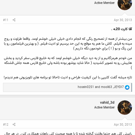
Active Member
i
o
n
s
:
#11
Apr 30, 2013
آقا کارت 20ـه .
من بیشتر از همه از تصحیح رنگی که انجام دادی خیلی خیلی خوشم اومد. واقعا طراوت و روح
میده به فیلم. کاش ما هم یه موقع به این حد برسیم تو ادیت فیلم. ( و بهترین فیلمامون رو با
این رنگ و بو ( ! ) برای خودمون نگه داریم )
من خودم هرمزگانیم و از یه دید دیگه خیلی خوشم اومد که به خلیج فارس سفر کردید و بخش
هاییش رو به تصویر کشیدید ( حالا شاید بوشهر بوده باشه ولی خلیج فارس همه جاش قشنگه
)
تازه میشه گفت کلیپی با این کیفیت طراحی و ادیت تاحالا تو برنامه های تلویزیونی هم ندیدم!
R
hosein0251
and
mooli63
,
JEYDI7
e
a
c
vahid_3d
t
Active Member
i
o
n
s
:
#12
Apr 30, 2013
راستی کلی هم حتما وقتت گرفته شده تا با همه صحبت کنی باهات همکاری کنن. در هر حال