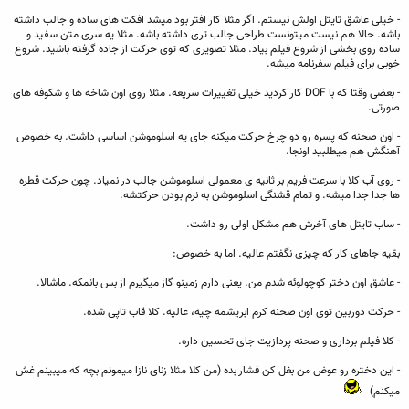
- خیلی عاشق تایتل اولش نیستم. اگر مثلا کار افتر بود میشد افکت های ساده و جالب داشته
باشه. حالا هم نیست میتونست طراحی جالب تری داشته باشه. مثلا یه سری متن سفید و
ساده روی بخشی از شروع فیلم بیاد. مثلا تصویری که توی حرکت از جاده گرفته باشید. شروع
خوبی برای فیلم سفرنامه میشه.
- بعضی وقتا که با DOF کار کردید خیلی تغییرات سریعه. مثلا روی اون شاخه ها و شکوفه های
صورتی.
- اون صحنه که پسره رو دو چرخ حرکت میکنه جای یه اسلوموشن اساسی داشت. به خصوص
آهنگش هم میطلبید اونجا.
- روی آب کلا با سرعت فریم بر ثانیه ی معمولی اسلوموشن جالب در نمیاد. چون حرکت قطره
ها جدا جدا میشه. و تمام قشنگی اسلوموشن به نرم بودن حرکتشه.
- ساب تایتل های آخرش هم مشکل اولی رو داشت.
بقیه جاهای کار که چیزی نگفتم عالیه. اما به خصوص:
- عاشق اون دختر کوچولوئه شدم من. یعنی دارم زمینو گاز میگیرم از بس بانمکه. ماشالا.
- حرکت دوربین توی اون صحنه کرم ابریشمه چیه، عالیه. کلا قاب تاپی شده.
- کلا فیلم برداری و صحنه پردازیت جای تحسین داره.
- این دختره رو عوض من بغل کن فشار بده (من کلا مثلا زنای نازا میمونم بچه که میبینم غش
میکنم)