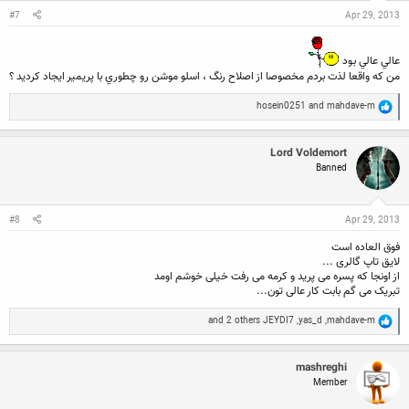
s
:
#7
Apr 29, 2013
عالي عالي بود
من كه واقعا لذت بردم مخصوصا از اصلاح رنگ ، اسلو موشن رو چطوري با پريمير ايجاد كرديد ؟
R
hosein0251
and
mahdave-m
e
a
c
Lord Voldemort
t
Banned
i
o
n
s
:
#8
Apr 29, 2013
فوق العاده است
لایق تاپ گالری ...
از اونجا که پسره می پرید و کرمه می رفت خیلی خوشم اومد
تبریک می گم بابت کار عالی تون...
R
and 2 others
JEYDI7
,
yas_d
,
mahdave-m
e
a
c
mashreghi
t
Member
i
o
n