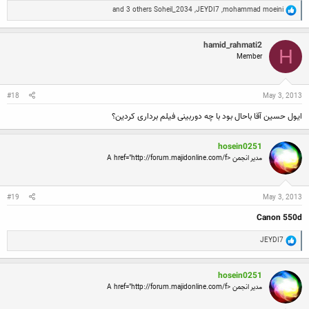
R
and 3 others
Soheil_2034
,
JEYDI7
,
mohammad moeini
e
a
c
hamid_rahmati2
t
H
Member
i
o
n
s
:
#18
May 3, 2013
ایول حسین آقا باحال بود با چه دوربینی فیلم برداری کردین؟
hosein0251
مدیر انجمن <A href="http://forum.majidonline.com/f
#19
May 3, 2013
Canon 550d
R
JEYDI7
e
a
c
hosein0251
t
i
مدیر انجمن <A href="http://forum.majidonline.com/f
o
n