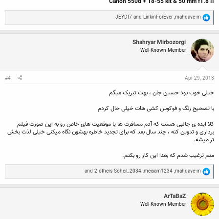
Canon 550d + 18-55 kit & 50 mm f1.8 II
R
JEYDI7
and
LinkinForEver
,
mahdave-m
e
a
c
Shahryar Mirbozorgi
t
Well-Known Member
i
o
n
s
:
#4
Apr 29, 2013
خیلی خوب بود حسین جان ، بهت تبریک میگم
با تصحیح رنگ و فوکوس کشی هات خیلی حال کردم
کلا ایده ی جالبی هست که آدم مسافرت ها یا موقعیت های خاص رو به این صورت فیلم
برداری و تدوین کنه ، چند سال بعد که برای تجدید خاطره بهشون نگاه میکنی خیلی لذت بخش
تر میشه.
منم ترغیب شدم که بعدا این کار رو بکنم.
R
and 2 others
Soheil_2034
,
meisam1234
,
mahdave-m
e
a
c
ArTaBaZ
t
Well-Known Member
i
o
n