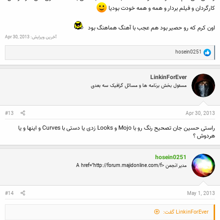
کارگردان و فیلم بردار و همه و همه خودت بودیا
اون کرم که رو حصیر بود هم عجب با آهنگ هماهنگ بود
آخرین ویرایش:
Apr 30, 2013
R
hosein0251
e
a
c
LinkinForEver
t
i
مسئول بخش برنامه ها و مسائل گرافیک سه بعدی
o
n
s
:
#13
Apr 30, 2013
راستی حسین جان تصحیح رنگ رو با Mojo و Looks زدی یا دستی با Curves و اینها و یا
هردوش ؟
hosein0251
مدیر انجمن <A href="http://forum.majidonline.com/f
#14
May 1, 2013
LinkinForEver گفت: