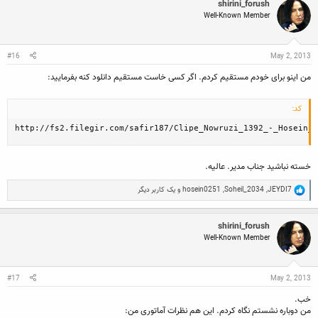
shirini_forush
t
Well-Known Member
i
o
n
s
:
#16
May 2, 2013
من اینو برای خودم مستقیم کردم. اگر کسی خاست مستقیم دانلود کنه بفرمایید:
کد:
http://fs2.filegir.com/safir187/Clipe_Nowruzi_1392_-_Hosein_a
خسته نباشید جناب مدیر. عالیه.
R
JEYDI7
,
Soheil_2034
,
hosein0251
و یک کاربر دیگر
e
a
c
shirini_forush
t
Well-Known Member
i
o
n
s
:
#17
May 2, 2013
خب.
من دوباره نشستم نگاه کردم. این هم نظرات آماتوری من: