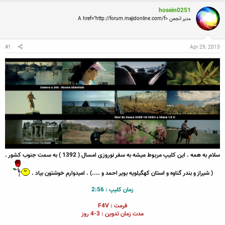
ن
ش
ه
hosein0251
ن
ر
ا
مدیر انجمن <A href="http://forum.majidonline.com/f
د
و
ه
ع
م
و
#1
Apr 29, 2013
ض
و
ع
سلام به همه . این کلیپ مربوط میشه به سفر نوروزی امسال ( 1392 ) به سمت جنوب کشور .
( شیراز و بندر گناوه و استان کهگیلویه بویر احمد و ....) . امیدوارم خوشتون بیاد .
زمان کلیپ : 2:56
فرمت : F4V
مدت زمان تدوین : 3-4 روز