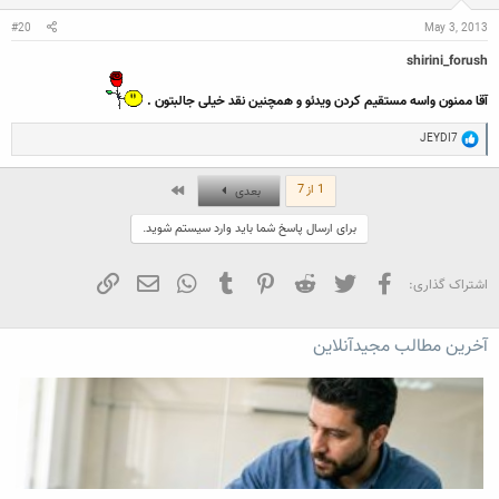
s
:
#20
May 3, 2013
shirini_forush
آقا ممنون واسه مستقیم کردن ویدئو و همچنین نقد خیلی جالبتون .
R
JEYDI7
e
a
c
آخر
1 از 7
بعدی
t
i
برای ارسال پاسخ شما باید وارد سیستم شوید.
o
n
s
:
فیسبوک
تویتر
Reddit
Pinterest
Tumblr
WhatsApp
ایمیل
لینک
اشتراک گذاری:
آخرین مطالب مجیدآنلاین