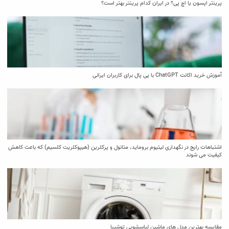
پرینتر اپسون یا اچ پی؟ در ایران کدام پرینتر بهتر است؟
آموزش خرید اکانت ChatGPT با پی پال برای کاربران ایرانی
اشتباهات رایج در نگهداری لیتیوم بروماید، متانول و پرکلرین (هیپوکلریت کلسیم) که باعث کاهش
کیفیت می‌ شوند
مقایسه بهترین مدل ‌های ماشین لباسشویی توشیبا