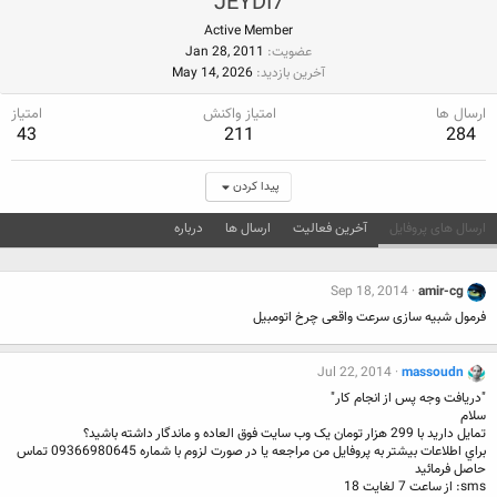
JEYDI7
Active Member
عضویت
Jan 28, 2011
آخرین بازدید
May 14, 2026
ارسال ها
امتیاز واکنش
امتیاز
43
211
284
پیدا کردن
ارسال های پروفایل
آخرین فعالیت
ارسال ها
درباره
Sep 18, 2014
amir-cg
فرمول شبیه سازی سرعت واقعی چرخ اتومبیل
Jul 22, 2014
massoudn
"دريافت وجه پس از انجام کار"
سلام
تمايل داريد با 299 هزار تومان يک وب سايت فوق العاده و ماندگار داشته باشيد؟
براي اطلاعات بيشتر به پروفايل من مراجعه يا در صورت لزوم با شماره 09366980645 تماس
حاصل فرمائيد
sms: از ساعت 7 لغايت 18