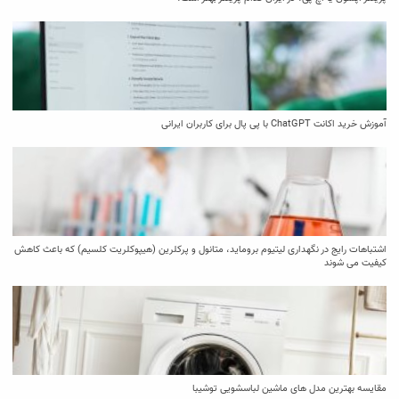
آموزش خرید اکانت ChatGPT با پی پال برای کاربران ایرانی
اشتباهات رایج در نگهداری لیتیوم بروماید، متانول و پرکلرین (هیپوکلریت کلسیم) که باعث کاهش
کیفیت می‌ شوند
مقایسه بهترین مدل ‌های ماشین لباسشویی توشیبا