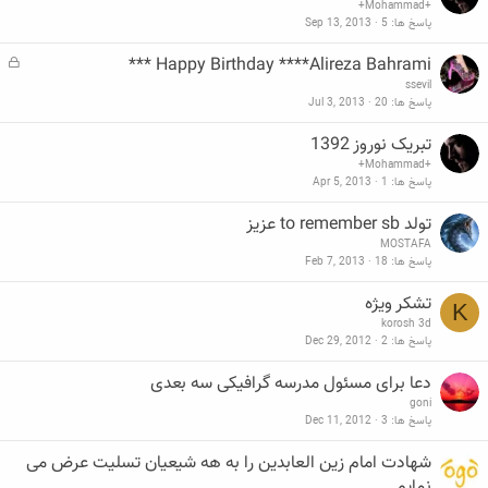
+Mohammad+
پاسخ ها
5
Sep 13, 2013
Happy Birthday ****Alireza Bahrami ***
ق
ف
ssevil
ل
پاسخ ها
20
Jul 3, 2013
ش
د
تبریک نوروز 1392
ه
+Mohammad+
پاسخ ها
1
Apr 5, 2013
تولد to remember sb عزیز
MOSTAFA
پاسخ ها
18
Feb 7, 2013
تشکر ویژه
K
korosh 3d
پاسخ ها
2
Dec 29, 2012
دعا برای مسئول مدرسه گرافیکی سه بعدی
goni
پاسخ ها
3
Dec 11, 2012
شهادت امام زین العابدین را به هه شیعیان تسلیت عرض می
نمایم