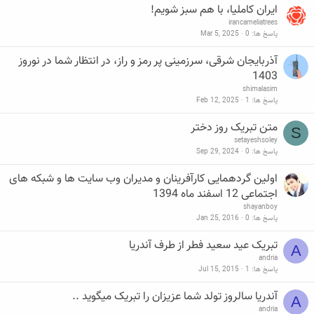
ایران کاملیا، با هم سبز شویم!
irancameliatrees
پاسخ ها
0
Mar 5, 2025
آذربایجان شرقی، سرزمینی پر رمز و راز، در انتظار شما در نوروز
1403
shimalasim
پاسخ ها
1
Feb 12, 2025
متن تبریک روز دختر
S
setayeshsoley
پاسخ ها
0
Sep 29, 2024
اولین گردهمایی کارآفرینان و مدیران وب سایت ها و شبکه های
اجتماعی 12 اسفند ماه 1394
shayanboy
پاسخ ها
0
Jan 25, 2016
تبریک عید سعید فطر از طرف آندریا
A
andria
پاسخ ها
1
Jul 15, 2015
آندریا سالروز تولد شما عزیزان را تبریک میگوید ..
A
andria