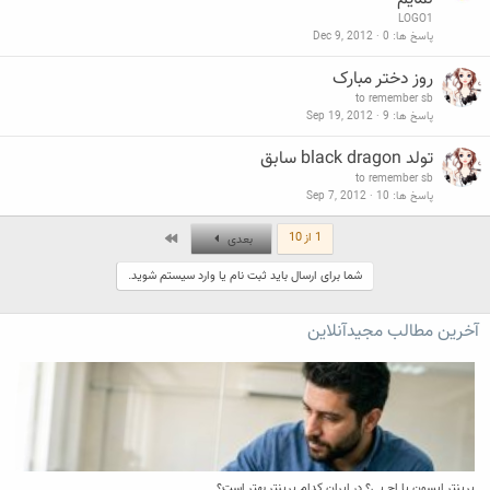
LOGO1
پاسخ ها
0
Dec 9, 2012
روز دختر مبارک
to remember sb
پاسخ ها
9
Sep 19, 2012
تولد black dragon سابق
to remember sb
پاسخ ها
10
Sep 7, 2012
آخر
1 از 10
بعدی
شما برای ارسال باید ثبت نام یا وارد سیستم شوید.
آخرین مطالب مجیدآنلاین
پرینتر اپسون یا اچ پی؟ در ایران کدام پرینتر بهتر است؟