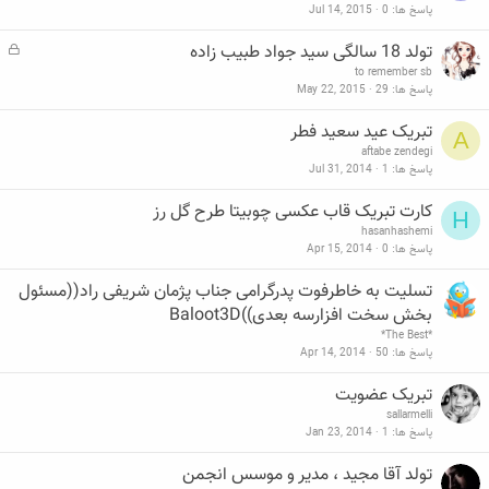
پاسخ ها
0
Jul 14, 2015
تولد 18 سالگی سید جواد طبیب زاده
ق
ف
to remember sb
ل
پاسخ ها
29
May 22, 2015
ش
د
تبریک عید سعید فطر
A
ه
aftabe zendegi
پاسخ ها
1
Jul 31, 2014
کارت تبریک قاب عکسی چوبیتا طرح گل رز
H
hasanhashemi
پاسخ ها
0
Apr 15, 2014
تسلیت به خاطرفوت پدرگرامی جناب پژمان شریفی راد((مسئول
بخش سخت افزارسه بعدی))Baloot3D
*The Best*
پاسخ ها
50
Apr 14, 2014
تبریک عضویت
sallarmelli
پاسخ ها
1
Jan 23, 2014
تولد آقا مجید ، مدیر و موسس انجمن