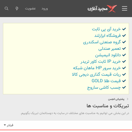
ورود
عضویت
خرید آی پی ثابت
فروشگاه ابزارلند
گروه صنعتی اسکندری
تعمیر صندلی
داتلود انیمیشن
خرید IP ثابت کاور تریدر
خرید سرور HP ماهان شبکه
ربات قیمت گذاری دیجی کالا
قیمت طلا GOLD
چسب کاشی ساروج
پشتیبانی انجمن
تبریکات و مناسبت ها
در این بخش می توانیم به مناسبت های مختلف در سایت به دوستانمان تبریک بگوییم.
فیلتر