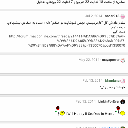
تماس: از ساعت 18 لغايت 22 هر روز و 7 لغايت 22 روزهاي تعطيل
Jul 2, 2014
nader918
سلام داداش گل "کاربر مبتدی انجمن فتوشاپت تو حلقم" :lol: استاد یه انتقادی پیشنهادی
درخدمتیم
دمت گرم
http://forum.majidonline.com/threads/214411-%DA%86%D9%86%D8%AF-
%D9%86%D9%85%D9%88%D9%86%D9%87-
%D9%84%D9%88%DA%AF%D9%88?p=1350070#post1350070
May 22, 2014
mayapower
Feb 13, 2014
Mandana
خواخش دوسی ^_^
Feb 12, 2014
LinkinForEver
. I Will Happy If See You In Here