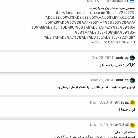
Mar 18, 2015
alirezan28
ممنون میشم نظرتون رو بدونم...
http://forum.majidonline.com/threads/219723-
%D9%BE%D9%88%D8%B3%D8%AA%D8%B1-%C2%AB-
%D8%B9%DB%8C%D8%AF-%D8%A7%D8%B3%D8%AA-
%D9%88%D9%84%DB%8C-%D8%A8%D8%AF%D9%88%D9%86-
%D8%A7%D9%88-%D8%BA%D9%85-
%D8%AF%D8%A7%D8%B1%DB%8C%D9%85-%C2%BB?
p=1367650#post1367650
Dec 28, 2014
amir-cg
کاراکتر دختری به نام آهو
Nov 21, 2014
amir-cg
اولین نمونه کارم : شمع طلایی - با تشکر از علی رضایی..
Nov 13, 2014
ArTaBaZ
آره ، حتما !
Nov 13, 2014
ArTaBaZ
سلام نیما جان
امروز اومدم انجمن ، امضات رو نگاه کردم کلا دلم گرفت ...