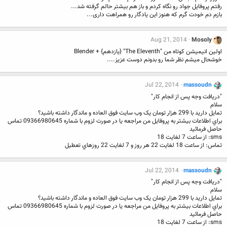
رفتم پروفایل جواد رو نگاه کردم و باز هم بیشتر حالم گرفته شد...
بازم دم خودت گرم که هنوز این یادگار رو همراهت داری...
Aug 21, 2014
Mosoly
اولین انیمیشن کوتاه من "The Eleventh" {یازدهم} + Blender
خوشحال میشم نظر شما رو بدونم دوست عزیز....
Jul 22, 2014
massoudn
"دريافت وجه پس از انجام کار"
سلام
تمايل داريد با 299 هزار تومان يک وب سايت فوق العاده و ماندگار داشته باشيد؟
براي اطلاعات بيشتر به پروفايل من مراجعه يا در صورت لزوم با شماره 09366980645 تماس
حاصل فرمائيد
sms: از ساعت 7 لغايت 18
تماس: از ساعت 18 لغايت 22 هر روز و 7 لغايت 22 روزهاي تعطيل
Jul 22, 2014
massoudn
"دريافت وجه پس از انجام کار"
سلام
تمايل داريد با 299 هزار تومان يک وب سايت فوق العاده و ماندگار داشته باشيد؟
براي اطلاعات بيشتر به پروفايل من مراجعه يا در صورت لزوم با شماره 09366980645 تماس
حاصل فرمائيد
sms: از ساعت 7 لغايت 18