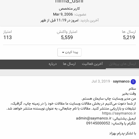
nima_dsnr
کاربر متخصص
عضویت
Mar 9, 2006
آخرین بازدید
امروز در 11:19 قبل از ظهر
ارسال ها
امتیاز واکنش
امتیاز
113
5,559
5,219
پیدا کردن
ارسال های پروفایل
آخرین فعالیت
ارسال ها
درباره
Jul 3, 2019
saymanco
S
سلام
وقت بخیر
من مدیر وبسایت چاپ سایمان هستم.
از شما دعوت می‌کنیم در بخش مقالات وبسایت ما مقالات خود را در زمینه چاپ، گرافیک،
تبلیغات و بازاریابی منتشر کنید. مقالات با نام جنابعالی، به عنوان نویسنده منتشر خواهد شد.
https://saymanco.ir
ایمیل پشتیبانی:
admin@saymanco.ir
تلگرام یا واتساپ: 09145000052
با تشکر-پدرام بهزاد