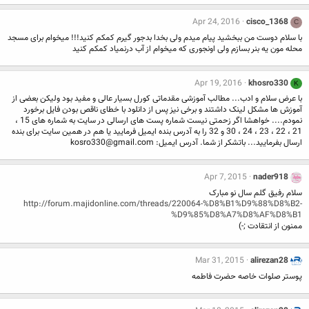
Apr 24, 2016
cisco_1368
C
با سلام دوست من ببخشید پیام میدم ولی بخدا بدجور گیرم کمکم کنید!!! میخوام برای مسجد
محله مون یه بنر بسازم ولی اونجوری که میخوام از آب درنمیاد کمکم کنید
Apr 19, 2016
khosro330
K
با عرض سلام و ادب... مطالب آموزشی مقدماتی کورل بسیار عالی و مفید بود ولیکن بعضی از
آموزش ها مشکل لینک داشتند و برخی نیز پس از دانلود با خطای ناقص بودن فایل برخورد
نمودم.... خواهشا اگر زحمتی نیست شماره پست های ارسالی در سایت به شماره های 15 ،
21 ، 22 ، 23 ، 24 ، 30 و 32 را به آدرس بنده ایمیل فرمایید یا هم در همین سایت برای بنده
ارسال بفرمایید... باتشکر از شما. آدرس ایمیل:
kosro330@gmail.com
Apr 7, 2015
nader918
سلام رفیق گلم سال نو مبارک
http://forum.majidonline.com/threads/220064-%D8%B1%D9%88%D8%B2-
%D9%85%D8%A7%D8%AF%D8%B1
ممنون از انتقادت ;-)
Mar 31, 2015
alirezan28
پوستر صلوات خاصه حضرت فاطمه