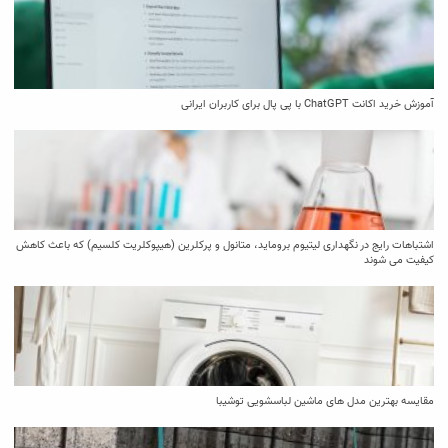
آموزش خرید اکانت ChatGPT با پی پال برای کاربران ایرانی
اشتباهات رایج در نگهداری لیتیوم بروماید، متانول و پرکلرین (هیپوکلریت کلسیم) که باعث کاهش
کیفیت می‌ شوند
مقایسه بهترین مدل ‌های ماشین لباسشویی توشیبا