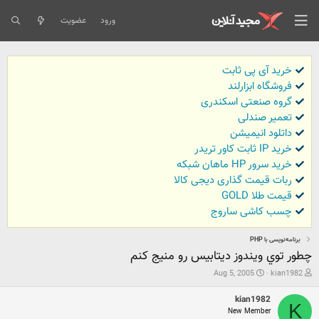
ورود
عضویت
خرید آی پی ثابت
فروشگاه ابزارلند
گروه صنعتی اسکندری
تعمیر صندلی
داتلود انیمیشن
خرید IP ثابت کاور تریدر
خرید سرور HP ماهان شبکه
ربات قیمت گذاری دیجی کالا
قیمت طلا GOLD
چسب کاشی ساروج
برنامه‌نویسی با PHP
چطور توي ويندوز ديتابيس رو منيج كنم
ش
ت
Aug 5, 2005
kian1982
ر
ا
و
ر
kian1982
ع
ی
K
New Member
ک
خ