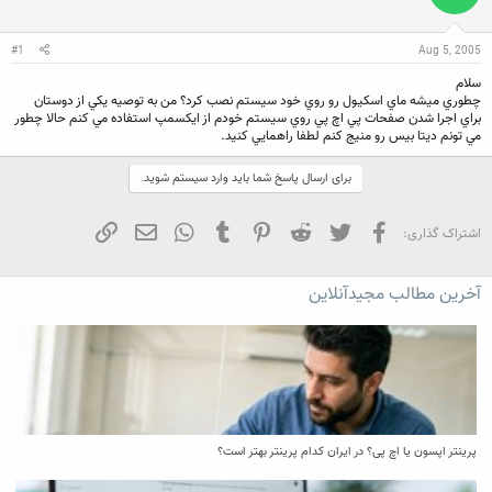
ن
ش
ن
ر
د
و
#1
Aug 5, 2005
ه
ع
م
سلام
و
چطوري ميشه ماي اسكيول رو روي خود سيستم نصب كرد؟ من به توصيه يكي از دوستان
ض
براي اجرا شدن صفحات پي اچ پي روي سيستم خودم از ايكسمپ استفاده مي كنم حالا چطور
و
مي تونم ديتا بيس رو منيج كنم لطفا راهمايي كنيد.
ع
برای ارسال پاسخ شما باید وارد سیستم شوید.
فیسبوک
تویتر
Reddit
Pinterest
Tumblr
WhatsApp
ایمیل
لینک
اشتراک گذاری:
آخرین مطالب مجیدآنلاین
پرینتر اپسون یا اچ پی؟ در ایران کدام پرینتر بهتر است؟