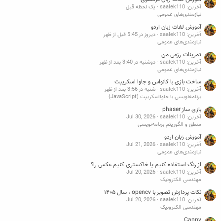
آخرین: saalek110
یک لحظه قبل
نیازمندی‌های عمومی
آموزش لغات زبان اردو
آخرین: saalek110
دیروز در 5:45 قبل از ظهر
نیازمندی‌های عمومی
تمرینات رزمی من
آخرین: saalek110
دوشنبه در 3:40 بعد از ظهر
نیازمندی‌های عمومی
ساخت بازی با کانواس و جاوا اسکریپت
آخرین: saalek110
شنبه در 3:56 بعد از ظهر
برنامه‌نویسی با جاوااسکریپت (JavaScript)
بازی ساز phaser
آخرین: saalek110
Jul 30, 2026
منطق و الگوریتم برنامه‌نویسی
آموزش زبان اردو
آخرین: saalek110
Jul 21, 2026
نیازمندی‌های عمومی
از رنگ استفاده کنیم یا خاکستری کنیم عکس را؟
آخرین: saalek110
Jul 20, 2026
مهندسی الکترونیک
نکات پردازش تصویر با opencv ، سال ۱۴۰۵
آخرین: saalek110
Jul 20, 2026
مهندسی الکترونیک
Canny