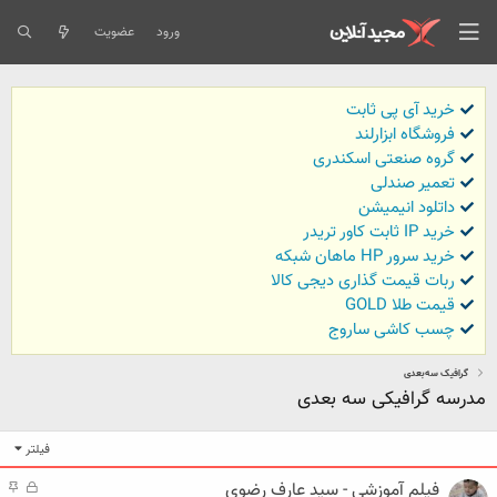
ورود
عضویت
خرید آی پی ثابت
فروشگاه ابزارلند
گروه صنعتی اسکندری
تعمیر صندلی
داتلود انیمیشن
خرید IP ثابت کاور تریدر
خرید سرور HP ماهان شبکه
ربات قیمت گذاری دیجی کالا
قیمت طلا GOLD
چسب کاشی ساروج
گرافیک سه‌بعدی
مدرسه گرافیکی سه بعدی
فیلتر
فیلم آموزشی - سید عارف رضوی
ق
م