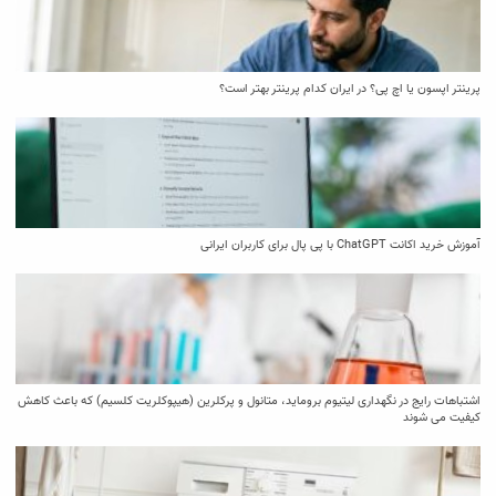
پرینتر اپسون یا اچ پی؟ در ایران کدام پرینتر بهتر است؟
آموزش خرید اکانت ChatGPT با پی پال برای کاربران ایرانی
اشتباهات رایج در نگهداری لیتیوم بروماید، متانول و پرکلرین (هیپوکلریت کلسیم) که باعث کاهش
کیفیت می‌ شوند