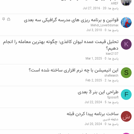
ف
ه
AREF
ل
م
پاسخ ها
20
Jul 27, 2016
ش
د
قوانین و برنامه ریزی های مدرسه گرافیکی سه بعدی
ق
م
ه
ف
ه
Mehdi_Lover3dsmax
ل
م
پاسخ ها
0
Jul 3, 2010
ش
د
تحلیل قیمت عمده لیوان کاغذی: چگونه بهترین معامله را انجام
K
ه
دهیم؟
kian2137
پاسخ ها
0
Mar 1, 2025
این انیمیشن با چه نرم افزاری ساخته شده است؟
S
shafieiarch
پاسخ ها
2
Feb 2, 2025
طراحی این بنر 3 بعدی
F
fgcosoft
پاسخ ها
5
Jul 22, 2024
ساخت برنامه پیدا کردن قبله
ش
شکوفه قدیری
پاسخ ها
0
Jul 20, 2024