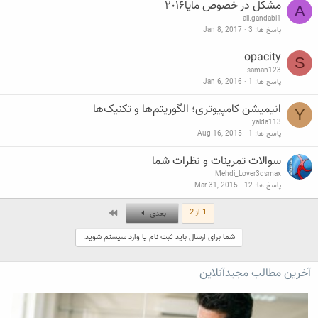
مشکل در خصوص مایا٢٠١۶
A
ali.gandabi1
پاسخ ها
3
Jan 8, 2017
opacity
S
saman123
پاسخ ها
1
Jan 6, 2016
انیمیشن کامپیوتری؛ الگوریتم‌ها و تکنیک‌ها
Y
yalda113
پاسخ ها
1
Aug 16, 2015
سوالات تمرینات و نظرات شما
Mehdi_Lover3dsmax
پاسخ ها
12
Mar 31, 2015
آخر
1 از 2
بعدی
شما برای ارسال باید ثبت نام یا وارد سیستم شوید.
آخرین مطالب مجیدآنلاین