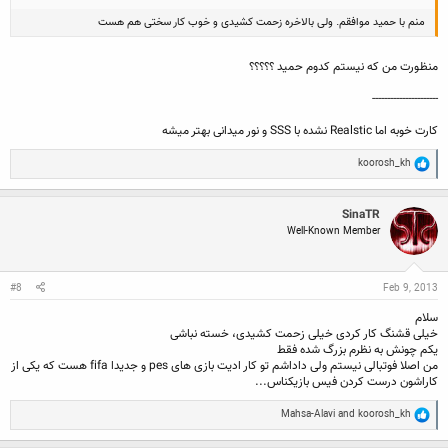
منم با حمید موافقم. ولی بالاخره زحمت کشیدی و خوب کار سختی هم هست
منظورت من که نیستم کدوم حمید ؟؟؟؟؟
----------------------
کارت خوبه اما Realstic نشده با SSS و نور میدانی بهتر میشه
R
koorosh_kh
e
a
c
SinaTR
t
Well-Known Member
i
o
n
s
:
#8
Feb 9, 2013
سلام
خيلی قشنگ کار کردی خيلی زحمت کشيدی، خسته نباشی
يکم چونش به نظرم بزرگ شده فقط
من اصلا فوتبالی نيستم ولی داداشم تو کار اديت بازی های pes و جديدا fifa هست که يکی از
کاراشون درست کردن فيس بازيکناس...
R
Mahsa-Alavi
and
koorosh_kh
e
a