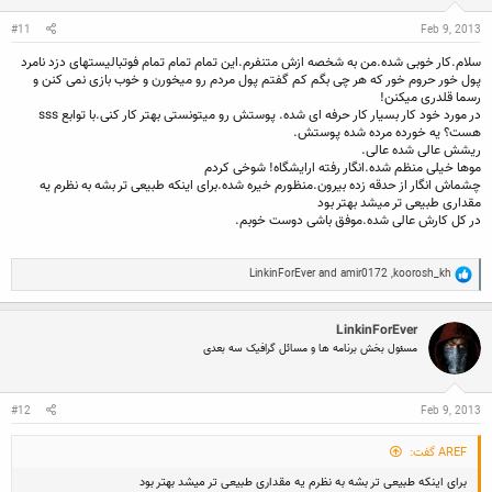
s
:
#11
Feb 9, 2013
سلام.کار خوبی شده.من به شخصه ازش متنفرم.این تمام تمام تمام فوتبالیستهای دزد نامرد
پول خور حروم خور که هر چی بگم کم گفتم
پول مردم رو میخورن و خ
وب بازی نمی کنن و
رسما قلدری
میکنن!
در مورد خود کار
بسیار کار
حرفه ای شده. پوستش رو میتون
ستی بهتر کار کنی.با توابع sss
هست؟
یه خورده
مرده شده پوستش.
ریشش عالی شده ع
الی.
موها خیلی منظم شده.انگار رفته ارایشگاه! شوخی ک
ردم
چشماش انگار از ح
دقه زده بیرون.منظورم خیره شده.برای ای
نکه
طبیعی تر بشه به نظرم
یه
مقد
اری
طبیعی تر میشد بهتر بود
در کل کارش
عالی شده.
موفق ب
اشی دوست خوبم.
R
LinkinForEver
and
amir0172
,
koorosh_kh
e
a
c
LinkinForEver
t
i
مسئول بخش برنامه ها و مسائل گرافیک سه بعدی
o
n
s
:
#12
Feb 9, 2013
AREF گفت:
برای اینکه طبیعی تر بشه به نظرم یه مقداری طبیعی تر میشد بهتر بود