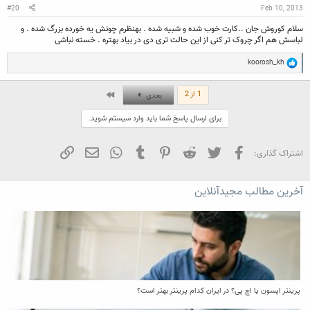
:
#20
Feb 10, 2013
سلام کوروش جان ..کارت خوب شده و شبیه شده . بهنظرم چونش یه خورده بزرگ شده . و
لباسش هم اگر چروک تر کنی از این حالت تری دی در بیاد بهتره . خسته نباشی
R
koorosh_kh
e
a
c
آخر
1 از 2
بعدی
t
i
برای ارسال پاسخ شما باید وارد سیستم شوید.
o
n
s
:
فیسبوک
تویتر
Reddit
Pinterest
Tumblr
WhatsApp
ایمیل
لینک
اشتراک گذاری:
آخرین مطالب مجیدآنلاین
پرینتر اپسون یا اچ پی؟ در ایران کدام پرینتر بهتر است؟