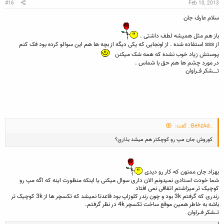
:
#16
Feb 10, 2013
سلام عارف جان
باز هم مثل همیشه لطف داشتی .
از sss استفاده شده . از اونجایی که یکی دیگه از بچه ها هم این سوالو کرده بود فک کنم
پوستش زیاد خوب نشده که همه شک میکنن
در مورد چشم ها هم حق با شماس .
تــــشکر فــراوان
.:BehzAd:. گفت:
کوروش جان مپ رو کوچکتر هم میشد بذاری؟
بهزاد جان ممنون که کار رو دیدی
شما خودت استادی نمیدونم الان داری سوال میکنی یا اینکه منظورت اینه که اگه مپ رو
کوچیک تر میزاشتم اتفاقی نمی افتاد
رندری که گرفتم 3k بود و چون رندر کلوزاپ بود قاعدتا نمیشد که تکسچر ها از 3k کوچیک تر
باشه به خاطر همین موقع ساخت تکسچر 4k در نظر گرفتم.
تــشکر فــراوان