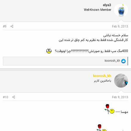
c
elya3
t
Well-Known Member
i
o
n
s
:
#9
Feb 9, 2013
سلام خسته نباشی
کار قشنگی شده فقط به نظرم یه کم چاق تر شده این
400مگ مپ فقط رو صورتش؟؟؟؟؟؟؟؟؟؟؟؟چرا اونوقت؟
R
koorosh_kh
e
a
c
koorosh_kh
t
i
باحالترین کاربر
o
n
s
:
#10
Feb 9, 2013
مهسا -----