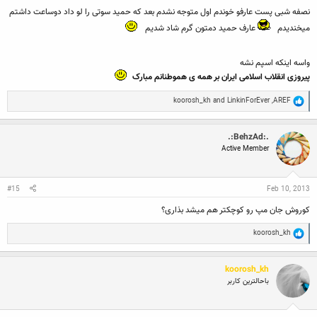
نصفه شبی پست عارفو خوندم اول متوجه نشدم بعد که حمید سوتی را لو داد دوساعت داشتم
میخندیدم
عارف حمید دمتون گرم شاد شدیم
واسه اینکه اسپم نشه
پیروزی انقلاب اسلامی ایران بر همه ی هموطنانم مبارک
R
koorosh_kh
and
LinkinForEver
,
AREF
e
a
c
.:BehzAd:.
t
Active Member
i
o
n
s
:
#15
Feb 10, 2013
کوروش جان مپ رو کوچکتر هم میشد بذاری؟
R
koorosh_kh
e
a
c
koorosh_kh
t
i
باحالترین کاربر
o
n
s