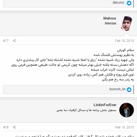
R
.:BehzAd:.
e
a
c
Mehroo
t
Member
i
o
n
s
:
#17
Feb 10, 2013
سلام کورش
به نظرم پوستش قشنگ شده
ولی چهره زیاد شبیه نشده "
زیاد
با اصلا شبیه نشده اشتباه نشه"جای کار بیشتری داره
اگه دهنش بسته باشه خیلی بهتر میشه چون کریمی تو جالت طبیعی همچین فرمی روی
لباش نیست کارت خراب میشه
توی فرم پوزه و فکش هم کمی زیاده روی کردی
یه رندر سه رخ هم بگیر
R
koorosh_kh
e
a
c
LinkinForEver
t
i
مسئول بخش برنامه ها و مسائل گرافیک سه بعدی
o
n
s
:
#18
Feb 10, 2013
سلام من الان خوندم با منتال گرفتی الان که فهمیدم بهت میگم چرا اینجوری مردست