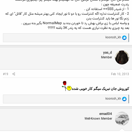
رندرت ضعیفه چون :
1 - از شیدر SSS++ استفاده کن .
2 - کار کنتراست نداره اگه کنتراست رو با دو تا نور ایجاد کنی بهتر میشه مثل کار "قاتل" ای که
زدم نگا نور ها باید کنتراست بدن
و واسه لباس با زی براش بهش رد تا خوردن بده بد NormalMap بگیر بده بیرون .
بعد یه چیزی به نظرت نیازی هست که یه رندر 3K باشه ؟؟؟؟؟
R
koorosh_kh
e
a
c
yas_d
t
Member
i
o
n
s
:
#19
Feb 10, 2013
کوروش جان تبریک میگم کار خوبی‌ شده
R
koorosh_kh
e
a
c
emad04
t
Well-Known Member
i
o
n
s