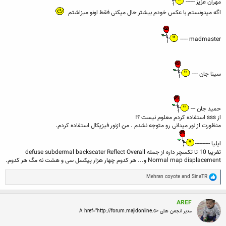
مهران عزیز ------
اگه میدونستم با عکس خودم بیشتر حال میکنی فقط اونو میزاشتم
madmaster -----
سینا جان ----
حمید جان ---
از sss استفاده کردم معلوم نیست ؟!
منظورت از نور میدانی رو متوجه نشدم . من ازنور فیزیکال استفاده کردم.
ایلیا ----------
تغریبا 10 تا تکسچر داره از جمله defuse subdermal backscater Reflect Overall
Normal map displacement و... هر کدوم چهار هزار پیکسل سی و هشت نه مگ هر کدوم.
R
Mehran coyote
and
SinaTR
e
a
c
AREF
t
i
مدیر انجمن های <A href="http://forum.majidonline.c
o
n