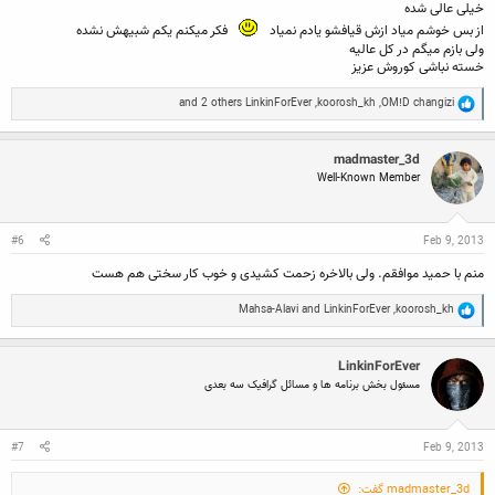
خیلی عالی شده
از بس خوشم میاد ازش قیافشو یادم نمیاد
فکر میکنم یکم شبیهش نشده
ولی بازم میگم در کل عالیه
خسته نباشی کوروش عزیز
R
and 2 others
LinkinForEver
,
koorosh_kh
,
OM!D changizi
e
a
c
madmaster_3d
t
Well-Known Member
i
o
n
s
:
#6
Feb 9, 2013
منم با حمید موافقم. ولی بالاخره زحمت کشیدی و خوب کار سختی هم هست
R
Mahsa-Alavi
and
LinkinForEver
,
koorosh_kh
e
a
c
LinkinForEver
t
i
مسئول بخش برنامه ها و مسائل گرافیک سه بعدی
o
n
s
:
#7
Feb 9, 2013
madmaster_3d گفت: