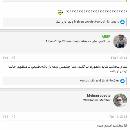
???????????????????????????????????
R
yas_d
,
koorosh_kh
,
Mehran coyote
و یک کاربر دیگر
e
a
c
AREF
t
i
مدیر انجمن های <A href="http://forum.majidonline.c
o
n
s
:
#13
Feb 9, 2013
سلام.ببخشید شاید منظورمو بد گفتم.مثلا چشمش نیمه باز باشه.طبیعی تر منظورم حالت
نرمال تر باشه.
R
koorosh_kh
and
LinkinForEver
e
a
c
Mehran coyote
t
Well-Known Member
i
o
n
s
:
#14
Feb 10, 2013
اقا ببخشید اسپم میدم