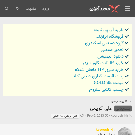
ورود
عضویت
خرید آی پی ثابت
فروشگاه ابزارلند
گروه صنعتی اسکندری
تعمیر صندلی
داتلود انیمیشن
خرید IP ثابت کاور تریدر
خرید سرور HP ماهان شبکه
ربات قیمت گذاری دیجی کالا
قیمت طلا GOLD
چسب کاشی ساروج
گالری سه‌بعدی
علی کریمی
پشتیبانی
ش
ت
ب
Feb 8, 2013
koorosh_kh
علی کریمی سه بعدی
ر
ا
ر
و
ر
چ
ع
ی
س
koorosh_kh
ک
خ
ب
باحالترین کاربر