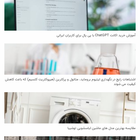
آموزش خرید اکانت ChatGPT با پی پال برای کاربران ایرانی
اشتباهات رایج در نگهداری لیتیوم بروماید، متانول و پرکلرین (هیپوکلریت کلسیم) که باعث کاهش
کیفیت می‌ شوند
مقایسه بهترین مدل ‌های ماشین لباسشویی توشیبا