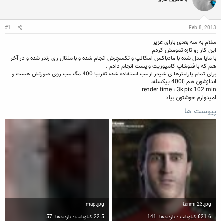
ن
ش
ه
ن
ر
ا
د
و
ه
ع
#1
Feb 8, 2013
م
و
سلام به سه بعدی بازای عزیز
ض
این کار رو تازه تمومش کردم
و
با مایا مدل شده با مادباکس اسکالپ و تکسچرش انجام شده و با منتال ری رندر شده و در آخر
ع
هم که با فتوشاپ کامپوزیت و پست انجام دادم .
برای تمام پارامترها ی شیدر از مپ استفاده شده تغریبا 400 مگ مپ روی صورتش هست و
اندازشون هم 4000 پیکسله.
render time : 3k pix 102 min
امیدوارم خوشتون بیاد
پیوست ها
map.jpg
karimi 23.jpg
621.6 کیلوبایت · بازدیدها: 141
22.5 کیلوبایت · بازدیدها: 57