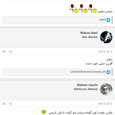
مرسی سوین
R
ssevil
e
a
c
Mahsa-Alavi
t
New Member
i
o
n
s
:
#4
Feb 8, 2013
سلام
آفرین خیلی خوب شده
R
LinkinForEver
and
koorosh_kh
e
a
c
Mehran coyote
t
Well-Known Member
i
o
n
s
:
#5
Feb 9, 2013
عکس خودت اون گوشه بیشتر منو گرفت تا علی کریمی