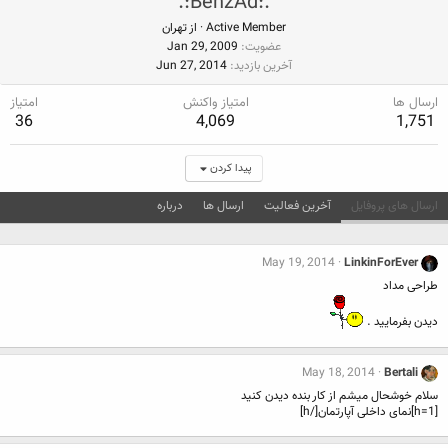
.:BehzAd:.
Active Member
·
از
تهران
عضویت
Jan 29, 2009
آخرین بازدید
Jun 27, 2014
ارسال ها
امتیاز واکنش
امتیاز
36
4,069
1,751
پیدا کردن
ارسال های پروفایل
آخرین فعالیت
ارسال ها
درباره
May 19, 2014
LinkinForEver
طراحی مداد
دیدن بفرمایید .
May 18, 2014
Bertali
سلام خوشحال میشم از کار بنده دیدن کنید
[h=1]نمای داخلی آپارتمان[/h]