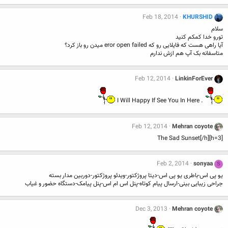
Feb 18, 2014
KHURSHID
سلام
تورو خدا کمکم کنید
آیا راهی هست که فایلایی رو که eror open failed میدن رو باز کرد؟
متاسفانه بک آپ هم ازش ندارم
Feb 12, 2014
LinkinForEver
. I Will Happy If See You In Here
Feb 12, 2014
Mehran coyote
[h=3]The Sad Sunset[/h]
Feb 2, 2014
sonyaa
S
یو پی اس-باطری یو پی اس-دیتا پروژکتور-ویدئو پروژکتور-دوربین مدار بسته
جراحی زیبایی بینی-ارسال پیام کوتاه-پنل اس ام اس-پنل پیامک-دستگاه حضور و غیاب
Dec 3, 2013
Mehran coyote