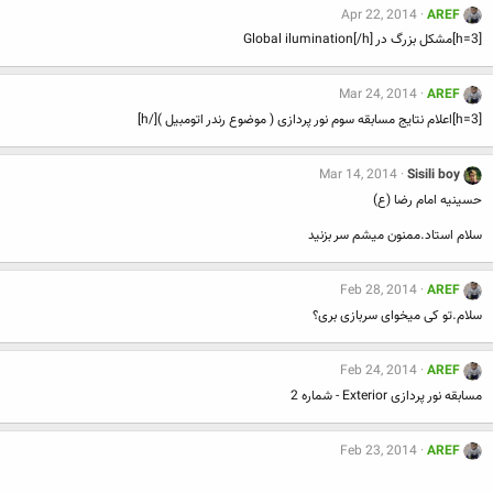
Apr 22, 2014
AREF
[h=3]مشکل بزرگ در Global ilumination[/h]
Mar 24, 2014
AREF
[h=3]اعلام نتایج مسابقه سوم نور پردازی ( موضوع رندر اتومبیل )[/h]
Mar 14, 2014
Sisili boy
حسینیه امام رضا (ع)
سلام استاد.ممنون میشم سر بزنید
Feb 28, 2014
AREF
سلام.تو کی میخوای سربازی بری؟
Feb 24, 2014
AREF
مسابقه نور پردازی Exterior - شماره 2
Feb 23, 2014
AREF