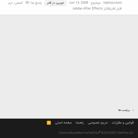
hajhosssein
موضوع
Jun 13, 2008
پاسخ ها: 80
انجمن:
نرم
دوربین
در
افتر
افزار افترافکتز Adobe After Effects
برچسب ها
قوانین و مقرّرات
حریم خصوصی
راهنما
صفحه اصلی
R
S
S
®
Community platform by XenForo
© 2010-2021 XenForo Ltd.