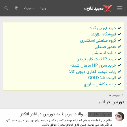
ورود
عضویت
خرید آی پی ثابت
فروشگاه ابزارلند
گروه صنعتی اسکندری
تعمیر صندلی
داتلود انیمیشن
خرید IP ثابت کاور تریدر
خرید سرور HP ماهان شبکه
ربات قیمت گذاری دیجی کالا
قیمت طلا GOLD
چسب کاشی ساروج
برچسب ها
دوربین در افتر
سوالات مربوط به دوربین در افتر افکتز
تغییرات فایل 1
سلام می خواستم بدونم که آیا همونطور که در مکس میشه برای دوربین تعیین مسیر کرد
در افتر هم می تونیم چنین کاری انجام بدیم ؟ موفق باشید