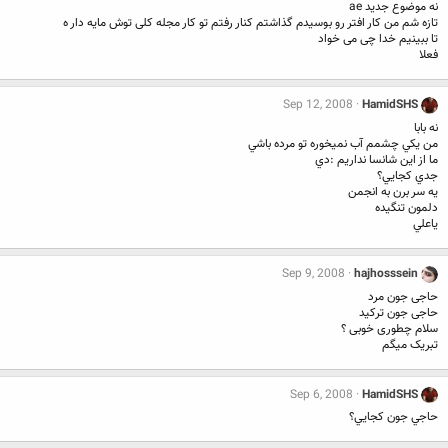
نه موضوع جدید ae
تازه شم من کار افتر رو بوسیدم گذاشتم کنار رفتم تو کار مجله کلی توش مایه دار ه
تا ببینیم خدا چی می خواد
فعلا
Sep 12, 2008
HamidSHS
نه بابا
من يكي چشمم آب نميخوره تو مرده باشي
ما از اين شانسا نداريم :دي
جدي كجايي؟
يه سر برن به انجمن
دلمون تنگيده
ياعلي
Sep 9, 2008
hajhosssein
حاجی جون مرد
حاجی جون ترکید
سلام چطوری خوبی ؟
تبریک میگم
Sep 6, 2008
HamidSHS
حاجي جون كجايي؟