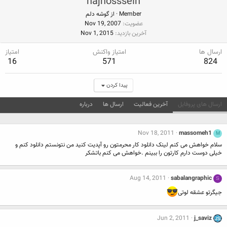
hajhosssein
Member
·
از
گوشه دلم
عضویت
Nov 19, 2007
آخرین بازدید
Nov 1, 2015
ارسال ها
امتیاز واکنش
امتیاز
16
571
824
پیدا کردن
ارسال های پروفایل
آخرین فعالیت
ارسال ها
درباره
Nov 18, 2011
massomeh1
M
سلام خواهش می کنم لینک دانلود کار محرمتون رو آپدیت کنید من نتونستم دانلود کنم و
خیلی دوست دارم کارتون را ببینم .خواهش می کنم باتشکر
Aug 14, 2011
sabalangraphic
S
جیگرتو عشقه لوتی
Jun 2, 2011
j_saviz