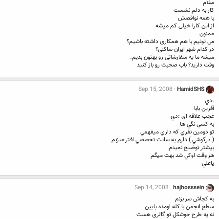
سلام
کار به دلم نشست
با همه نواقصش
از این کارا خیلی کم میشه
ممنون
می تونیم با هم همکاری داشته باشیم؟
در کدام شهر ایران ساکنی؟
میشه ما یه سفارشاتی رو بهتون بدیم.
وقت دارید؟ باب صحبت رو باز کنید
Sep 15, 2008
HamidSHS
:دي
آفرين بابا
عجب علاقه اي :دي
به كسي نگي ها
تو دومين نفري كه داري ميفهمي
( درگوشي ) دارم يه سايت تخصصي افتر ميزنم
بيشتر توضيح نميدم
هر وقت اوكي شد بهت ميگم
ياعلي
Sep 14, 2008
hajhosssein
به کجاش سر بزنم
سطح انجمن با کله اومده پایین
نه یه طرح خوشکل تو گالری هست