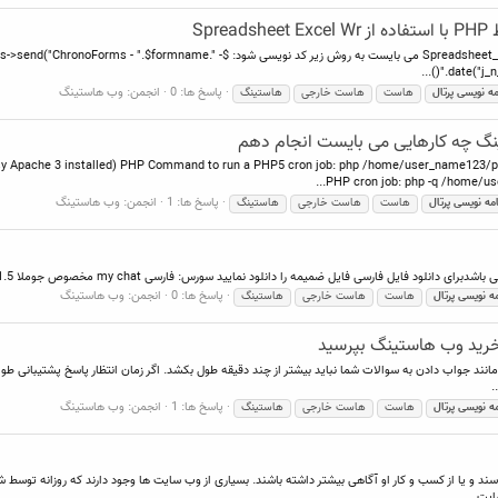
Sp
برای ساخت فایل اکسل فارسی با استفاده از کتابخانه ی Spreadsheet_Excel_Writer می بایس
".date("j_n
پاسخ ها: 0
انجمن:
وب هاستینگ
مه
نویسی
پرتال
هاست
هاست خارجی
هاستینگ
Easy Apache 3 installed) PHP Command to run a PHP5 cron job: php /home/user_name123/pu
PHP cron job: php -q /home/us
پاسخ ها: 1
انجمن:
وب هاستینگ
امه
نویسی
پرتال
هاست
هاست خارجی
هاستینگ
پاسخ ها: 0
انجمن:
وب هاستینگ
مه
نویسی
پرتال
هاست
هاست خارجی
هاستینگ
مانند جواب دادن به سوالات شما نباید بیشتر از چند دقیقه طول بکشد. اگر زمان انتظار پاسخ پشتیبانی 
.
پاسخ ها: 1
انجمن:
وب هاستینگ
مه
نویسی
پرتال
هاست
هاست خارجی
هاستینگ
د و یا از کسب و کار او آگاهی بیشتر داشته باشند. بسیاری از وب سایت ها وجود دارند که روزانه توسط
یت...