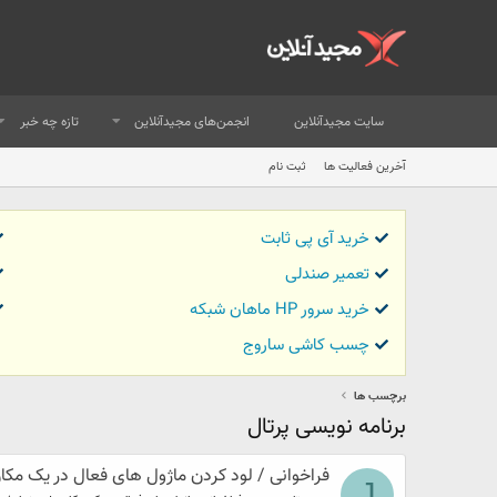
سایت مجیدآنلاین
انجمن‌های مجیدآنلاین
تازه چه خبر
آخرین فعالیت ها
ثبت نام
خرید آی پی ثابت
تعمیر صندلی
خرید سرور HP ماهان شبکه
چسب کاشی ساروج
برچسب ها
برنامه نویسی پرتال
فراخوانی / لود کردن ماژول های فعال در یک مکان
J