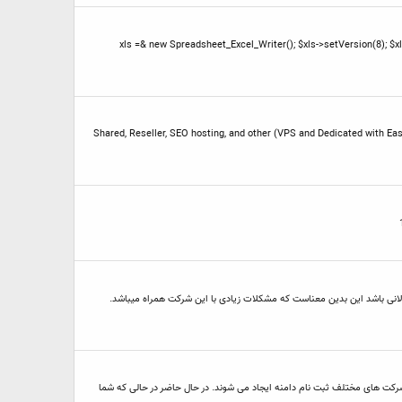
ت به روش زیر کد نویسی شود: $xls =& new Spreadsheet_Excel_Writer(); $xls->setVersion(8); $xls->send("ChronoForms - ".$formname." -
Shared, Reseller, SEO hosting, and other (VPS and Dedicated with 
طولانی باشد این بدین معناست که مشکلات زیادی با این شرکت همراه میباشد.
 شرکت های مختلف ثبت نام دامنه ایجاد می شوند. در حال حاضر در حالی که شما