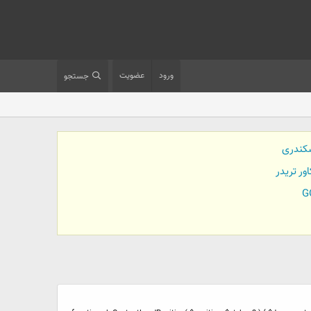
ورود
عضویت
جستجو
کندری