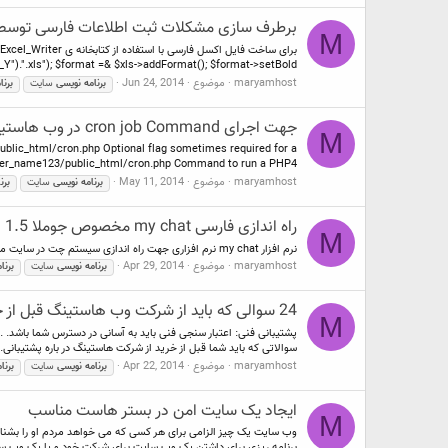
برطرف سازی مشکلات ثبت اطلاعات فارسی توسط PHP با استفاده از readsheet Excel Wr
M
_Y").".xls"); $format =& $xls->addFormat(); $format->setBold()...
maryamhost
موضوع
Jun 24, 2014
برنامه
نویسی
سایت
برنا
جهت اجرای cron job Command در وب هاستینگ چه کارهایی می بایست انجام دهم
M
blic_html/cron.php Optional flag sometimes required for a
er_name123/public_html/cron.php Command to run a PHP4...
maryamhost
موضوع
May 11, 2014
برنامه
نویسی
سایت
برن
راه اندازی فارسی my chat مخصوص جوملا 1.5
M
نرم افزار my chat نرم افزاری جهت راه اندازی سیستم چت در سایت می باشدبرای دانلود فایل فارسی فایل ضمیمه را دانلود نمایید سورس: فارسی my chat مخصوص جوملا 1.5
maryamhost
موضوع
Apr 29, 2014
برنامه
نویسی
سایت
برنا
24 سوالی که باید از شرکت وب هاستینگ قبل از خرید وب هاستینگ بپرسید
M
پشتیبانی فنی: اعتبار سنجی فنی باید به آسانی در دسترس شما باشد. .
سوالاتی که باید شما قبل از خرید از شرکت هاستینگ در باره پشتیبانی..
maryamhost
موضوع
Apr 22, 2014
برنامه
نویسی
سایت
برنا
ایجاد یک سایت امن در بستر هاست مناسب
M
وب سایت یک چیز الزامی برای هر کسی که می خواهد مردم او را بشناسن
برنامه ریزی برای داشتن یک وب سایت برای شرکت خود و یا یک وب سا