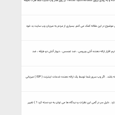
1 ) UptimeRobot تعداد هاست هایی که شما می توانید آنها را مانیتور و یا مراقبت کنید : 50 چک کردن منظم : هر 5 دقیقه مواد و روش های هشدار دهنده : ایمیل ، RSS ، SMS و به زودی بروی Twitter Uptimerobot بر روی هدر وب سایت شما هر 5 دقیقه
 موضوع در این مقاله کمک می کنم. بسیاری از مردم به میزبان وب سایت بد خود
که کامپیوتر شما امن باشد . برای این منظور از نرم افزارهای قابل اعتماد آنتی ویروس به روز شده استفاده کنید مانند : - Nortom Internet Security : این نرم افزار ارائه دهنده آنتی ویروس ، ضد تجسس ، دیوار آتش دو طرفه ، ضد
اگر می خواهید وب سایت شما قادر به ذخیره سازی و نمایش داده از پایگاه داده باشد وب سرور شما باید دسترسی به یک سیستم پایگاه داده که از زبان SQL استفاده کند را داشته باشد . اگر وب سرور شما توسط یک ارائه دهنده خدمات اینترنت ( ISP ) میزبانی
اگر شما جستجویی برای جواب سؤال " آیا جا و مکان سرور بر SEO تآثیر می گذارد ؟ " انجام دهید خواهید دید که بسیاری از دیدگاه ها و نظرات مختلف درباره این موضوع وجود دارد . دلیل سر در گمی این نظرات و دیدگاه ها می توان به دو دسته کرد 1 ) تغییر