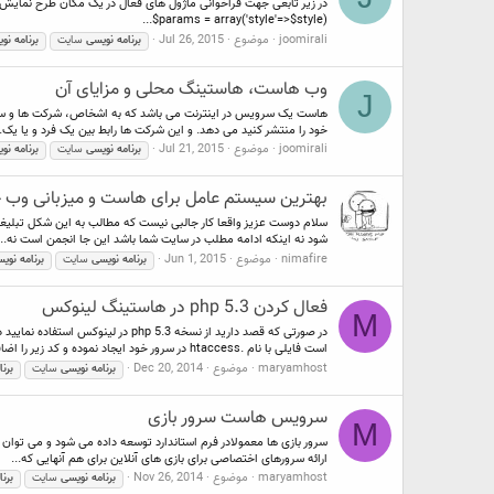
$params = array('style'=>$style)...
joomirali
موضوع
Jul 26, 2015
برنامه
نویسی
سایت
برنامه
نو
وب هاست، هاستینگ محلی و مزایای آن
J
هاست یک سرویس در اینترنت می باشد که به اشخاص، شرکت ها و سازمان 
خود را منتشر کنید می دهد. و این شرکت ها رابط بین یک فرد و یا یک..
joomirali
موضوع
Jul 21, 2015
برنامه
نویسی
سایت
برنامه
نو
بهترین سیستم عامل برای هاست و میزبانی وب چ
شود نه اینکه ادامه مطلب در سایت شما باشد این جا انجمن است نه...
nimafire
موضوع
Jun 1, 2015
برنامه
نویسی
سایت
برنامه
نوی
فعال کردن php 5.3 در هاستینگ لینوکس
M
است فایلی با نام .htaccess در سرور خود ایجاد نموده و کد زیر را اضافه...
maryamhost
موضوع
Dec 20, 2014
برنامه
نویسی
سایت
برنا
سرویس هاست سرور بازی
M
سرور بازی ها معمولادر فرم استاندارد توسعه داده می شود و می توان 
ارائه سرورهای اختصاصی برای بازی های آنلاین برای هم آنهایی که...
maryamhost
موضوع
Nov 26, 2014
برنامه
نویسی
سایت
برنا