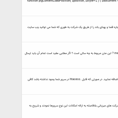
function plgContentLoadPosition( $position, $style=-2 ) { $document = JFactory::getDocument(); $rend');
اره فضا و پهنای باند را از طریق یک شرکت به طوری که شما می توانید وب سایت
سلام دوست عزیز واقعا کار جالبی نیست که مطالب به این شکل تبلیغاتی آموزشی ارسال میکنید در ابتدا از کپی پیست خودداری کنید مطالب روز ارسال کنید.ویندوز xp ? ویندوز me ? این متن مربوط به چه سالی است ؟ اگر مطلبی مفید است تمام آن باید ارسال
در صورتی که قصد دارید از نسخه php 5.3 در لینوکس استفاده نمایید در صورتی که این نسخه در سرور نصب شده باشد کافی است کد زیر را در فایل .htaccess وب هاست خود اضافه نمایید. در صورتی که فایل .htacess در سرور شما وجود نداشته باشد کافی
کت های میزبانی بلافاصله به ارائه امکانات این نوع سرورها نمودند و شروع به