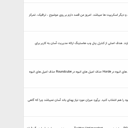
ع هاستینگ شامل بسیاری از ابعاد مختلف میباشد ، قابل اعتماد بودن ، پشتیبانی از مشتری ، قیمت گذاری ، ویژگی های اضافه ، برنامه نویسی ، نصب و راه اندازی PHP ، و دیگر اسکریپت ها میباشد. امروز من قصد دارم بر روی موضوع ، ترافیک، تمرکز
. هدف اصلی از کنترل پنل وب هاستینگ ارائه مدیریت آسان به کاربر برای
* لطفا توجه داشته باشید این روش باید آخرین روش برای کاربرانی است که نمی توانند ایمیل ها را از طریق یکی از حساب های کاربری وب میل های زیر حذف کنند : حذف امیل های انبوه در Horde حذف امیل های انبوه در Roundcube حذف امیل های انبوه
 هم انتخاب کنید. برآورد میزان مورد نیاز پهنای باند آسان نمیباشد چرا که گاهی