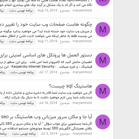
نگاه می کند و اگر کد با یک مشکل بر گردد چک های بیشتری انجام خوا
maryamhost
موضوع
Aug 13, 2014
برنامه
نویسی
سایت
برنا
چگونه هاست صفحات وب سایت خود را تغییر ده
M
از میزبان وب سایت خود خسته شده اید؟ می خواهید بدانید چگونه می 
می چسبند فقط به خاطر اینکه نمی خواهند اذیت ناشی از انتقال صفحا
maryamhost
موضوع
Aug 11, 2014
برنامه
نویسی
سایت
برنا
دستور العمل ها پروتکل های اساسی امنیتی برا
M
فیشینگ ، و غیره میباشد . - Kaspersky Internet Security : این نرم...
maryamhost
موضوع
Jul 17, 2014
برنامه
نویسی
سایت
برنام
هاستینگ sql چیست؟
M
شده باشد شما پس لازم خواهید داشت تا به دنبال یک شرکت ارائه...
maryamhost
موضوع
Jul 16, 2014
برنامه
نویسی
سایت
برنام
آیا جا و مکان سرور میزبانی وب هاستینگ بر seo سایت تاثیر گذار است؟
M
یافتن همیشگی الگوریتم SEO توسط موتورهای جستجو استفاده می شود...
maryamhost
موضوع
Jul 5, 2014
برنامه
نویسی
سایت
برنامه