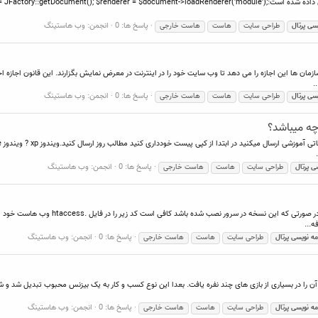
در زیر تابعی جهت فراخوانی ماژول های فعال در یک مکان طرح نمایش داده شده است:erer = $document->loadRenderer('module
پاسخ ها: 0
انجمن:
وب هاستینگ
یسی
پرتال
طراحی سایت
هاست
هاست خارجی
ها این اجازه را می دهد تا وب سایت خود را در اینترنت در معرض نمایش بگزارند. این قانون اجازه اج
.
پاسخ ها: 0
انجمن:
وب هاستینگ
یسی
پرتال
طراحی سایت
هاست
هاست خارجی
ه میباشد؟
پاسخ ها: 0
انجمن:
وب هاستینگ
سی
پرتال
طراحی سایت
هاست
هاست خارجی
پاسخ ها: 0
انجمن:
وب هاستینگ
مه
نویسی
پرتال
طراحی سایت
هاست
هاست خارجی
آن را در بسیاری از بازی های چند نفره یافت. بعدا این نوع کسب و کار به یک بیزنس محبوب تبدیل شد و شر
پاسخ ها: 0
انجمن:
وب هاستینگ
مه
نویسی
پرتال
طراحی سایت
هاست
هاست خارجی