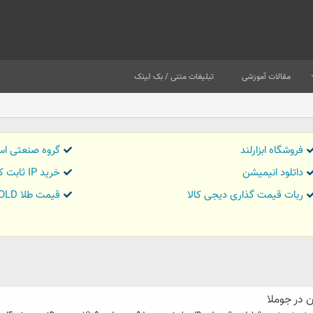
مقالات آموزشی
تبلیغات متنی / بک لینک
فروشگاه ابزارلند
گروه صنعتی اس
داتلود انیمیشن
خرید IP ثابت کاور تریدر
ربات قیمت گذاری دیجی کالا
قیمت طلا GOLD
 در جوملا