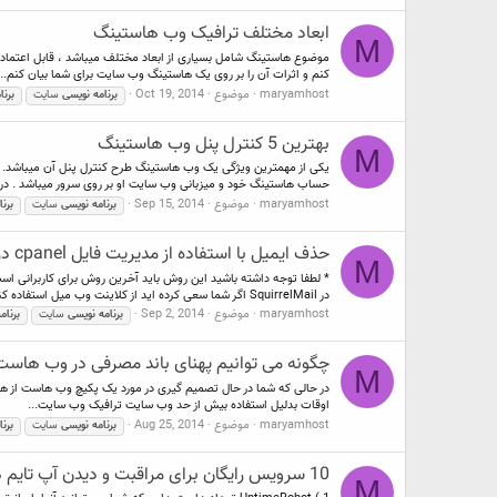
ابعاد مختلف ترافیک وب هاستینگ
M
کنم و اثرات آن را بر روی یک هاستینگ وب سایت برای شما بیان کنم...
maryamhost
موضوع
Oct 19, 2014
برنامه
نویسی
سایت
برنا
بهترین 5 کنترل پنل وب هاستینگ
M
یکی از مهمترین ویژگی یک وب هاستینگ طرح کنترل پنل آن میباشد. ب
حساب هاستینگ خود و میزبانی وب سایت او بر روی سرور میباشد . در وا
maryamhost
موضوع
Sep 15, 2014
برنامه
نویسی
سایت
برنا
حذف ایمیل با استفاده از مدیریت فایل cpanel در هاست
M
در SquirrelMail اگر شما سعی کرده اید از کلاینت وب میل استفاده کنید...
maryamhost
موضوع
Sep 2, 2014
برنامه
نویسی
سایت
برنام
چگونه می توانیم پهنای باند مصرفی در وب هاس
M
در حالی که شما در حال تصمیم گیری در مورد یک پکیچ وب هاست از هر شر
اوقات بدلیل استفاده بیش از حد وب سایت ترافیک وب سایت...
maryamhost
موضوع
Aug 25, 2014
برنامه
نویسی
سایت
برنا
10 سرویس رایگان برای مراقبت و دیدن آپ تایم هاستینگ
M