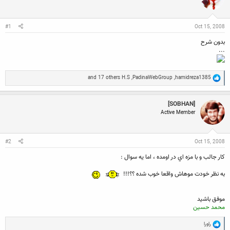
ن
ش
ن
ر
د
و
#1
Oct 15, 2008
ه
ع
م
بدون شرح
و
...
ض
و
ع
R
and 17 others
H.S
,
PadinaWebGroup
,
hamidreza1385
e
a
c
[SOBHAN]
t
Active Member
i
o
n
s
:
#2
Oct 15, 2008
كار جالب و با مزه اي در اومده ، اما يه سوال :
به نظر خودت موهاش واقعا خوب شده ؟؟!!!
موفق باشيد
محمد حسين
R
راورا