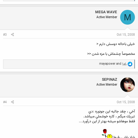
e
a
c
MEGA WAVE
t
M
Active Member
i
o
n
s
:
#3
Oct 15, 2008
خیلی باحاله دوسش دارم <
مخصوصاً چشماش با مزه شدن <<
R
راورا
and
mayapower
e
a
c
SEPINAZ
t
Active Member
i
o
n
s
:
#4
Oct 15, 2008
آخي ، چقد جالبه اين جونوره :دي
تبريك ميگم ، كاره خوشملي ميباشد.
فقط موهاشو ميشه بهتر از اين درآورد...
شاد باشي رفيخ!