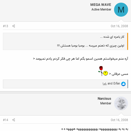
c
MEGA WAVE
t
M
Active Member
i
o
n
s
:
#13
Oct 16, 2008
کار بامزه ای شده ...
اولین چیزی که ذهنم میرسه ... بومبا بومبا هستش !!!
آره منم میخواستم همین اسمو بگم اما هر چی فکر کردم یادم نمیومد <
مسی عرفانی <
R
Erfan
and
راورا
e
a
c
Narcisus
t
Member
i
o
n
s
:
#14
Oct 16, 2008
به به به بهههههههههه بهههههههههههه ههههه ه ه