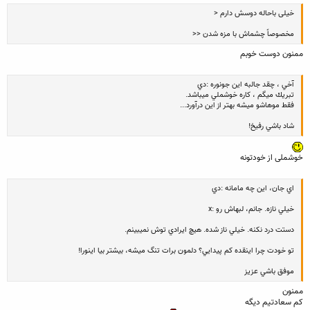
خیلی باحاله دوسش دارم <
مخصوصاً چشماش با مزه شدن <<
ممنون دوست خوبم
آخي ، چقد جالبه اين جونوره :دي
تبريك ميگم ، كاره خوشملي ميباشد.
فقط موهاشو ميشه بهتر از اين درآورد...
شاد باشي رفيخ!
خوشملی از خودتونه
اي جان، اين چه مامانه :دي
خيلي نازه. جانم، لبهاش رو :x
دستت درد نكنه. خيلي ناز شده. هيچ ايرادي توش نميبينم.
تو خودت چرا اينقده كم پيدايي؟ دلمون برات تنگ ميشه، بيشتر بيا اينورا!
موفق باشي عزيز
ممنون
کم سعادتیم دیگه