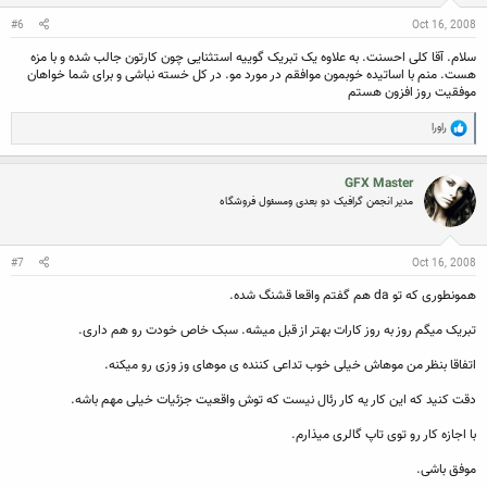
s
:
#6
Oct 16, 2008
سلام. آقا کلی احسنت. به علاوه یک تبریک گوییه استثنایی چون کارتون جالب شده و با مزه
هست. منم با اساتیده خوبمون موافقم در مورد مو. در کل خسته نباشی و برای شما خواهان
موفقیت روز افزون هستم
R
راورا
e
a
c
GFX Master
t
i
مدیر انجمن گرافیک دو بعدی ومسئول فروشگاه
o
n
s
:
#7
Oct 16, 2008
همونطوری که تو da هم گفتم واقعا قشنگ شده.
تبریک میگم روز به روز کارات بهتر از قبل میشه. سبک خاص خودت رو هم داری.
اتفاقا بنظر من موهاش خیلی خوب تداعی کننده ی موهای وز وزی رو میکنه.
دقت کنید که این کار یه کار رئال نیست که توش واقعیت جزئیات خیلی مهم باشه.
با اجازه کار رو توی تاپ گالری میذارم.
موفق باشی.