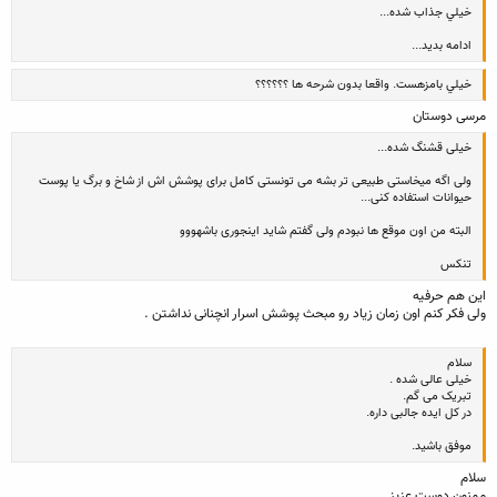
خيلي جذاب شده...
ادامه بديد...
خيلي بامزهست. واقعا بدون شرحه ها ؟؟؟؟؟؟
مرسی دوستان
خیلی قشنگ شده...
ولی اگه میخاستی طبیعی تر بشه می تونستی کامل برای پوشش اش از شاخ و برگ یا پوست
حیوانات استفاده کنی...
البته من اون موقع ها نبودم ولی گفتم شاید اینجوری باشهووو
تنکس
این هم حرفیه
ولی فکر کنم اون زمان زیاد رو مبحث پوشش اسرار انچنانی نداشتن .
سلام
خیلی عالی شده .
تبریک می گم.
در کل ایده جالبی داره.
موفق باشید.
سلام
ممنون دوست عزیز