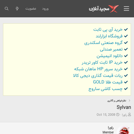
ورود
عضویت
خرید آی پی ثابت
فروشگاه ابزارلند
گروه صنعتی اسکندری
تعمیر صندلی
داتلود انیمیشن
خرید IP ثابت کاور تریدر
خرید سرور HP ماهان شبکه
ربات قیمت گذاری دیجی کالا
قیمت طلا GOLD
چسب کاشی ساروج
نظرخواهی و گالری
Sylvan
ش
ت
راورا
Oct 15, 2008
ر
ا
و
ر
راورا
ع
ی
ک
خ
Member