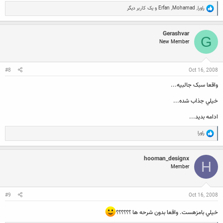
R
راورا
,
Mohamad
,
Erfan
و یک کاربر دیگر
e
a
c
Gerashvar
t
G
New Member
i
o
n
s
:
#8
Oct 16, 2008
واقعا سبک جالبيه...
خيلي جذاب شده...
ادامه بديد...
R
راورا
e
a
c
hooman_designx
t
H
Member
i
o
n
s
:
#9
Oct 16, 2008
خيلي بامزهست. واقعا بدون شرحه ها ؟؟؟؟؟؟