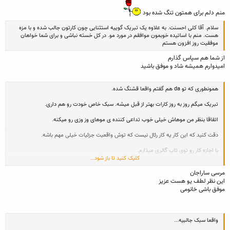
منم دلم برای همتون تنگ شده بود
سلام. آقا کلی احسنت. به علاوه یک تبریک گوییه استثنایی چون کارتون جالب شده و با مزه
هست. منم با اساتیده خوبمون موافقم در مورد مو. در کل خسته نباشی و برای شما خواهان
موفقیت روز افزون هستم
از شما هم سپاس گذارم
امیدوارم همیشه شاد و موفق باشید
همونطوری که تو da هم گفتم واقعا قشنگ شده.
تبریک میگم روز به روز کارات بهتر از قبل میشه. سبک خاص خودت رو هم داری.
اتفاقا بنظر من موهاش خیلی خوب تداعی کننده ی موهای وز وزی رو میکنه.
دقت کنید که این کار یه کار رئال نیست که توش واقعیت جزئیات خیلی مهم باشه.
با اجازه کار رو توی تاپ گالری میذارم.
کلیک کنید تا باز شود...
موفق باشی.
مرسی ساراجان
این نظر لطف یو هست عزیز
موفق باشی خانومی
واقعا سبک جالبيه...