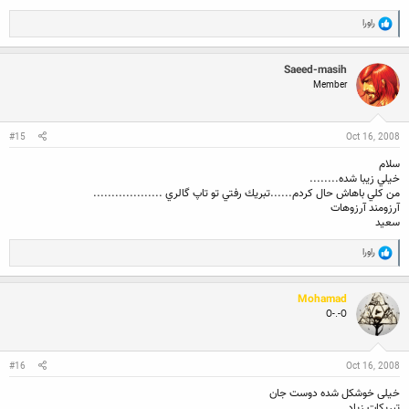
R
راورا
e
a
c
Saeed-masih
t
Member
i
o
n
s
:
#15
Oct 16, 2008
سلام
خيلي زيبا شده........
من كلي باهاش حال كردم......تبريك رفتي تو تاپ گالري ...................
آرزومند آرزوهات
سعيد
R
راورا
e
a
c
Mohamad
t
O-.-O
i
o
n
s
:
#16
Oct 16, 2008
خیلی خوشکل شده دوست جان
تبریکات زیاد