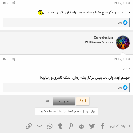
:
#19
Oct 17, 2008
جالب بود ودیگر هیچ فقط پاهای سمت راستش یکمی عجیبه
R
راورا
e
a
c
Cute design
t
Well-Known Member
i
o
n
s
:
#20
Oct 17, 2008
سلام
خوشم اومد ولی باید بیش تر کار بشه روش! سبک فانتزی و زیباییه!
R
راورا
e
a
c
آخر
1 از 2
بعدی
t
i
برای ارسال پاسخ شما باید وارد سیستم شوید.
o
n
s
:
فیسبوک
تویتر
Reddit
Pinterest
Tumblr
WhatsApp
ایمیل
لینک
اشتراک گذاری: