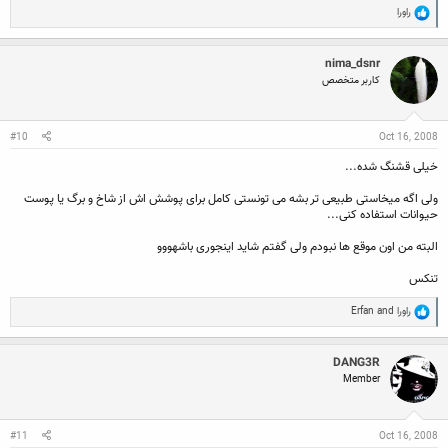
R
راورا
e
a
c
nima_dsnr
t
i
کاربر متخصص
o
n
s
:
#10
Oct 16, 2008
خیلی قشنگ شده...
ولی اگه میخاستی طبیعی تر بشه می تونستی کامل برای پوشش اش از شاخ و برگ یا پوست
حیوانات استفاده کنی...
البته من اون موقع ها نبودم ولی گفتم شاید اینجوری باشهووو
تنکس
R
راورا
and
Erfan
e
a
c
DANG3R
t
Member
i
o
n
s
:
#11
Oct 16, 2008