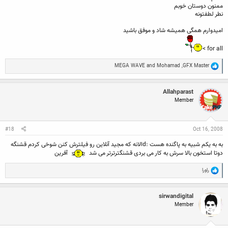
ممنون دوستان خوبم
نطر لطفتونه
امیدوارم همگی همیشه شاد و موفق باشید
for all >
R
MEGA WAVE
and
Mohamad
,
GFX Master
e
a
c
Allahparast
t
Member
i
o
n
s
:
#18
Oct 16, 2008
به به یکم شبیه به پاگنده هست :dالانه که مجید آنلاین رو فیلترش کنن شوخی کردم قشنگه
دوتا استخون بالا سرش به کار می بردی قشنگترترتر می شد
آفرین
R
راورا
e
a
c
sirwandigital
t
Member
i
o
n
s