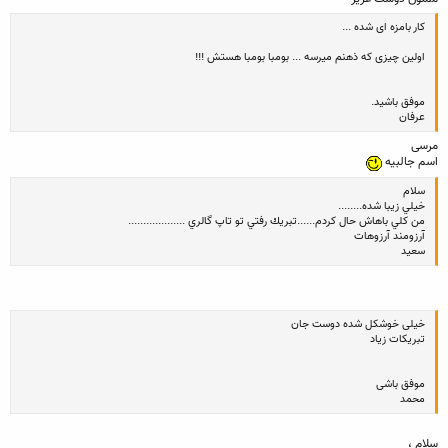
کار بامزه ای شده ...
اولین چیزی که ذهنم میرسه ... بومبا بومبا هستش !!!
موفق باشید.
عرفان
مرسی
اسم جالبیه
سلام
خيلي زيبا شده........
من كلي باهاش حال كردم......تبريك رفتي تو تاپ گالري ...................
آرزومند آرزوهات
سعيد
خیلی خوشکل شده دوست جان
تبریکات زیاد
موفق باشی
محمد
سلام ،