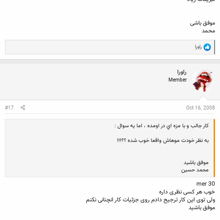
موفق باشی
محمد
R
راورا
e
a
c
راورا
t
Member
i
o
n
s
:
#17
Oct 16, 2008
كار جالب و با مزه اي در اومده ، اما يه سوال :
به نظر خودت موهاش واقعا خوب شده ؟؟!!!
موفق باشيد
محمد حسين
mer 30
خوب هر کسی نظری داره
ولی توی این کار ترجیح دادم روی جزئیات کار انچنانی نکنم
موفق باشید