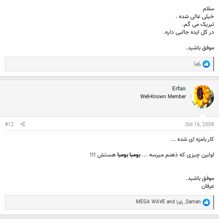
سلام
خیلی عالی شده .
تبریک می گم.
در کل ایده جالبی داره.
موفق باشید.
R
راورا
e
a
c
Erfan
t
Well-Known Member
i
o
n
s
:
#12
Oct 16, 2008
کار بامزه ای شده ...
اولین چیزی که ذهنم میرسه ...
بومبا
بومبا
هستش !!!
موفق باشید.
عرفان
R
Saman
,
راورا
and
MEGA WAVE
e
a