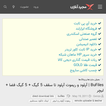
ورود
عضویت
خرید آی پی ثابت
فروشگاه ابزارلند
گروه صنعتی اسکندری
تعمیر صندلی
داتلود انیمیشن
خرید IP ثابت کاور تریدر
خرید سرور HP ماهان شبکه
ربات قیمت گذاری دیجی کالا
قیمت طلا GOLD
چسب کاشی ساروج
معرفی سایت‌ها و وبلاگ‌ها
BuFiles | آپلود و ريموت آپلود تا سقف 5 گيگ + 5 گيگ فضا +
ليچر
ش
ت
ب
May 19, 2011
Genzo
direct download link
bufiles
ر
ا
ر
remote uploader & leecher
ریموت آپلودر و لیچر
لینک دانلود مستقیم
و
ر
چ