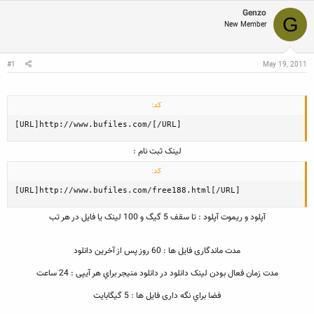
ع
ی
س
ک
خ
Genzo
ب
G
ن
ش
ه
New Member
ن
ر
ا
د
و
ه
ع
م
May 19, 2011
#1
و
ض
و
کد:
ع
[URL]http://www.bufiles.com/[/URL]
لينک ثبت نام :
کد:
[URL]http://www.bufiles.com/free188.html[/URL]
آپلود و ريموت آپلود : تا سقف 5 گيگ و 100 لينک يا فايل در هر تب
مدت ماندگاری فايل ها : 60 روز پس از آخرين دانلود
مدت زمان فعال بودن لينک دانلود در دانلود منيجر براي هر آيپی : 24 ساعت
فضا براي نگه داری فايل ها : 5 گيگابايت