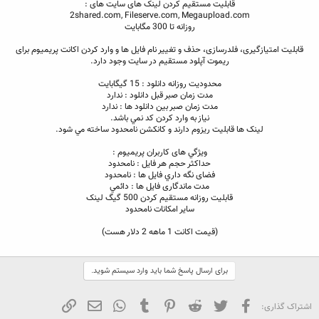
قابليت مستقيم کردن لينک های سايت های :
2shared.com, Fileserve.com, Megaupload.com
روزانه تا 300 مگابايت
قابليت امتيازگيری، فلدرسازی، حذف و تغيير نام فايل ها و وارد کردن اکانت پريميوم برای
ريموت آپلود مستقيم در سايت وجود دارد.
محدوديت روزانه دانلود : 15 گيگابايت
مدت زمان صبر قبل دانلود : ندارد
مدت زمان صبر بين دانلود ها : ندارد
نياز به وارد کردن کد نمي باشد.
لينک ها قابليت ريزوم دارند و کانکشن نامحدود ساخته مي شود.
ويژگي های کاربران پريميوم :
حداکثر حجم هر فايل : نامحدود
فضای نگه داري فايل ها : نامحدود
مدت ماندگاری فايل ها : دائمي
قابليت روزانه مستقيم کردن 500 گيگ لينک
ساير امکانات نامحدود
(قيمت اکانت 1 ماهه 2 دلار هست)
برای ارسال پاسخ شما باید وارد سیستم شوید.
فیسبوک
تویتر
Reddit
Pinterest
Tumblr
WhatsApp
ایمیل
لینک
اشتراک گذاری: