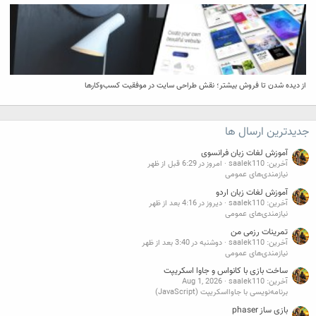
از دیده شدن تا فروش بیشتر؛ نقش طراحی سایت در موفقیت کسب‌وکارها
جدیدترین ارسال ها
آموزش لغات زبان فرانسوی
آخرین: saalek110
امروز در 6:29 قبل از ظهر
نیازمندی‌های عمومی
آموزش لغات زبان اردو
آخرین: saalek110
دیروز در 4:16 بعد از ظهر
نیازمندی‌های عمومی
تمرینات رزمی من
آخرین: saalek110
دوشنبه در 3:40 بعد از ظهر
نیازمندی‌های عمومی
ساخت بازی با کانواس و جاوا اسکریپت
آخرین: saalek110
Aug 1, 2026
برنامه‌نویسی با جاوااسکریپت (JavaScript)
بازی ساز phaser