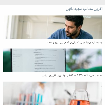
آخرین مطالب مجیدآنلاین
پرینتر اپسون یا اچ پی؟ در ایران کدام پرینتر بهتر است؟
آموزش خرید اکانت ChatGPT با پی پال برای کاربران ایرانی