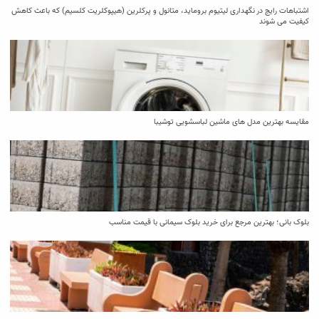
اشتباهات رایج در نگهداری لیتیوم بروماید، متانول و پرکلرین (هیپوکلریت کلسیم) که باعث کاهش
کیفیت می‌ شوند
مقایسه بهترین مدل ‌های ماشین لباسشویی توشیبا
بلوک بانی؛ بهترین مرجع برای خرید بلوک سیمانی با قیمت مناسب