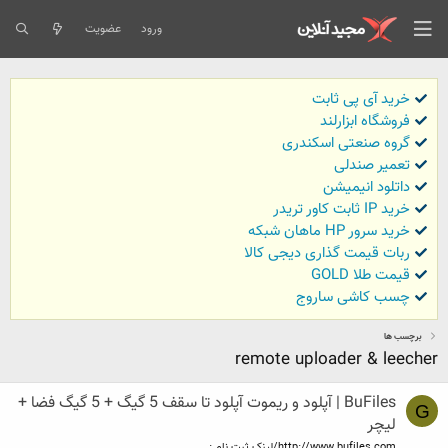
ورود
عضویت
خرید آی پی ثابت
فروشگاه ابزارلند
گروه صنعتی اسکندری
تعمیر صندلی
داتلود انیمیشن
خرید IP ثابت کاور تریدر
خرید سرور HP ماهان شبکه
ربات قیمت گذاری دیجی کالا
قیمت طلا GOLD
چسب کاشی ساروج
برچسب ها
remote uploader & leecher
BuFiles | آپلود و ريموت آپلود تا سقف 5 گيگ + 5 گيگ فضا +
G
ليچر
http://www.bufiles.com/لينک ثبت نام :