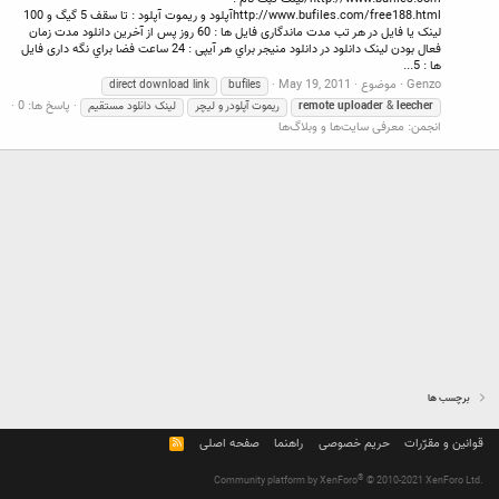
http://www.bufiles.com/free188.htmlآپلود و ريموت آپلود : تا سقف 5 گيگ و 100
لينک يا فايل در هر تب مدت ماندگاری فايل ها : 60 روز پس از آخرين دانلود مدت زمان
فعال بودن لينک دانلود در دانلود منيجر براي هر آيپی : 24 ساعت فضا براي نگه داری فايل
ها : 5...
Genzo
موضوع
May 19, 2011
direct download link
bufiles
پاسخ ها: 0
leecher
&
uploader
remote
ریموت آپلودر و لیچر
لینک دانلود مستقیم
انجمن:
معرفی سایت‌ها و وبلاگ‌ها
برچسب ها
قوانین و مقرّرات
حریم خصوصی
راهنما
صفحه اصلی
R
S
S
®
Community platform by XenForo
© 2010-2021 XenForo Ltd.