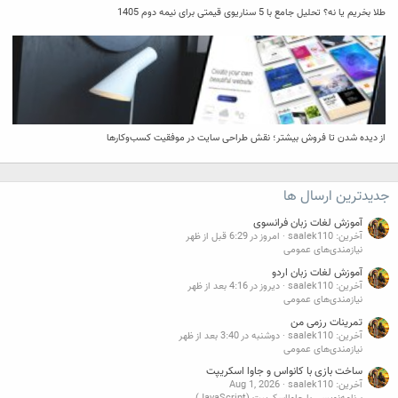
طلا بخریم یا نه؟ تحلیل جامع با 5 سناریوی قیمتی برای نیمه دوم 1405
از دیده شدن تا فروش بیشتر؛ نقش طراحی سایت در موفقیت کسب‌وکارها
جدیدترین ارسال ها
آموزش لغات زبان فرانسوی
آخرین: saalek110
امروز در 6:29 قبل از ظهر
نیازمندی‌های عمومی
آموزش لغات زبان اردو
آخرین: saalek110
دیروز در 4:16 بعد از ظهر
نیازمندی‌های عمومی
تمرینات رزمی من
آخرین: saalek110
دوشنبه در 3:40 بعد از ظهر
نیازمندی‌های عمومی
ساخت بازی با کانواس و جاوا اسکریپت
آخرین: saalek110
Aug 1, 2026