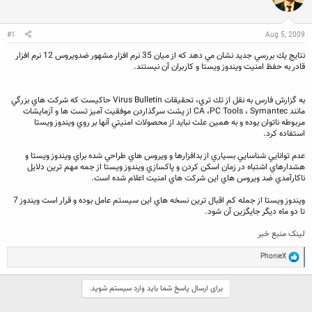
ن
ش
ه
ن
ر
ا
د
و
#1
Aug 5, 2009
ه
ع
م
نتايج يك بررسي جديد نشان مي دهد كه از ميان 35 نرم افزار مشهور ضدويروس 12 نرم افزار
و
قادر به حفظ امنيت ويندوز ويستا و كاربران آن نيستند.
ض
و
ع
به گزارش فارس به نقل از تك تري، تحقيقات Virus Bulletin حاكيست كه شركت هاي بزرگي
مانند CA ،PC Tools ، Symantec از پشت سرگذاردن موفقيت آميز تست ها و آزمايشات
مربوطه ناتوان بوده و به همين علت نبايد از محصولات امنيتي آنها بر روي ويندوز ويستا
استفاده كرد.
عدم توانايي شناسايي بسياري از بدافزارها و ويروس هاي طراحي شده براي ويندوز ويستا و
هشدارهاي اشتباه در زمان اسكن كردن و پاكسازي ويندوز ويستا از جمه مهم ترين دلايل
ناكارآمدي ضد ويروس هاي اين شركت هاي امنيت اعلام شده است.
ويندوز ويستا از جمله كم اقبال ترين نسخه هاي اين سيستم عامل بوده و قرار است ويندوز 7
تا دو ماه ديگر جايگزين آن شود.
لینک منبع خبر
R
PhonieX
e
a
c
برای ارسال پاسخ شما باید وارد سیستم شوید.
t
i