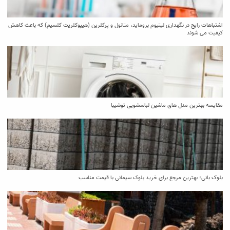
اشتباهات رایج در نگهداری لیتیوم بروماید، متانول و پرکلرین (هیپوکلریت کلسیم) که باعث کاهش
کیفیت می‌ شوند
مقایسه بهترین مدل ‌های ماشین لباسشویی توشیبا
بلوک بانی؛ بهترین مرجع برای خرید بلوک سیمانی با قیمت مناسب