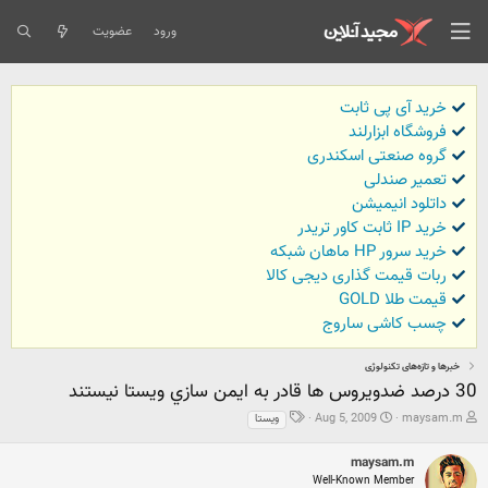
ورود
عضویت
خرید آی پی ثابت
فروشگاه ابزارلند
گروه صنعتی اسکندری
تعمیر صندلی
داتلود انیمیشن
خرید IP ثابت کاور تریدر
خرید سرور HP ماهان شبکه
ربات قیمت گذاری دیجی کالا
قیمت طلا GOLD
چسب کاشی ساروج
خبرها و تازه‌های تکنولوژی
30 درصد ضدويروس ها قادر به ايمن سازي ويستا نيستند
ش
ت
ب
Aug 5, 2009
maysam.m
ويستا
ر
ا
ر
و
ر
چ
maysam.m
ع
ی
س
Well-Known Member
ک
خ
ب