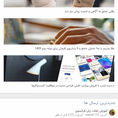
وقتی عشق به آگاهی و امنیت روانی نیاز دارد
طلا بخریم یا نه؟ تحلیل جامع با 5 سناریوی قیمتی برای نیمه دوم 1405
از دیده شدن تا فروش بیشتر؛ نقش طراحی سایت در موفقیت کسب‌وکارها
جدیدترین ارسال ها
آموزش لغات زبان فرانسوی
آخرین: saalek110
امروز در 6:29 قبل از ظهر