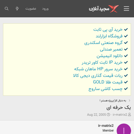
ورود
عضویت
خرید آی پی ثابت
فروشگاه ابزارلند
گروه صنعتی اسکندری
تعمیر صندلی
داتلود انیمیشن
خرید IP ثابت کاور تریدر
خرید سرور HP ماهان شبکه
ربات قیمت گذاری دیجی کالا
قیمت طلا GOLD
چسب کاشی ساروج
به دنبال کار/پروژه هستم !
یک حرفه ای
ش
ت
Aug 22, 2005
ir-matrix2
ر
ا
و
ر
ir-matrix2
ع
ی
I
Member
ک
خ