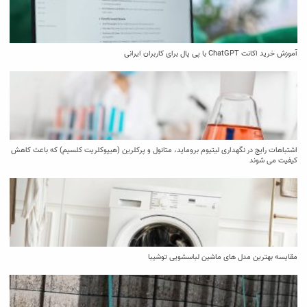
آموزش خرید اکانت ChatGPT با پی پال برای کاربران ایرانی
اشتباهات رایج در نگهداری لیتیوم بروماید، متانول و پرکلرین (هیپوکلریت کلسیم) که باعث کاهش
کیفیت می‌ شوند
مقایسه بهترین مدل ‌های ماشین لباسشویی توشیبا