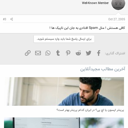
Well-Known Member
#3
Oct 27, 2005
کافی‌ هستش ! مثل Spam افتادی به جان این تاپیک ها !
برای ارسال پاسخ شما باید وارد سیستم شوید.
فیسبوک
تویتر
Reddit
Pinterest
Tumblr
WhatsApp
ایمیل
لینک
اشتراک گذاری:
آخرین مطالب مجیدآنلاین
پرینتر اپسون یا اچ پی؟ در ایران کدام پرینتر بهتر است؟