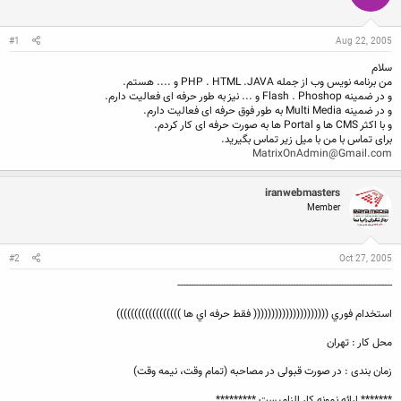
ن
ش
ن
ر
د
و
#1
Aug 22, 2005
ه
ع
م
سلام
و
من برنامه نویس وب از جمله PHP . HTML .JAVA و .... هستم.
ض
و در ضمینه Flash . Phoshop و ... نیز به طور حرفه ای فعالیت دارم.
و
و در ضمینه Multi Media به طور فوق حرفه ای فعالیت دارم.
ع
و با اکثر CMS ها و Portal ها به صورت حرفه ای کار کردم.
برای تماس با من با میل زیر تماس بگیرید.
MatrixOnAdmin@Gmail.com
iranwebmasters
Member
#2
Oct 27, 2005
--------------------------------------------------------------------------------
استخدام فوري ((((((((((((((((((((( فقط حرفه اي ها ))))))))))))))))))
محل كار : تهران
زمان بندی : در صورت قبولی در مصاحبه (تمام وقت، نیمه وقت)
******* ارائه نمونه کار الزامیست *********