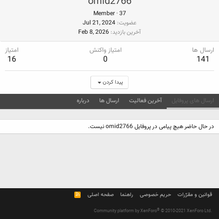
omid2766
Member
·
37
عضویت
Jul 21, 2024
آخرین بازدید
Feb 8, 2026
ارسال ها
امتیاز واکنش
امتیاز
16
0
141
پیدا کردن
ارسال های پروفایل
آخرین فعالیت
ارسال ها
درباره
در حال حاضر هیچ پیامی در پروفایل omid2766 نیست.
قوانین و مقرّرات
حریم خصوصی
راهنما
صفحه اصلی
R
S
S
®
Community platform by XenForo
© 2010-2021 XenForo Ltd.