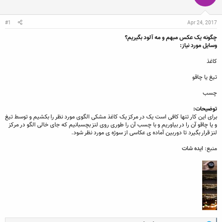
ن
ش
ن
ر
د
و
#1
Apr 24, 2017
ه
ع
م
چگونه یک عکس مبهم و مه آلود بگیریم؟
و
وسایل مورد نیاز:
ض
و
کاغذ
ع
تیغ یا چاقو
چسب
توضیحات:
برای این کار تنها کافی است یک در مرکز یک کاغذ مشکی الگوی مورد نظر را بکشیم و توسط تیغ
و یا چاقو آن را در بیاوریم و با چسب آن را طوری روی لنز بچسبانیم که جای خالی الگو در مرکز
لنز قرار بگیرد تا دوربین آماده ی عکاسی از سوژه ی مورد نظر شود.
منبع:
ایده شات