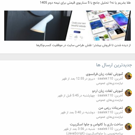
طلا بخریم یا نه؟ تحلیل جامع با 5 سناریوی قیمتی برای نیمه دوم 1405
از دیده شدن تا فروش بیشتر؛ نقش طراحی سایت در موفقیت کسب‌وکارها
جدیدترین ارسال ها
آموزش لغات زبان فرانسوی
آخرین: saalek110
دیروز در 12:55 بعد از ظهر
نیازمندی‌های عمومی
آموزش لغات زبان اردو
آخرین: saalek110
چهارشنبه در 5:45 قبل از ظهر
نیازمندی‌های عمومی
تمرینات رزمی من
آخرین: saalek110
دوشنبه در 3:40 بعد از ظهر
نیازمندی‌های عمومی
ساخت بازی با کانواس و جاوا اسکریپت
آخرین: saalek110
شنبه در 3:56 بعد از ظهر
برنامه‌نویسی با جاوااسکریپت (JavaScript)