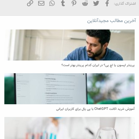
فیسبوک
تویتر
Reddit
Pinterest
Tumblr
WhatsApp
ایمیل
لینک
اشتراک گذاری:
آخرین مطالب مجیدآنلاین
پرینتر اپسون یا اچ پی؟ در ایران کدام پرینتر بهتر است؟
آموزش خرید اکانت ChatGPT با پی پال برای کاربران ایرانی