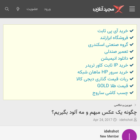
ورود
عضویت
خرید آی پی ثابت
فروشگاه ابزارلند
گروه صنعتی اسکندری
تعمیر صندلی
داتلود انیمیشن
خرید IP ثابت کاور تریدر
خرید سرور HP ماهان شبکه
ربات قیمت گذاری دیجی کالا
قیمت طلا GOLD
چسب کاشی ساروج
دوربین و عکاسی
چگونه یک عکس مبهم و مه آلود بگیریم؟
ش
ت
Apr 24, 2017
idehshot
ر
ا
و
ر
idehshot
ع
ی
I
New Member
ک
خ