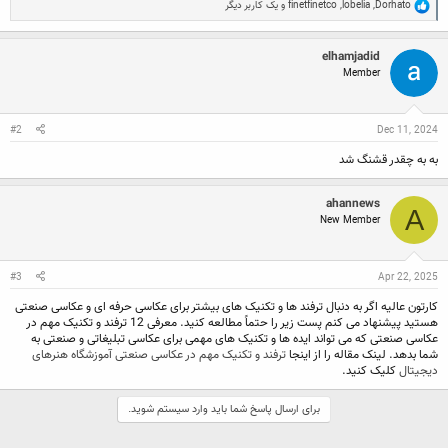
R
Dorhato
,
lobelia
,
finetfinetco
و یک کاربر دیگر
e
a
c
elhamjadid
t
Member
i
o
n
s
:
#2
Dec 11, 2024
به به چقدر قشنگ شد
ahannews
A
New Member
#3
Apr 22, 2025
کارتون عالیه اگر به دنبال ترفند ها و تکنیک های بیشتر برای عکاسی حرفه ای و عکاسی صنعتی
هستید پیشنهاد می کنم پست زیر را حتماً مطالعه کنید. معرفی 12 ترفند و تکنیک مهم در
عکاسی صنعتی که می تواند ایده ها و تکنیک های مهمی برای عکاسی تبلیغاتی و صنعتی به
شما بدهد. لینک مقاله را از اینجا
ترفند و تکنیک مهم در عکاسی صنعتی آموزشگاه هنرهای
دیجیتال
کلیک کنید.
برای ارسال پاسخ شما باید وارد سیستم شوید.