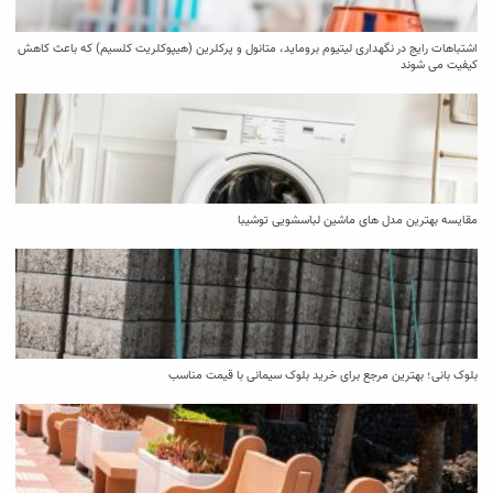
اشتباهات رایج در نگهداری لیتیوم بروماید، متانول و پرکلرین (هیپوکلریت کلسیم) که باعث کاهش
کیفیت می‌ شوند
مقایسه بهترین مدل ‌های ماشین لباسشویی توشیبا
بلوک بانی؛ بهترین مرجع برای خرید بلوک سیمانی با قیمت مناسب