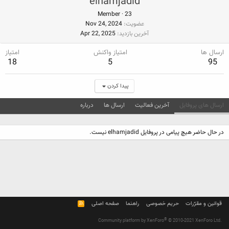
elhamjadid
Member
·
23
عضویت
Nov 24, 2024
آخرین بازدید
Apr 22, 2025
ارسال ها
امتیاز واکنش
امتیاز
18
5
95
پیدا کردن
ارسال های پروفایل
آخرین فعالیت
ارسال ها
درباره
در حال حاضر هیچ پیامی در پروفایل elhamjadid نیست.
قوانین و مقرّرات
حریم خصوصی
راهنما
صفحه اصلی
R
S
S
®
Community platform by XenForo
© 2010-2021 XenForo Ltd.