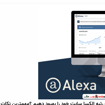
رتبه الکسا سایت خود را بهبود دهیم ؟مهمترین نکات