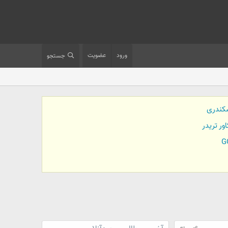
ورود
عضویت
جستجو
کندری