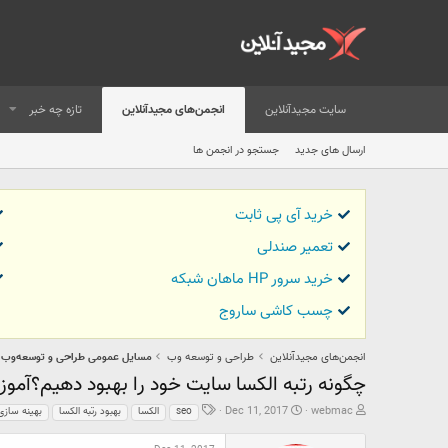
سایت مجیدآنلاین
انجمن‌های مجیدآنلاین
تازه چه خبر
ارسال های جدید
جستجو در انجمن ها
خرید آی پی ثابت
تعمیر صندلی
خرید سرور HP ماهان شبکه
چسب کاشی ساروج
انجمن‌های مجیدآنلاین
طراحی و توسعه وب
مسایل عمومی طراحی و توسعه‌وب
چگونه رتبه الکسا سایت خود را بهبود دهیم؟آموز
ش
ت
ب
Dec 11, 2017
webmac
seo
الکسا
بهبود رتبه الکسا
بهینه ساز
ر
ا
ر
و
ر
چ