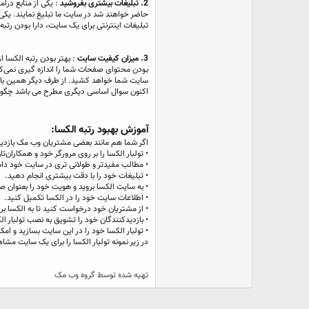
2. تبلیغات بیشتری بفروشید
: یکی از منابع درا
حاضر خواهند شد در سایت ما تبلیغ نمایند. یکی 
تبلیغات اینترنتی برای یک سایت، دارا بودن رتبه ای زیر ۵۰۰ یا ۱۰۰۰ الکسا بسیار اهمیت داشته و موجب افزایش هزینه‌
3. میزان کیفیت سایت
: بهتر بودن رتبه الکسا 
بودن محتوای صفحات شما را اندازه گیری نمی‌کند،
سایت شما خواهد کشید. از طرف دیگر همین بازدی
اکنون سوال اساسی دیگری مطرح می باشد چگونه 
آموزش بهبود رتبه الکسا:
اگر شما هم مانند بعضی مشتریان وب مک بازدیدک
• تولبار الکسا را بر روی مرورگر خود و همکاران‌
• مطالب مفیدتر و طولانی تری در سایت خود داش
• تبلیغات خود را با دقت بیشتری انجام دهید.
• به سایت الکسا بروید و هویت خود را بعنوان 
• اطلاعات سایت خود را در الکسا تکمیل کنید.
• از مشتریان خود درخواست کنید تا به الکسا برو
• بازدیدکنندگان خود را تشویق به نصب تولبار ال
• تولبار الکسا خود را در این سایت بسازید و امک
در زیر نمونه تولبار الکسا را برای یک سایت مشاه
تهیه شده توسط گروه وب مک