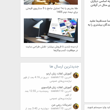
رچه اساسی دیگران
ی مثال در گرفتن
طلا بخریم یا نه؟ تحلیل جامع با 5 سناریوی قیمتی
برای نیمه دوم 1405
کسا مستقیما مفید
ندگان بیشتری را به
از دیده شدن تا فروش بیشتر؛ نقش طراحی سایت
در موفقیت کسب‌وکارها
جدیدترین ارسال ها
آموزش لغات زبان اردو
آخرین: saalek110
دیروز در 4:16 بعد از ظهر
نیازمندی‌های عمومی
آموزش لغات زبان فرانسوی
آخرین: saalek110
پنجشنبه در 12:55 بعد
از ظهر
نیازمندی‌های عمومی
تمرینات رزمی من
اید وارد سیستم شوید.
آخرین: saalek110
دوشنبه در 3:40 بعد از