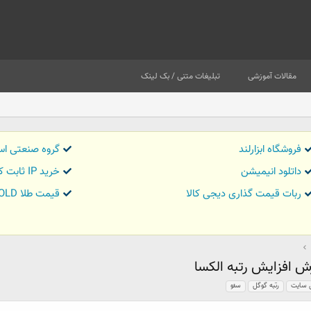
مقالات آموزشی
تبلیغات متنی / بک لینک
فروشگاه ابزارلند
گروه صنعتی اس
داتلود انیمیشن
خرید IP ثابت کاور تریدر
ربات قیمت گذاری دیجی کالا
قیمت طلا GOLD
ش افزایش رتبه الکسا
ی سایت
رتبه گوگل
سئو