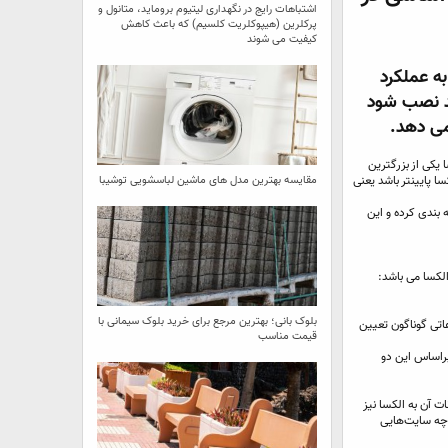
اشتباهات رایج در نگهداری لیتیوم بروماید، متانول و
پرکلرین (هیپوکلریت کلسیم) که باعث کاهش
کیفیت می‌ شوند
ه به عملکرد
ید نصب شود
می دهد.
 یکی از بزرگترین
 پایینتر باشد یعنی
مقایسه بهترین مدل ‌های ماشین لباسشویی توشیبا
بندی کرده و این
الکسا می باشد:
بلوک بانی؛ بهترین مرجع برای خرید بلوک سیمانی با
بران و منابع اطلاعاتی گوناگون تعیین
قیمت مناسب
براساس این دو
ات آن به الکسا نیز
و چه سایت‌هایی