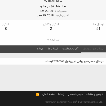
webmac
Member
·
36
·
از
مشهد
عضویت
Sep 20, 2017
آخرین بازدید
Jan 29, 2018
ارسال ها
امتیاز واکنش
امتیاز
8
2
51
پیدا کردن
ارسال های پروفایل
آخرین فعالیت
ارسال ها
درباره
در حال حاضر هیچ پیامی در پروفایل webmac نیست.
قوانین و مقرّرات
حریم خصوصی
راهنما
صفحه اصلی
R
S
S
®
Community platform by XenForo
© 2010-2021 XenForo Ltd.