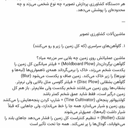
هر «دستگاه کشاورزی پردازش تصویر» چه نوع شخمی می‌زند و چه
محدوده‌ای را پوشش می‌دهد.
---
ماشین‌آلات کشاورزی تصویر
۱. گاوآهن‌های سراسری (که کل زمین را زیر و رو می‌کنند)
ماشین عملیاتش روی زمین چه بلایی سر مزرعه میاد؟
گاوآهن برگردان‌دار (Moldboard Plow) = فیلتر میانگین کل زمین را
یکدست شخم می‌زند، خاک را برمی‌گرداند همه‌ی ناهمواری‌ها (لبه‌ها و
نویزها) را زیر خاک می‌کند. زمین صاف و یکدست می‌شود (Blur)
گاوآهن بشقابی (Disc Plow) = فیلتر گاوسی مثل بالایی ولی نرم‌تر.
بشقاب‌ها روی زمین می‌غلتند شخم یکدست ولی ملایم‌تر. باز هم کل
زمین درگیر است، فقط شاید عمق شخم کمتر باشد
کولتیواتور پنجه‌ای (Tine Cultivator) = شارپ کردن پنجه‌هایش را می‌کشد
روی زمین و شیار می‌اندازد همه جا را خط می‌اندازد، ولی جاهایی که قبلاً
شیار داشت (لبه‌ها)، عمیق‌تر می‌شوند
غلتک (Roller) = تنظیم کنتراست کل زمین را فشار می‌دهد جاهای بلند را
می‌خواباند، گودال‌ها را پر نمی‌کند. همه جا تحت تأثیر است