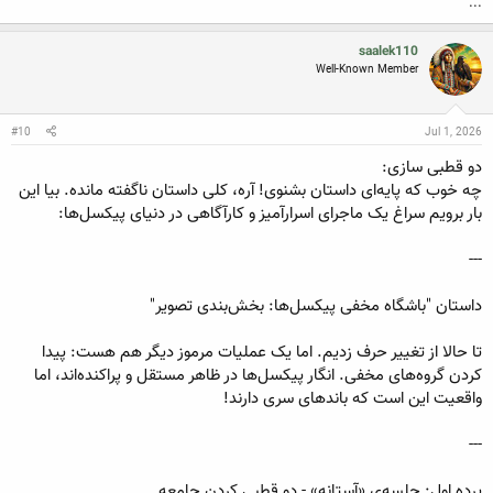
...
saalek110
Well-Known Member
#10
Jul 1, 2026
دو قطبی سازی:
چه خوب که پایه‌ای داستان بشنوی! آره، کلی داستان ناگفته مانده. بیا این
بار برویم سراغ یک ماجرای اسرارآمیز و کارآگاهی در دنیای پیکسل‌ها:
---
داستان "باشگاه مخفی پیکسل‌ها: بخش‌بندی تصویر"
تا حالا از تغییر حرف زدیم. اما یک عملیات مرموز دیگر هم هست: پیدا
کردن گروه‌های مخفی. انگار پیکسل‌ها در ظاهر مستقل و پراکنده‌اند، اما
واقعیت این است که باندهای سری دارند!
---
پرده اول: جلسه‌ی «آستانه» - دو قطبی کردن جامعه