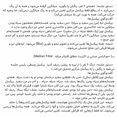
· دستور جلسه: «همه‌ی ۹ نفر، رنگتان را بگویید. میانگین گرفته می‌شود و همه به آن رنگ
درمی‌آیید.» (در واقع فقط پیکسل مرکزی تغییر می‌کند و به رنگ میانگین درمی‌آید، اما پنجره که
حرکت می‌کند، همه به نوبت این بلا سرشان می‌آید).
· گفت‌وگوی پیکسل‌ها:
· پیکسل لبه (مرز بین سفید و سیاه): «من سفید بودم، همسایه‌هام نصفشون سیاه بودن.
میانگین ما شد خاکستری. من الان محو و خاکستری شدم. لبه‌ی تیز دیگر وجود ندارد.»
· پیکسل نویز (یک نقطه سیاه در دل سفید): «من اشتباهی سیاه بودم، همه‌ی ۸ همسایه‌ام
سفید بودن. میانگین ۹ تای ما شد تقریباً سفید! من دیگر سیاه نیستم، محو شدم و گم شدم
توی جمع.»
· نتیجه: همه پیکسل‌ها تغییر می‌کنند و تصویر محو و بلوری (Blur) می‌شود. لبه‌های تیز و
نویزها قربانی این صلح تحمیلی می‌شوند.
ب) دموکراسی مبتنی بر اکثریت مطلق (فیلتر میانه - Median Filter)
· دستور جلسه: «رنگ ۹ نفر را از تیره به روشن ردیف کنید. پیکسل وسطی، رئیس جلسه
می‌شود و رنگش را به پیکسل مرکزی تحمیل می‌کند.»
· گفت‌وگوی پیکسل‌ها:
· پیکسل نویز (فلفل نمکی): «من یک نقطه‌ی سفیدِ درخشان بودم تو یه دشت سیاه. همه‌ی
همسایه‌هام سیاه بودن. رنگ‌ها ردیف شد: سیاه، سیاه، سیاه... و آخر سر منِ سفید. پیکسل
وسط این ردیف، یک سیاه پررنگ بود. پس من الان سیاه شدم! هویت قبلی‌ام کاملاً پاک شد.»
· پیکسل روی لبه: «من روی لبه بودم، نصف همسایه‌هام سفید، نصف دیگه سیاه. ردیف که
کردیم، یکی از وسطی‌ها انتخاب شد. راستش خودم بودم! یا شاید یکی شبیه خودم. پس من
تغییری نکردم، لبه سر جاش موند.»
· نتیجه: این فیلتر مثل یک پاک‌کننده‌ی هوشمند، فقط پیکسل‌های نویز (تندروها) را حذف
می‌کند، ولی کاری به لبه‌های اصلی تصویر ندارد و آنها را تیز نگه می‌دارد. همه پیکسل‌ها بررسی
می‌شوند، اما فقط آن‌هایی که افراطی هستند، تغییر اساسی می‌کنند.