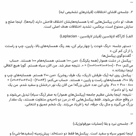
---
۲. جلسه‌ی افشای اختلافات (فیلترهای تشخیص لبه)
هدف: لو دادن پیکسل‌هایی که با همسایه‌هایشان اختلاف فاحش دارند (لبه‌ها). اینجا صلح و
سازش ممنوع است، برعکس، تشدید اختلافات هدف اصلی است.
الف) کارآگاه لاپلاسین (فیلتر لاپلاسین - Laplacian)
· دستور جلسه: «رنگ خودت را چهار برابر کن، بعد رنگ همسایه‌های بالا، پایین، چپ و راستت
را از آن کم کن.»
· گفت‌وگوی پیکسل‌ها:
· پیکسل در دشت هموار (همه یکرنگ): «من ۱۰۰ هستم، همسایه‌هام ۱۰۰ هستند. حساب
می‌کنم: ۴۰۰ - (۱۰۰+۱۰۰+۱۰۰+۱۰۰) = ۰. نتیجه صفر شد. من الان سیاه هستم. گویا هیچ اتفاقی
اینجا نیفتاده.»
· پیکسل روی لبه (یک طرفش تاریک، یک طرف روشن): «من ۲۰۰ هستم. همسایه‌های چپ و
بالا ۲۰۰، همسایه‌های راست و پایین ۰ هستند. حساب می‌کنم: (۴×۲۰۰) - (۲۰۰+۲۰۰+۰+۰) =
۸۰۰ - ۴۰۰ = ۴۰۰. وای این عدد خیلی بزرگه! من الان یک نور درخشان و سفید شدم. من یک
لبه را لو دادم!»
· نتیجه: اینجا بخش عظیم جامعه (پیکسل‌های هموار) به صفر (رنگ سیاه) تبدیل می‌شوند و
در واقع حذف می‌شوند. فقط پیکسل‌هایی که در مرز دو ناحیه‌ی متفاوت هستند، یک مقدار
بزرگ می‌گیرند و مثل یک جرقه، لبه را فریاد می‌زنند. یک شخم عمیق و انتخابی.
---
۳. جلسه‌ی نبرد و بقا (عملیات مورفولوژیک)
اینجا تصویر سیاه و سفید است. پیکسل‌ها فقط دو دسته‌اند: پیش‌زمینه (سفیدها-شیء) و