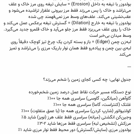
بولدوزر با تیغه به داخل (Erosion) = سایش تیغه روی مرز خاک و علف
می‌تراشد و خاک را پس می‌زند فقط مرز بیرونی علفزار تراشیده می‌شود و
عقب‌نشینی می‌کند. علف‌های وسط مرز نمی‌فهمند چی شده
بولدوزر با تیغه به خارج (Dilation) = گسترش تیغه برعکس عمل می‌کند و
خاک را روی علف می‌ریزد فقط مرز جلو می‌آید و خاک قلمرو جدید می‌گیرد.
وسط میدان بی‌خبر است
لبه‌زن چمن (Edger) = باز و بسته کردن یک چرخ تیز کوچک دقیقاً روی
لبه‌ی بین چمن و پیاده‌رو فقط همان نوار باریک مرزی را می‌تراشد و تمیز
می‌کند
---
جدول نهایی: چه کسی کجای زمین را شخم می‌زند؟
نوع دستگاه مسیر حرکت نقاط عمل درصد زمین شخم‌خورده
گاوآهن (میانگین، گاوسی) سراسری همه جا ۱۰۰٪
غلتک (کنتراست، گاما) سراسری همه جا ۱۰۰٪
کولتیواتور (شارپ کردن) سراسری همه جا (با عمق متفاوت) ۱۰۰٪
وجین‌کن انگشتی (میانه) سراسری فقط علف هرز (نویز) شاید ۵٪
مرزکش (تشخیص لبه) سراسری فقط مرزها شاید ۲-۳٪
بولدوزر مرزی (سایش/گسترش) دور محیط فقط نوار مرزی شاید ۱٪