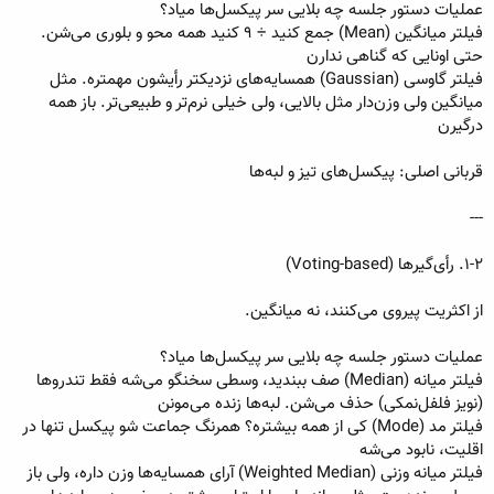
عملیات دستور جلسه چه بلایی سر پیکسل‌ها میاد؟
فیلتر میانگین (Mean) جمع کنید ÷ ۹ کنید همه محو و بلوری می‌شن.
حتی اونایی که گناهی ندارن
فیلتر گاوسی (Gaussian) همسایه‌های نزدیکتر رأیشون مهمتره. مثل
میانگین ولی وزن‌دار مثل بالایی، ولی خیلی نرم‌تر و طبیعی‌تر. باز همه
درگیرن
قربانی اصلی: پیکسل‌های تیز و لبه‌ها
---
۱-۲. رأی‌گیر‌ها (Voting-based)
از اکثریت پیروی می‌کنند، نه میانگین.
عملیات دستور جلسه چه بلایی سر پیکسل‌ها میاد؟
فیلتر میانه (Median) صف ببندید، وسطی سخنگو می‌شه فقط تندروها
(نویز فلفل‌نمکی) حذف می‌شن. لبه‌ها زنده می‌مونن
فیلتر مد (Mode) کی از همه بیشتره؟ همرنگ جماعت شو پیکسل تنها در
اقلیت، نابود می‌شه
فیلتر میانه وزنی (Weighted Median) آرای همسایه‌ها وزن داره، ولی باز