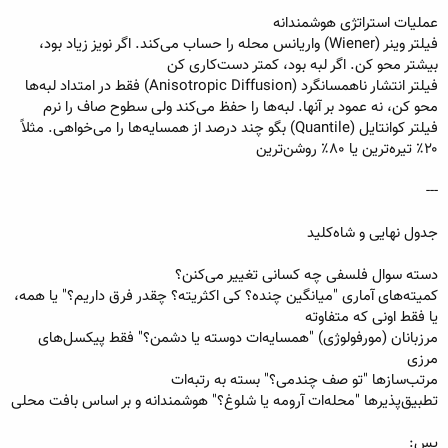
عملیات استراتژی هوشمندانه
فیلتر وینر (Wiener) واریانس محله را حساب می‌کند. اگر نویز زیاد بود،
بیشتر محو کن. اگر لبه بود، کمتر دست‌کاری کن
فیلتر انتشار ناهمسانگرد (Anisotropic Diffusion) فقط در امتداد لبه‌ها
محو کن، نه عمود بر آنها. لبه‌ها را حفظ می‌کند ولی سطوح صاف را نرم
فیلتر کوانتایل (Quantile) بگو چند درصد از همسایه‌ها را می‌خواهی. مثلاً
۲۰٪ تیره‌ترین یا ۸۰٪ روشن‌ترین
---
جدول نهایی و شاه‌کلید
دسته سوال فلسفی چه کسانی تغییر می‌کنن؟
کمیته‌های آماری "میانگین چنده؟ کی اکثریته؟ چقدر فرق داریم؟" یا همه،
یا فقط اونی که متفاوته
مرزبانان (مورفولوژی) "همسایه‌ات دوسته یا دشمن؟" فقط پیکسل‌های
مرزی
مرتب‌سازها "تو صف چندمی؟" بسته به رتبه‌ات
تطبیق‌پذیرها "محله‌ات آرومه یا شلوغ؟" هوشمندانه و بر اساس بافت محلی
پس: