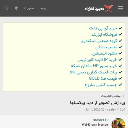
ورود
عضویت
خرید آی پی ثابت
فروشگاه ابزارلند
گروه صنعتی اسکندری
تعمیر صندلی
داتلود انیمیشن
خرید IP ثابت کاور تریدر
خرید سرور HP ماهان شبکه
ربات قیمت گذاری دیجی کالا
قیمت طلا GOLD
چسب کاشی ساروج
مهندسی الکترونیک
پردازش تصویر از دید پیکسلها
ش
ت
Jul 1, 2026
saalek110
ر
ا
و
ر
saalek110
ع
ی
Well-Known Member
ک
خ