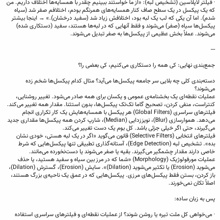
· فیلتر لاپلاسین (تشخیص لبه): «از ما خواستند ببینیم چقدر با همسایه‌ها اختلاف داریم. من
که یک پیکسل در یک سطح صاف کنار همسایه‌های همرنگم بودم، اختلافم صفر شد (سیاه
شدم). اما آن یکی که لب یک لبه بود، اختلافش زیاد شد (سفید درخشان).» → اینجا بیشتر
پیکسل‌ها سیاه (صفر) می‌شوند و فقط آنهایی که در لبه‌ها هستند، سفید (دستکاری شده)
می‌شوند. عملاً بخش عظیمی از پیکسل‌ها به صفر تبدیل می‌شوند.
---
جمع‌بندی نهایی: کی همه را دستکاری می‌کنیم، کی بعضی را؟
دسته‌بندی کلی چه بلایی سر جامعه پیکسل‌ها می‌آید؟ مثال کدام پیکسل‌ها شخم زده
می‌شوند؟
عملیات نقطه‌ای یک بخشنامه‌ی عمومی و یکسان برای همه صادر می‌شود. تغییر روشنایی،
کنتراست، منفی کردن، تصحیح گاما تک‌تک پیکسل‌ها، بدون استثنا. مقدار همه تغییر می‌کند.
فیلترهای سراسری (Global Filters) هر پیکسل با همسایه‌هایش یک کار تکراری انجام
می‌دهد. هموارسازی (Blur)، نویززدایی (Median)، شارپ کردن همه پیکسل‌ها مقداری جدید
می‌گیرند، حتی اگر خیلی جزئی باشد. کل بوم یک دست تغییر می‌کند.
فیلترهای انتخابی (Selective Filters) قانون می‌گوید «اگر در یک لبه هستی، خودی نشان
بده». تشخیص لبه (Edge Detection)، آستانه‌گذاری تطبیقی تنها پیکسل‌هایی که شرط
خاصی دارند مقدار چشمگیر می‌گیرند. بقیه یا صفر می‌شوند یا دست‌نخورده می‌مانند.
عملیات مورفولوژیک (Morphology) «شما که در مرز بین سیاه و سفید هستید، یا حذف
می‌شوید (Erosion) یا تکثیر می‌شوید (Dilation)». سایش (Erosion)، گسترش (Dilation)،
باز کردن، بستن فقط پیکسل‌های مرزی. پیکسل‌هایی که در عمق یک ناحیه‌ی بزرگ هستند،
اصلاً تکان نمی‌خورند.
پس به زبان ساده:
· می‌خواهی کل ملت تیره یا روشن شوند؟ از عملیات نقطه‌ای و فیلترهای سراسری استفاده