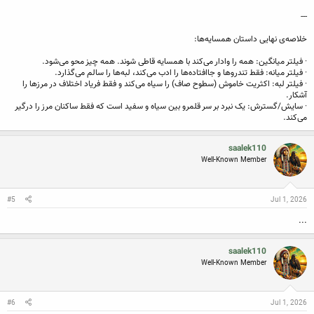
---
خلاصه‌ی نهایی داستان همسایه‌ها:
· فیلتر میانگین: همه را وادار می‌کند با همسایه قاطی شوند. همه چیز محو می‌شود.
· فیلتر میانه: فقط تندروها و جاافتاده‌ها را ادب می‌کند، لبه‌ها را سالم می‌گذارد.
· فیلتر لبه: اکثریت خاموش (سطوح صاف) را سیاه می‌کند و فقط فریاد اختلاف در مرزها را
آشکار.
· سایش/گسترش: یک نبرد بر سر قلمرو بین سیاه و سفید است که فقط ساکنان مرز را درگیر
می‌کند.
saalek110
Well-Known Member
#5
Jul 1, 2026
...
saalek110
Well-Known Member
#6
Jul 1, 2026