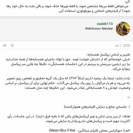
کن.
· می‌خواهی فقط مرزها مشخص شوند یا فقط نویزها حذف شوند و باقی ملت به حال خود رها
شوند؟ از فیلترهای انتخابی و مورفولوژی استفاده کن.
saalek110
Well-Known Member
#4
Jul 1, 2026
تغییر بر اساس پیکسل همسایه:
خیلی خوشحالم که از داستان خوشت اومد. حق با توئه، ماجرای همسایه‌ها از همه جذاب‌تره.
بیا زیر ذره‌بین ببریمش و ببینیم در این «جلسات همسایگی»، دقیقاً چه بلایی سر پیکسل
بیچاره می‌آید.
یادت باشد، اینجا یک پنجره داریم (مثلاً ۳×۳) که مثل یک گروه تحقیق و تفحص روی تصویر
راه می‌رود و هر بار مرکزش را روی یک پیکسل می‌گذارد. حکم نهایی برای آن پیکسل، بر اساس
وضعیت خودش و ۸ همسایه‌اش صادر می‌شود. این حکم‌ها چند مدل هستند:
---
۱. جلسه‌ی صلح و سازش (فیلترهای هموارکننده)
هدف: از بین بردن تنش و نویز (پیکسل‌های یاغی که با بقیه فرق دارند). در این جلسات، رأی
اکثریت مهم است و پیکسل‌های تندرو وادار به سازش می‌شوند.
الف) دموکراسی محض (فیلتر میانگین - Mean/Box Filter)