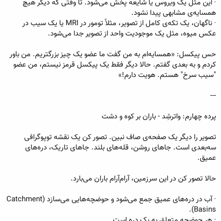
· این مثل یک ویروس یا شایعه پخش می‌شود. تا وقتی که دیگر هیچ
همسایه‌ی مشابهی پیدا نشود.
· ناگهان، یک تکه‌ی کامل از تصویر، مثلاً تومور در MRI یا یک سیب در
عکس میوه، مثل یک موجودیت واحد از تصویر جدا می‌شود.
حس پیکسل: «همسایه‌ام به من گفت ما عضو یک چیز بزرگتریم. من باور
کردم و به بعدی گفتم. حالا دیگر فقط یک پیکسل قرمز نیستم، من عضو
"سیب سرخ" هستم. هویت دارم!»
---
پرده چهارم: واترشِد - باران بر کوه و دشت
تصویر را دیگر یک صفحه‌ی صاف نبین. تصور کن یک نقشه توپوگرافی
سه‌بعدی است. جاهای روشن، قله‌های بلند. جاهای تاریک، دره‌های
عمیق.
حالا تصور کن در این سرزمین، آرام‌آرام باران می‌بارد.
· آب در دره‌های عمیق جمع می‌شود و حوضچه‌هایی می‌سازد (Catchment
Basins).
· هر حوضچه متعلق به یک دره است.