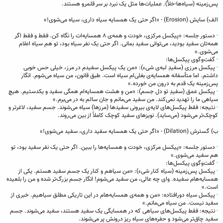
پس‌زمینه (سیاه‌ها-خلأ). عملیات‌ها مثل یک نبرد بر سر قلمرو هستند.
الف) سایش (Erosion) - «اگر حتی یک همسایه سیاه داری، سیاه می‌شوی!»
· دستور جلسه: «پیکسل مرکزی، خودت و همه‌ی ۸ همسایه‌ات را نگاه کن. فقط و فقط اگر
همه‌تان سفید بودید، می‌توانی سفید بمانی. اگر حتی یک نفر سیاه بود، تو هم سیاه اعلام
می‌شوی.»
· گفت‌وگوی پیکسل‌ها:
· پیکسل مرزی (سفیدِ لبه‌ی شیء): «من یک پیکسل سفیدم در مرز، خیلی حس خوبی
داشتم. اما متأسفانه همسایه‌ی بغلی‌ام سیاه است. طبق قانون، من سیاه می‌شوم. انگار
پس‌زمینه یک قدم به درون من خورده.»
· پیکسل عمق (سفیدِ تو دل جسم): «من و هشت همسایه‌ام همگی سفید و یکدستیم. هیچ
سیاهی ما را تهدید نمی‌کند. من سفید می‌مانم و جان سالم به در می‌برم.»
· نتیجه: فقط پیکسل‌های لایه‌ی بیرونی سفیدها (مرزها) سیاه می‌شوند. جسم سفید، لاغرتر و
کوچک‌تر می‌شود (می‌ساید). نویزهای سفید کوچک کاملاً از بین می‌روند.
ب) گسترش (Dilation) - «اگر حتی یک همسایه سفید داری، سفید می‌شوی!»
· دستور جلسه: «پیکسل مرکزی، خودت و همسایه‌ها را ببین. اگر حتی یک نفر سفید بود، تو
هم سفید می‌شوی.»
· گفت‌وگوی پیکسل‌ها:
· پیکسل پس‌زمینه (سیاه کنار شیء): «من سیاهم و کنار یک جسم سفید هستم. یکی از
همسایه‌هام سفیده. وای چه عالی، من سفید می‌شوم! انگار جسم بزرگ‌تر شده و من را بلعیده
است.»
· پیکسل سیاه دورافتاده: «من و همه‌ی همسایه‌هام در این تاریکی مطلق سیاهیم. خبری از
سفید نیست. من سیاه می‌مانم.»
· نتیجه: فقط پیکسل‌های سیاهی که در همسایگی یک سفید هستند، سفید می‌شوند. جسم
سفید چاق‌تر می‌شود و حفره‌های سیاه ریز درونش پر می‌شوند.