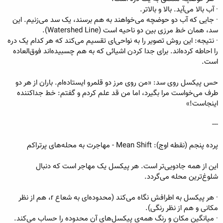
· آب بالا می‌آید. بالا و بالاتر.
· جایی که آب دو حوضچه می‌خواهند به هم برسند، یک سد می‌زنیم. این
سد، همان خط مرزی بین دو ناحیه است (Watershed Line).
· نتیجه: این روش تصویر را به نواحی‌ای تقسیم می‌کند که هر کدام یک دره
را احاطه کرده‌اند. برای جدا کردن اشیائی که به هم چسبیده‌اند فوق‌العاده
است.
حس پیکسل روی سد: «من روی مرز دو قلمرو ایستاده‌ام. باران از هر دو
طرف می‌خواست مرا بگیرد، اما من قد علم کردم و گفتم: خط جداکننده
اینجاست!»
---
پرده پنجم (نقطه اوج): Mean Shift - مهاجرت به محله‌های پرتراکم
این از همه جادویی‌تر است. هر پیکسل یک مهاجر است که دنبال
شلوغ‌ترین محله می‌گردد.
· هر پیکسل به اطرافش نگاه می‌کند (محدوده‌ای به شعاع r، هم از نظر
مکانی و هم از نظر رنگی).
· میانگین مکان و رنگ همه‌ی پیکسل‌های آن محدوده را حساب می‌کند.