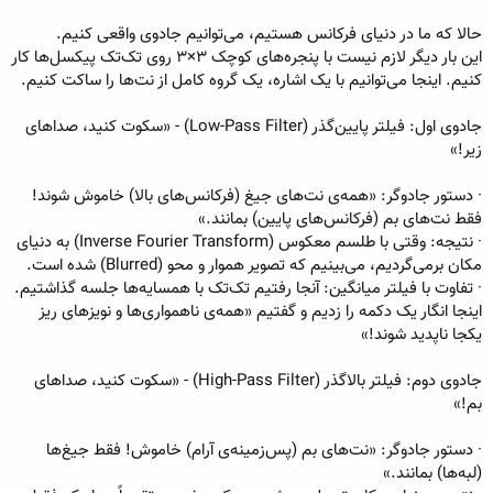
حالا که ما در دنیای فرکانس هستیم، می‌توانیم جادوی واقعی کنیم.
این بار دیگر لازم نیست با پنجره‌های کوچک ۳×۳ روی تک‌تک پیکسل‌ها کار
کنیم. اینجا می‌توانیم با یک اشاره، یک گروه کامل از نت‌ها را ساکت کنیم.
جادوی اول: فیلتر پایین‌گذر (Low-Pass Filter) - «سکوت کنید، صداهای
زیر!»
· دستور جادوگر: «همه‌ی نت‌های جیغ (فرکانس‌های بالا) خاموش شوند!
فقط نت‌های بم (فرکانس‌های پایین) بمانند.»
· نتیجه: وقتی با طلسم معکوس (Inverse Fourier Transform) به دنیای
مکان برمی‌گردیم، می‌بینیم که تصویر هموار و محو (Blurred) شده است.
· تفاوت با فیلتر میانگین: آنجا رفتیم تک‌تک با همسایه‌ها جلسه گذاشتیم.
اینجا انگار یک دکمه را زدیم و گفتیم «همه‌ی ناهمواری‌ها و نویزهای ریز
یکجا ناپدید شوند!»
جادوی دوم: فیلتر بالاگذر (High-Pass Filter) - «سکوت کنید، صداهای
بم!»
· دستور جادوگر: «نت‌های بم (پس‌زمینه‌ی آرام) خاموش! فقط جیغ‌ها
(لبه‌ها) بمانند.»