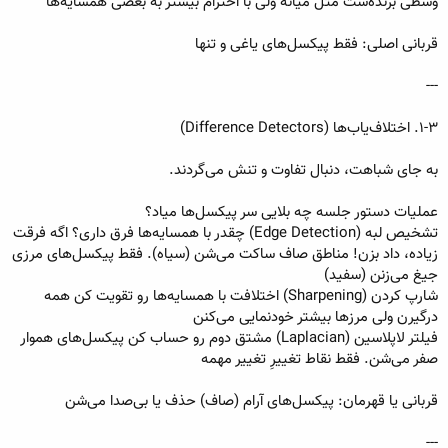
وسطی برنده‌ست مثل میانه ولی با احترام بیشتر به بعضی همسایه‌ها
قربانی اصلی: فقط پیکسل‌های یاغی و تنها
---
۱-۳. اختلاف‌یاب‌ها (Difference Detectors)
به جای شباهت، دنبال تفاوت و تنش می‌گردند.
عملیات دستور جلسه چه بلایی سر پیکسل‌ها میاد؟
تشخیص لبه (Edge Detection) چقدر با همسایه‌ها فرق داری؟ اگه فرقت
زیاده، داد بزن! مناطق صاف ساکت می‌شن (سیاه). فقط پیکسل‌های مرزی
جیغ می‌زنن (سفید)
شارپ کردن (Sharpening) اختلافت با همسایه‌ها رو تقویت کن همه
درگیرن ولی مرزها بیشتر خودنمایی می‌کنن
فیلتر لاپلاسین (Laplacian) مشتق دوم رو حساب کن پیکسل‌های هموار
صفر می‌شن. فقط نقاط تغییرِ تغییر مهمه
قربانی یا قهرمان: پیکسل‌های آرام (صاف) حذف یا بی‌صدا می‌شن
---