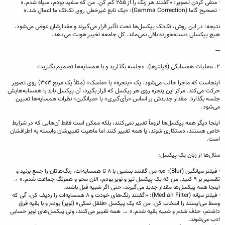
· منفی کردن تصویر: «گفتند هر رنگ را از ۲۵۵ کم کن. من که سفید بودم، سیاه شدم.»
· تصحیح گاما (Gamma Correction): «یک تابع غیرخطی روی تک‌تک ما اعمال شد.»
نتیجه: در این روش، تک‌تک پیکسل‌ها تحت تأثیر قرار می‌گیرند و مقدارشان عوض می‌شود.
هیچ پیکسلی دست‌نخورده باقی نمی‌ماند. کل جامعه تغییر هویت می‌دهد.
---
۲. عملیات همسایگی (فیلترها): «جلسه بگذارید و با همسایه‌ها تصمیم بگیرید»
اینجاست که ماجرا جالب می‌شود. یک «پنجره» یا «ماسک» (مثلاً یک مربع ۳x۳) روی تصویر
حرکت می‌کند. مرکز این پنجره روی هر پیکسل که قرار بگیرد، آن پیکسل باید با همسایه‌هایش
جلسه بگذارد. مقدار جدیدش بر اساس «رأی‌گیری» یا «میانگین» نظرات همسایه‌ها تعیین
می‌شود.
اینجا دیگر همه پیکسل‌ها لزوماً تغییر نمی‌کنند، بلکه ممکن است فقط آن‌هایی که در شرایط
خاص هستند، دستکاری شوند، یا همه تغییر کنند اما ماهیت تغییرشان وابسته به اطرافشان
است.
مثال‌ها از زبان یک پیکسل:
· فیلتر میانگین (Blur): «به من گفتند بنشین با ۸ تا همسایه‌ات، رنگ‌هاتان را جمع بزنید و
تقسیم بر ۹ کنید. من که یک پیکسل تیز و نویز بودم، الان محو و همرنگ جماعت شدم.» →
اینجا همه پیکسل‌ها مقدار جدید می‌گیرند، حتی اگر شبیه قبل باشند.
· فیلتر میانه (Median Filter): «گفتند رنگ‌های خودت و ۸ همسایه‌ات را ردیف کن، آنی که
وسط می‌ایستد را انتخاب کن. من که یک پیکسل «فلفل نمکی» (نویز) بودم و با بقیه فرق
داشتم، حذف شدم و شبیه بقیه شدم.» → همه تغییر می‌کنند، ولی پیکسل‌های نویز حسابی
ادب می‌شوند.