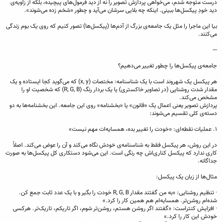
درست متوجه شدم، می‌خواهی پردازش تصویر را نه از دید فرمول‌های پیچیده، بلکه از زاویه‌ی
دید خودِ پیکسل‌ها ببینی. اینکه چه بلایی سرشان می‌آید و چطور «شخم زده می‌شوند».
بیا این ماجرا را مثل یک جامعه‌ی بزرگ از آدم‌ها (پیکسل‌ها) تصور کنیم که روی یک بوم زندگی
می‌کنند.
---
جامعه‌ی پیکسل‌ها را چطور تغییر می‌دهیم؟
هر پیکسل یک شهروند است با یک شناسنامه: مختصات (x, y) که می‌گوید کجا ایستاده و یک
مقدار شدت روشنایی (در تصاویر خاکستری) یا یک بردار رنگ (R, G, B) که شخصیت او را
مشخص می‌کند.
پردازش تصویر یعنی اعمال یک «قانون» یا «بخشنامه» روی این جامعه. این بخشنامه‌ها به دو
دسته‌ی کلی تقسیم می‌شوند:
۱. عملیات نقطه‌ای: «خودت را تغییر بده، همسایه‌ات مهم نیست»
در این روش، هر پیکسل فقط به شناسنامه‌ی خودش نگاه می‌کند و آن را عوض می‌کند. اصلاً
کاری ندارد که پیکسل کناری‌اش چه رنگی است. این می‌شود دستکاری کل پیکسل‌ها به صورت
جداگانه.
مثال‌ها از زبان یک پیکسل:
· تنظیم روشنایی: «به من گفتند مقدار R, G, B خودت را بگیر و با یک عدد ثابت جمع کن.
شده‌ام روشن‌تر. همسایه‌ام هم همین کار را کرد.»
· افزایش کنتراست: «گفتند اگر روشن هستم، روشن‌تر شوم، اگر تاریکم، تاریک‌تر. هرکسی
خودش این کار را کرد.»