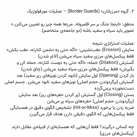
۲. گروه «مرزبانان» (Border Guards) – عملیات مورفولوژیک
منطق: «اینجا جنگ بر سر قلمروئه. مرزها همه چیز رو تعیین می‌کنن.»
تصویر باید سیاه و سفید باشه (دو جامعه‌ی متخاصم).
عملیات استراتژی نتیجه
سایش (Erosion) عقب‌نشینی: «اگه حتی یه دشمن کنارته، عقب بکش»
فقط پیکسل‌های مرزی سفید سیاه می‌شن (لاغر شدن)
گسترش (Dilation) حمله: «اگه حتی یه دوست کنارته، حمله کن و
بگیرش» فقط پیکسل‌های مرزی سیاه سفید می‌شن (چاق شدن)
باز کردن (Opening) اول سایش (نابود کردن نویزهای ریز سفید) بعد
گسترش (برگردوندن حجم اصلی) نویزهای سفید نابود می‌شن. جسم اصلی
دست‌نخورده برمی‌گرده
بستن (Closing) اول گسترش (پر کردن حفره‌های ریز) بعد سایش
(برگردوندن حجم اصلی) حفره‌های سیاه پر می‌شن
ضربه زدن یا برخورد (Hit-or-Miss) تشخیص الگوی دقیق در همسایگی
فقط پیکسل‌هایی که الگوی دقیقی دارن هدف قرار می‌گیرن
چه کسانی درگیرند؟ فقط آن‌هایی که همسایه‌ای از قبیله‌ی مقابل دارند
(پیکسل‌های مرزی)