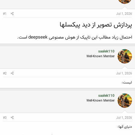
ن
ش
ن
ر
د
و
#1
Jul 1, 2026
ه
ع
م
پردازش تصویر از دید پیکسلها
و
ض
و
احتمال زیاد مطالب این تاپیک از هوش مصنوعی deepseek است.
ع
saalek110
Well-Known Member
#2
Jul 1, 2026
لیست:
saalek110
Well-Known Member
#3
Jul 1, 2026
دنیای آنها: