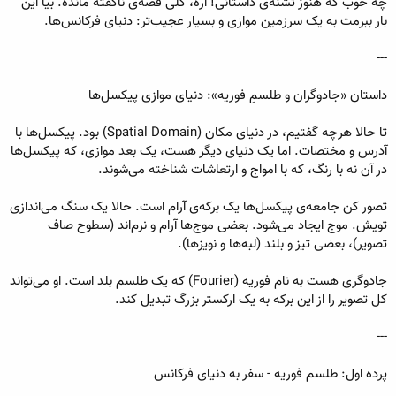
چه خوب که هنوز تشنه‌ی داستانی! آره، کلی قصه‌ی ناگفته مانده. بیا این
بار ببرمت به یک سرزمین موازی و بسیار عجیب‌تر: دنیای فرکانس‌ها.
---
داستان «جادوگران و طلسمِ فوریه»: دنیای موازی پیکسل‌ها
تا حالا هرچه گفتیم، در دنیای مکان (Spatial Domain) بود. پیکسل‌ها با
آدرس و مختصات. اما یک دنیای دیگر هست، یک بعد موازی، که پیکسل‌ها
در آن نه با رنگ، که با امواج و ارتعاشات شناخته می‌شوند.
تصور کن جامعه‌ی پیکسل‌ها یک برکه‌ی آرام است. حالا یک سنگ می‌اندازی
تویش. موج ایجاد می‌شود. بعضی موج‌ها آرام و نرم‌اند (سطوح صاف
تصویر)، بعضی تیز و بلند (لبه‌ها و نویزها).
جادوگری هست به نام فوریه (Fourier) که یک طلسم بلد است. او می‌تواند
کل تصویر را از این برکه به یک ارکستر بزرگ تبدیل کند.
---
پرده اول: طلسم فوریه - سفر به دنیای فرکانس