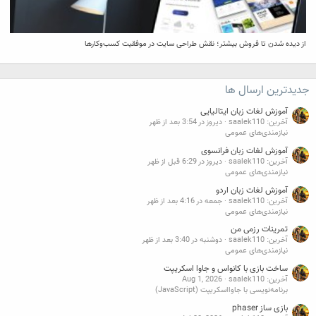
از دیده شدن تا فروش بیشتر؛ نقش طراحی سایت در موفقیت کسب‌وکارها
جدیدترین ارسال ها
آموزش لغات زبان ایتالیایی
آخرین: saalek110
دیروز در 3:54 بعد از ظهر
نیازمندی‌های عمومی
آموزش لغات زبان فرانسوی
آخرین: saalek110
دیروز در 6:29 قبل از ظهر
نیازمندی‌های عمومی
آموزش لغات زبان اردو
آخرین: saalek110
جمعه در 4:16 بعد از ظهر
نیازمندی‌های عمومی
تمرینات رزمی من
آخرین: saalek110
دوشنبه در 3:40 بعد از ظهر
نیازمندی‌های عمومی
ساخت بازی با کانواس و جاوا اسکریپت
آخرین: saalek110
Aug 1, 2026
برنامه‌نویسی با جاوااسکریپت (JavaScript)
بازی ساز phaser