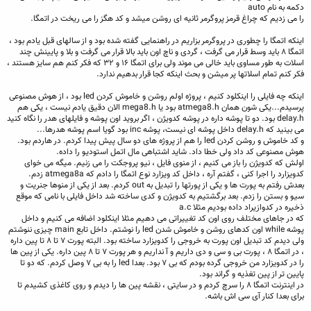
دکمه به نام auto
را می زدیم که چراغ قرمز پروگرمر ثانیه ای روشن میشد و کد هگز را می ریخت در اتمگا.
اینکه اتمگا را چطوری در پروگرمر بزاریم در راهنمایی گفته شده بود و از سالهای قبل یادم بود ،
اتمگا ۸ باید وسط قرار می گرفت ، گردی و ناچ اون باید بالا قرار می گرفت و بلا و پایینش چند
اسلات به طور مساوی باید خالی می موند ولی برای اتمگا ۱۶ و ۳۲ که فکر کنم هم سایز هستند ،
فکر کنم تمام اسلاتها پر میشن و بحث اینکه کجا قرار بدهیم ندارد.
اینکه چه فایلی را اینکلود کنیم ، پروژه اولم روشن و خاموش کردن led بود ، از هوش مصنوعی
پرسیدم...یکی شون همان atmega8.h بود یا mega8.h الان دقیق یادم نیست ، یکی هم
delay.h بود. دو تا پوشه داره در پوشه کدویژن ، اگر بروید اون پوشه و فایلهای هدر را نگاه کنید
می بینید که delay.h داخل پوشه ای نیست، پوشه inc بود گویا اسم پوشه هدرها...
و کد خاموش و روشن کردن led را هم از پروژه های دو سال پیش پیدا کردم. در هاردم بود.
هوش مصنوعی کد داد ولی خطا داد. شاید اشتباهی مال اتمل استودیو را داده.
اولش که کدویژن را باز می کنیم ، از منوی فایل ، نیو پروجکت را می زنیم. میگه می خوای
کدویزارد را اجرا کنی ، گفتم آره ، داخل کد ویزارد نوع اتمگا را دادم که atmega8a زدم.
بعدش رفتم به پورت ها و یکی از پورتها را تبدیل به out کردم. بعد از یکی از منوها جنریت و
سیو و بستن را زدم. بعد برگشتیم به کدویژن و کدی ساخته شد داخل فایلی با نامی که موقع
ذخیره در کدوازیراد داده بودیم مثلا a.c
که در جاهای مختلف روی اون کد تغییراتی می دهیم مثلا اینکلود اضافه می کنیم و داخل
پوشه while اون کدهای روشن و خاموش شدن led را نوشتم. داخل تابع main چیزی ننوشتم
ولی دیدم کد تبدیل اون پورت به خروجی را کدویزارد ساخته بود. البته پورت ۷ تا ۸ تا پین داره
، در اتمگا ۸ ، پورت بی و سی و دی داریم و آ نداریم و هر پورت ۷ تا ۸ پین داره. یکی از پین ها
را در کدویزارد من خروجی گرده بودم که بی ۷ بود. بعدا led را به بی ۷ وصل کردم. که دو تا
پایین تر از پین تغذیه و گراند بود.
در اینترنت اتمگا ۸ را سرچ کردم و در سایتی ، نقشه پین ها را دیدم و روی کاغذی کشیدم تا
برای بعدا کنار آی سی اش باشه.