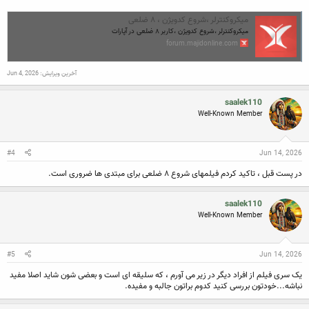
میکروکنترلر ،شروع کدویژن ، ۸ ضلعی
میکروکنترلر ،شروع کدویژن ،کاربر ۸ ضلعی در آپارات
forum.majidonline.com
آخرین ویرایش:
Jun 4, 2026
saalek110
Well-Known Member
#4
Jun 14, 2026
در پست قبل ، تاکید کردم فیلمهای شروع ۸ ضلعی برای مبتدی ها ضروری است.
saalek110
Well-Known Member
#5
Jun 14, 2026
یک سری فیلم از افراد دیگر در زیر می آورم ، که سلیقه ای است و بعضی شون شاید اصلا مفید
نباشه...خودتون بررسی کنید کدوم براتون جالبه و مفیده.