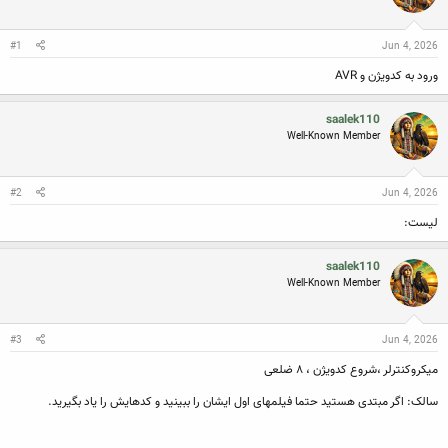
ن
ش
ن
ر
د
و
#1
Jun 4, 2026
ه
ع
م
ورود به کدویژن و AVR
و
ض
و
saalek110
ع
Well-Known Member
#2
Jun 4, 2026
لیست:
saalek110
Well-Known Member
#3
Jun 4, 2026
میکروکنترلر ،شروع کدویژن ، ۸ ضلعی
سالک: اگر مبتدی هستید حتما فیلمهای اول ایشان را ببینید و کدهایش را یاد بگیرید.