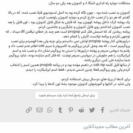
مشکلات دوباره راه اندازی اتمگا ۸ و کدویژن بعد یکی دو سال:
کدویژن بد نصب شده بود ، چون نگاه کرده بود به اتمل استودیوی قبلا نصب شده. که در بالا
گفتم که هر دو را از نصب خارج کردم و دوباره کدویژن راونصب کردم.
یک پوشه کرک داخل پوشه کوویژن بود که فایلی به شکل فایل کدویژن بود ، اون فایل را بعد
نصب کدویژن انداختم روی فایل کدویژن و جایگزین و جانشین کردم.
برنامه ریختن کد که اسمش فکر کنم progisp است هم چند بار خطای نیافتن dll میداد ، که
توجهی نکردم و برنامه توانست کارش را انجام دهد.
درایورهای کنار پوشه progisp اولش نمی دانستم برای چیه ولی بعدا فهمیدم برای نصب
پروگرمرم است ، که بعد وصل کردن پروگرمر به کامپیوتر با سیم usb اعلام عدم نصب داد و
رفتم به دیواس منیجر و پوشه درایورها را دستی به پروگرمر نشان داد و نصب شد و اسم
ایرانیکارت را هم جلویش در دیوایس منیجر نوشت. که فکر کنم سازنده بوده. شاید پروگرمر
شما سازنده اش کس دیگری باشه.
از سالها قبل کلمه usb isp در ذهنم مونده بود و در برنامه progisb همین اسم را انتخاب
کردم ولی روی پروگرمر فعلا چنین اسمی ندیدم ، فقط اسم ایرانیکارت را دیدم.
برای کدها از پرژه های دو سال پیش استفاده کردم،
ولی شاید در کتابها و آموزشهای کدویژن موجود بشه اون کدها را پیدا کرد.
برای ارسال پاسخ شما باید وارد سیستم شوید.
فیسبوک
تویتر
Reddit
Pinterest
Tumblr
WhatsApp
ایمیل
لینک
اشتراک گذاری:
آخرین مطالب مجیدآنلاین