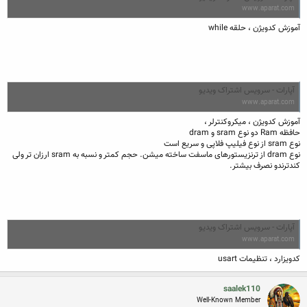
www.aparat.com
آموزش کدویژن ، حلقه while
آپارات - سرویس اشتراک ویدیو
www.aparat.com
آموزش کدویژن ، میکروکنترلر ،
حافظه Ram دو نوع sram و dram
نوع sram از نوع فیلیپ فلاپی و سریع است
نوع dram از ترنزیستورهای ماسفت ساخته میشن. حجم کمتر و نسبه به sram ارزان تر ولی
کندترندو نصرف بیشتر.
آپارات - سرویس اشتراک ویدیو
www.aparat.com
کدویزارد ، تنظیمات usart
saalek110
Well-Known Member