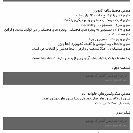
معرفی محیط برنامه کدویژن
منوی فایل را توضیح داد، مثلا برای چاپ
منوی ادیت ، بوکمارک ها و چیزای دیگری را گفت
منوی سرچ ، جستجو ، ...و replace
منوی view ، دسترسی به پنجره های مختلف...پنجره های مختلف را می توانید ببندید و از این
منو بعدا باز کنید.
منوی پروجکت ، کامپایل و بیلد.
منوی tools ، برد آموزشی را گفت. کدویزارد. lcd ویژن.
منوی ستینگ ، ...مثلا قسمت پروگرمر ، اینجا مدلش را انتخاب می کنید.
بعد منوها ، رفت به تولبارها...آیکونهایی از بعضی منوها در تولبارها هست.
قسمت دوم ،
آپارات - سرویس اشتراک ویدیو
www.aparat.com
معرفی میکروکنترلرهای خانواده avr
سری at90s سری های قبلی بود ولی بعدا سری های بهتری اومد.
به معرفی امکانات پرداخت.
فیلم سوم ،
آپارات - سرویس اشتراک ویدیو
www.aparat.com