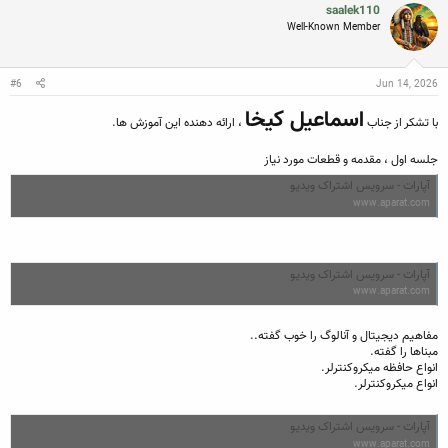
saalek110
Well-Known Member
#6
Jun 14, 2026
اسماعیل کیخا
با تشکر از جناب
، ارائه دهنده این آموزش ها.
جلسه اول ، مقدمه و قطعات مورد نیاز
آپارات - سرویس اشتراک ویدیو
www.aparat.com
آپارات - سرویس اشتراک ویدیو
www.aparat.com
مفاهیم دیجیتال و آنالوگ را خوب گفته..
مبناها را گفته.
انواع حافظه میکروکنترلر.
انواع میکروکنترلر.
آپارات - سرویس اشتراک ویدیو
www.aparat.com