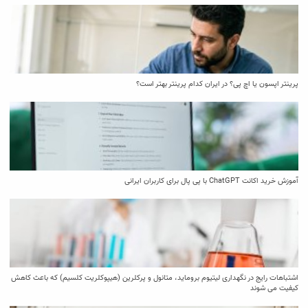
پرینتر اپسون یا اچ پی؟ در ایران کدام پرینتر بهتر است؟
آموزش خرید اکانت ChatGPT با پی پال برای کاربران ایرانی
اشتباهات رایج در نگهداری لیتیوم بروماید، متانول و پرکلرین (هیپوکلریت کلسیم) که باعث کاهش
کیفیت می‌ شوند