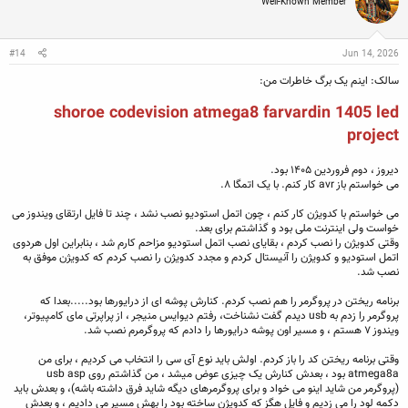
Well-Known Member
#14
Jun 14, 2026
سالک: اینم یک برگ خاطرات من:
shoroe codevision atmega8 farvardin 1405 led
project
دیروز ، دوم فروردین ۱۴۰۵ بود.
می خواستم باز avr کار کنم. با یک اتمگا ۸.
می خواستم با کدویژن کار کنم ، چون اتمل استودیو نصب نشد ، چند تا فایل ارتقای ویندوز می
خواست ولی اینترنت ملی بود و گذاشتم برای بعد.
وقتی کدویژن را نصب کردم ، بقایای نصب اتمل استودیو مزاحم کارم شد ، بنابراین اول هردوی
اتمل استودیو و کدویژن را آنیستال کردم و مجدد کدویژن را نصب کردم که کدویژن موفق به
نصب شد.
برنامه ریختن در پروگرمر را هم نصب کردم. کنارش پوشه ای از درایورها بود.....بعدا که
پروگرمر را زدم به usb دیدم گفت نشناخت، رفتم دیوایس منیجر ، از پراپرتی مای کامپیوتر،
ویندوز ۷ هستم ، و مسیر اون پوشه درایورها را دادم که پروگرمرم نصب شد.
وقتی برنامه ریختن کد را باز کردم. اولش باید نوع آی سی را انتخاب می کردیم ، برای من
atmega8a بود ، بعدش کنارش یک چیزی عوض میشد ، من گذاشتم روی usb asp
(پروگرمر من شاید اینو می خواد و برای پروگرمرهای دیگه شاید فرق داشته باشه)، و بعدش باید
دکمه لود را می زدیم و فایل هگز که کدویژن ساخته بود را بهش مسیر می دادیم ، و بعدش