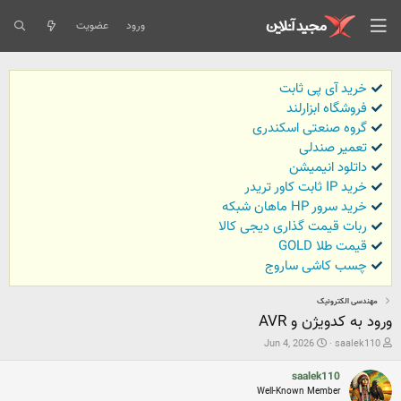
ورود
عضویت
خرید آی پی ثابت
فروشگاه ابزارلند
گروه صنعتی اسکندری
تعمیر صندلی
داتلود انیمیشن
خرید IP ثابت کاور تریدر
خرید سرور HP ماهان شبکه
ربات قیمت گذاری دیجی کالا
قیمت طلا GOLD
چسب کاشی ساروج
مهندسی الکترونیک
ورود به کدویژن و AVR
ش
ت
Jun 4, 2026
saalek110
ر
ا
و
ر
saalek110
ع
ی
Well-Known Member
ک
خ