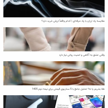
مقایسه پاد ارزان با پاد حرفه‌ای | کدام واقعاً ارزش خرید دارد؟
وقتی عشق به آگاهی و امنیت روانی نیاز دارد
طلا بخریم یا نه؟ تحلیل جامع با 5 سناریوی قیمتی برای نیمه دوم 1405