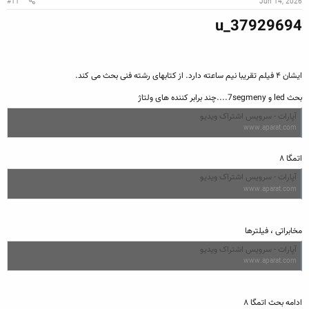
#11
Jun 14, 2026
u_37929694
ایشان ۴ فیلم تقریبا نیم ساعته دارد. از کتابهای رشته فنی بحث می کند.
بحث led و 7segmeny....چند برابر کننده های ولتاژ
آپارات - سرویس اشتراک ویدیو
www.aparat.com
اتمگا ۸
آپارات - سرویس اشتراک ویدیو
www.aparat.com
مخابراتی ، فیلترها
آپارات - سرویس اشتراک ویدیو
www.aparat.com
ادامه بحث اتمگا ۸