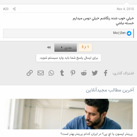
n
s
:
#20
Nov 4, 2010
خيلي خوب شده رنگاشم خيلي دوس ميدارم
خسته نباشي
R
Mo(-)3en
e
a
c
آخر
1 از 3
بعدی
t
i
برای ارسال پاسخ شما باید وارد سیستم شوید.
o
n
s
:
فیسبوک
تویتر
Reddit
Pinterest
Tumblr
WhatsApp
ایمیل
لینک
اشتراک گذاری:
آخرین مطالب مجیدآنلاین
پرینتر اپسون یا اچ پی؟ در ایران کدام پرینتر بهتر است؟