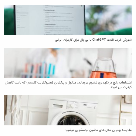
آموزش خرید اکانت ChatGPT با پی پال برای کاربران ایرانی
اشتباهات رایج در نگهداری لیتیوم بروماید، متانول و پرکلرین (هیپوکلریت کلسیم) که باعث کاهش
کیفیت می‌ شوند
مقایسه بهترین مدل ‌های ماشین لباسشویی توشیبا