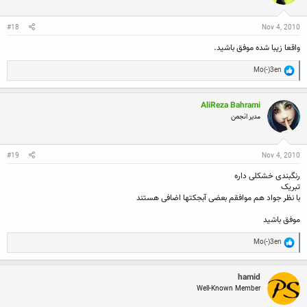
n
s
:
#18
Nov 4, 2010
واقعا زیبا شده موفق باشید.
R
Mo(-)3en
e
a
c
AliReza Bahrami
t
i
مدیر انجمن
o
n
s
:
#19
Nov 4, 2010
رنگبندی خشکلی داره
تبریک
با نظر جواد هم موافقم بعضی آبجکتها اضافی هستند
موفق باشید
R
Mo(-)3en
e
a
c
hamid
t
Well-Known Member
i
o