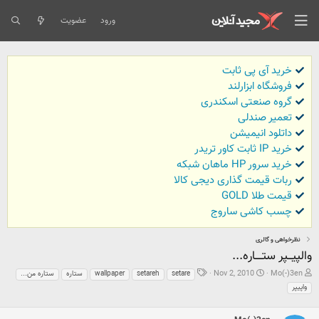
ورود
عضویت
خرید آی پی ثابت
فروشگاه ابزارلند
گروه صنعتی اسکندری
تعمیر صندلی
داتلود انیمیشن
خرید IP ثابت کاور تریدر
خرید سرور HP ماهان شبکه
ربات قیمت گذاری دیجی کالا
قیمت طلا GOLD
چسب کاشی ساروج
نظرخواهی و گالری
والپيـــپر ستـــــاره...
ش
ت
ب
Nov 2, 2010
Mo(-)3en
setare
setareh
wallpaper
ستاره
ستاره من...
ر
ا
ر
واپيپر
و
ر
چ
ع
ی
س
ک
خ
ب