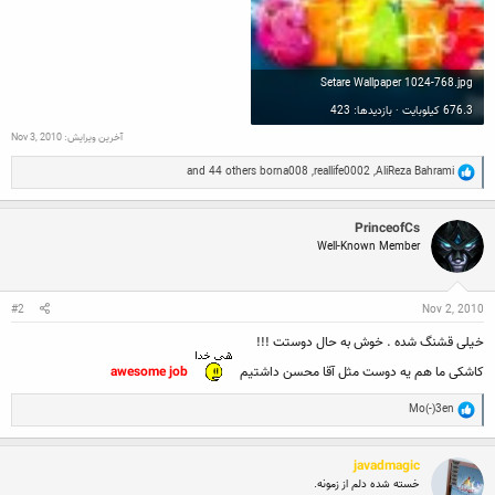
Setare Wallpaper 1024-768.jpg
676.3 کیلوبایت · بازدیدها: 423
آخرین ویرایش:
Nov 3, 2010
R
and 44 others
borna008
,
reallife0002
,
AliReza Bahrami
e
a
c
PrinceofCs
t
Well-Known Member
i
o
n
s
:
#2
Nov 2, 2010
خیلی قشنگ شده . خوش به حال دوستت !!!
کاشکی ما هم یه دوست مثل آقا محسن داشتیم
awesome job
R
Mo(-)3en
e
a
c
javadmagic
t
i
خسته شده دلم از زمونه.