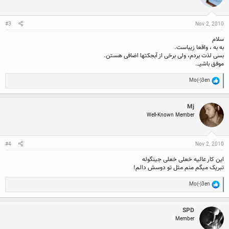
o
n
s
:
#3
Nov 2, 2010
سلام
به به ، واقعا زیباست.
بسی لذت بردم، ولی برخی از آبجکتها اضافی هستن.
موفق باشیــ.
R
Mo(-)3en
e
a
c
Mj
t
Well-Known Member
i
o
n
s
:
#4
Nov 2, 2010
این کار عالیه خعلی خعلی جینگوله
تبریک میگم منم مثل تو دوسش دالم!
R
Mo(-)3en
e
a
c
SPD
t
Member
i
o