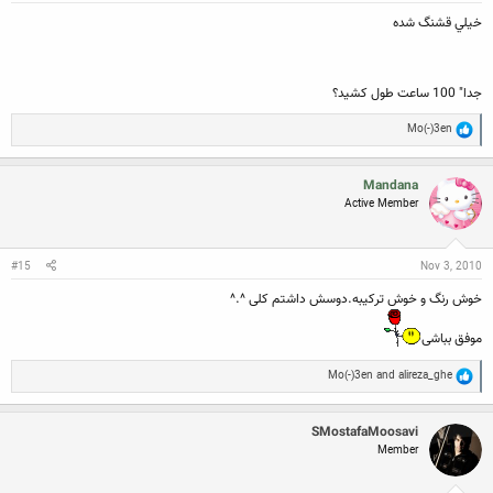
خيلي قشنگ شده
جدا" 100 ساعت طول كشيد؟
R
Mo(-)3en
e
a
c
Mandana
t
Active Member
i
o
n
s
:
#15
Nov 3, 2010
خوش رنگ و خوش ترکیبه.دوسش داشتم کلی ^.^
موفق بباشی
R
Mo(-)3en
and
alireza_ghe
e
a
c
SMostafaMoosavi
t
Member
i
o
n