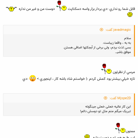
قابل شما رو نداري :دي بردار بزار واسه دسكتاپت
دوست من و غير من نداره
javadmagic گفت:
سلام
به به ، واقعا زیباست.
بسی لذت بردم، ولی برخی از آبجکتها اضافی هستن.
موفق باشیــ.
مرسي از نظرتون
تازه خيلي بيشتر بود كمش كردم :| خواستم شاد باشه كار ، اينجوري >
:دي
Mjspe2D گفت:
این کار عالیه خعلی خعلی جینگوله
تبریک میگم منم مثل تو دوسش دالم!
ممنون
اين طرح هم تورو دوست داره