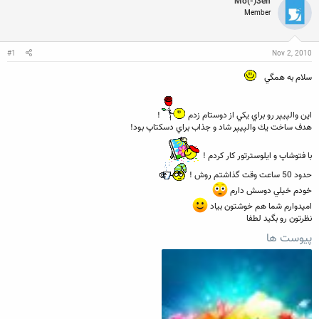
Mo(-)3en
ن
ش
ه
Member
ن
ر
ا
د
و
ه
ع
م
#1
Nov 2, 2010
و
ض
سلام به همگي
و
ع
اين والپيپر رو براي يكي از دوستام زدم
!
هدف ساخت يك والپيپر شاد و جذاب براي دسكتاپ بود!
با فتوشاپ و ايلوسترتور كار كردم !
حدود 50 ساعت وقت گذاشتم روش !
خودم خيلي دوسش دارم
اميدوارم شما هم خوشتون بياد
نظرتون رو بگيد لطفا
پیوست ها