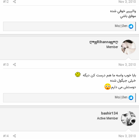
:
#12
Nov 3, 2010
والپيپر خوفي شده
موفق باشي
R
Mo(-)3en
e
a
c
ღ♥ஜRihannaஜ♥ღ
t
Member
i
o
n
s
:
#13
Nov 3, 2010
بابا خوب واسه ما هم درست کن دیگه
خیلی جیگول شده
دوستش می دارم
R
Mo(-)3en
e
a
c
bashir134
t
Active Member
i
o
n
s
:
#14
Nov 3, 2010