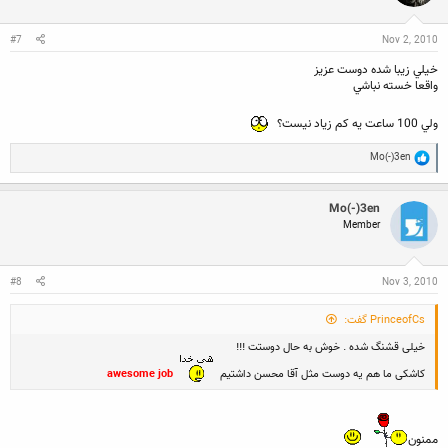
n
s
:
#7
Nov 2, 2010
خيلي زيبا شده دوست عزيز
واقعا خسته نباشي
ولي 100 ساعت يه كم زياد نيست؟
R
Mo(-)3en
e
a
c
Mo(-)3en
t
Member
i
o
n
s
:
#8
Nov 3, 2010
PrinceofCs گفت:
خیلی قشنگ شده . خوش به حال دوستت !!!
کاشکی ما هم یه دوست مثل آقا محسن داشتیم
awesome job
ممنون