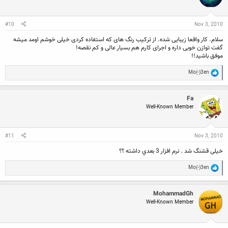
o
n
s
:
#10
Nov 3, 2010
سلام. کار واقعا زیبایی شده. از ترکیب رنگ های که استفاده کردی خیلی خوشم اومد میشه
گفت توازن خوبی داره و اجرای کارم هم بسیار عالی و کم نقصه!
موفق باشید!!
R
Mo(-)3en
e
a
c
Fa
t
Well-Known Member
i
o
n
s
:
#11
Nov 3, 2010
خیلی قشنگ شد . نرم افزار 3 بعدي داشته ؟؟
R
Mo(-)3en
e
a
c
MohammadGh
t
Well-Known Member
i
o
n
s