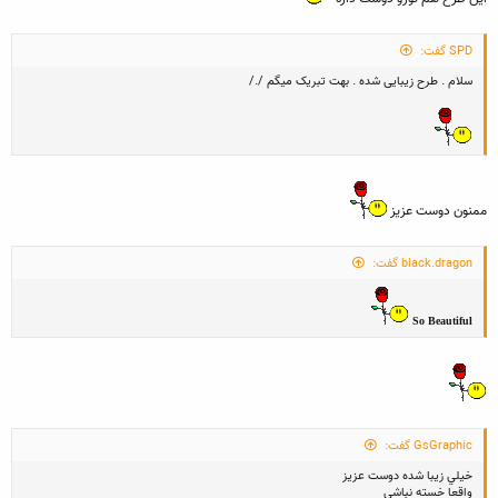
SPD گفت:
سلام . طرح زیبایی شده . بهت تبریک میگم /./
ممنون دوست عزيز
black.dragon گفت:
So Beautiful
GsGraphic گفت:
خيلي زيبا شده دوست عزيز
واقعا خسته نباشي