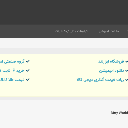
مقالات آموزشی
تبلیغات متنی / بک لینک
فروشگاه ابزارلند
گروه صنعتی اس
داتلود انیمیشن
خرید IP ثابت کاور تریدر
ربات قیمت گذاری دیجی کالا
قیمت طلا GOLD
Dirty World