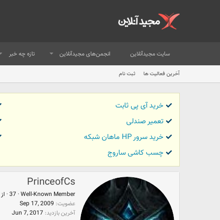
سایت مجیدآنلاین
انجمن‌های مجیدآنلاین
تازه چه خبر
آخرین فعالیت ها
ثبت نام
خرید آی پی ثابت
تعمیر صندلی
خرید سرور HP ماهان شبکه
چسب کاشی ساروج
PrinceofCs
Well-Known Member
·
37
·
از
عضویت
Sep 17, 2009
آخرین بازدید
Jun 7, 2017