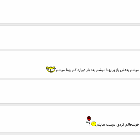
یشم بعدش باز پر پهنا میشم بعد باز دوباره کم پهنا میشم
خوشحالم کردی دوست هاینم