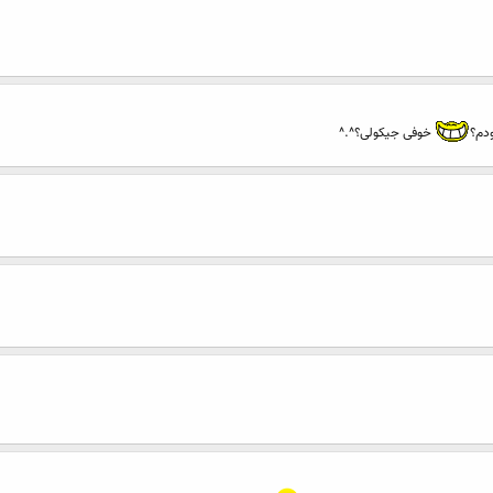
ودم؟
خوفی جیکولی؟^.^