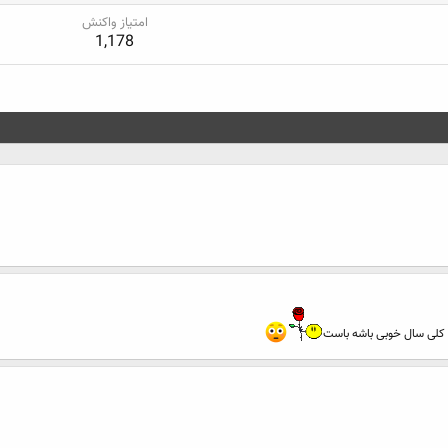
امتیاز واکنش
1,178
ک کلی سال خوبی باشه باست