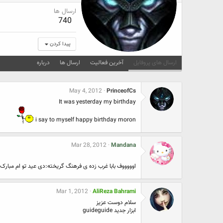
ارسال ها
740
پیدا کردن
ارسال های پروفایل
آخرین فعالیت
ارسال ها
درباره
May 4, 2012
PrinceofCs
It was yesterday my birthday
i say to myself happy birthday moron
Mar 28, 2012
Mandana
اوووووف بابا غرب زده ی فرهنگ گریخته:دی عید تو ام مبار
Mar 1, 2012
AliReza Bahrami
سلام دوست عزيز
ابزار جديد guideguide