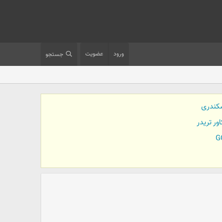
ورود
عضویت
جستجو
کندری