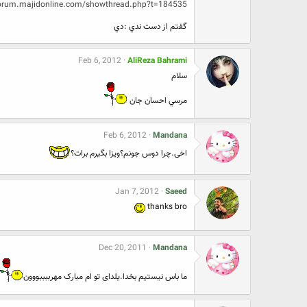
orum.majidonline.com/showthread.php?t=184535
گفتم از دست ندي :دي
Feb 6, 2012
AliReza Bahrami
سلام
مرسي احسان جان
Feb 6, 2012
Mandana
اخی.چرا دوس جونم؟ویزا بگیرم برات؟
Jan 7, 2012
Saeed
thanks bro
Dec 20, 2011
Mandana
ما باس نیستیم بخدا.یلدای تو ام مبارک مهرببببووون