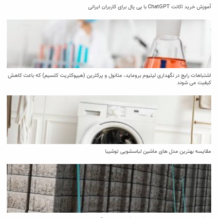
آموزش خرید اکانت ChatGPT با پی پال برای کاربران ایرانی
اشتباهات رایج در نگهداری لیتیوم بروماید، متانول و پرکلرین (هیپوکلریت کلسیم) که باعث کاهش
کیفیت می‌ شوند
مقایسه بهترین مدل ‌های ماشین لباسشویی توشیبا