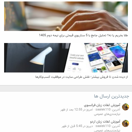
طلا بخریم یا نه؟ تحلیل جامع با 5 سناریوی قیمتی برای نیمه دوم 1405
از دیده شدن تا فروش بیشتر؛ نقش طراحی سایت در موفقیت کسب‌وکارها
جدیدترین ارسال ها
آموزش لغات زبان فرانسوی
آخرین: saalek110
امروز در 12:55 بعد از ظهر
نیازمندی‌های عمومی
آموزش لغات زبان اردو
آخرین: saalek110
دیروز در 5:45 قبل از ظهر
نیازمندی‌های عمومی