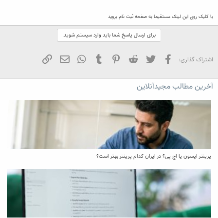
با کلیک روی این لینک مستقیما به صفحه ثبت نام بروید
برای ارسال پاسخ شما باید وارد سیستم شوید.
فیسبوک
تویتر
Reddit
Pinterest
Tumblr
WhatsApp
ایمیل
لینک
اشتراک گذاری:
آخرین مطالب مجیدآنلاین
پرینتر اپسون یا اچ پی؟ در ایران کدام پرینتر بهتر است؟