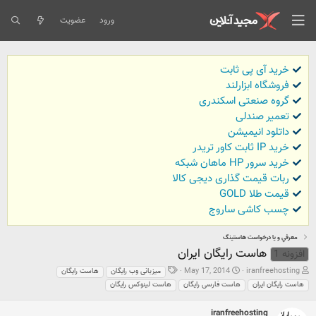
ورود
عضویت
خرید آی پی ثابت
فروشگاه ابزارلند
گروه صنعتی اسکندری
تعمیر صندلی
داتلود انیمیشن
خرید IP ثابت کاور تریدر
خرید سرور HP ماهان شبکه
ربات قیمت گذاری دیجی کالا
قیمت طلا GOLD
چسب کاشی ساروج
معرفي و يا درخواست هاستينگ
هاست رایگان ایران
افزونه 1
ش
ت
ب
May 17, 2014
iranfreehosting
میزبانی وب رایگان
هاست رایگان
ر
ا
ر
هاست رایگان ایران
هاست فارسی رایگان
هاست لینوکس رایگان
و
ر
چ
ع
ی
س
ک
خ
iranfreehosting
ب