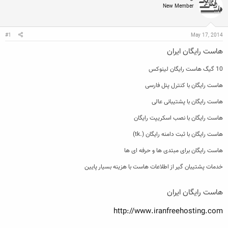
ن
ش
ه
New Member
ن
ر
ا
د
و
ه
ع
م
May 17, 2014
#1
و
هاست رایگان ایران
ض
و
ع
10 گیگ هاست رایگان لینوکس
هاست رایگان با کنترل پنل فارسی
هاست رایگان با پشتیبانی عالی
هاست رایگان با نصب اسکریپت رایگان
هاست رایگان با ثبت دامنه رایگان (.tk)
هاست رایگان برای مبتدی ها و حرفه ای ها
خدمات پشتیبان گیر از اطلاعات هاست با هزینه بسیار پایین
هاست رایگان ایران
http://www.iranfreehosting.com