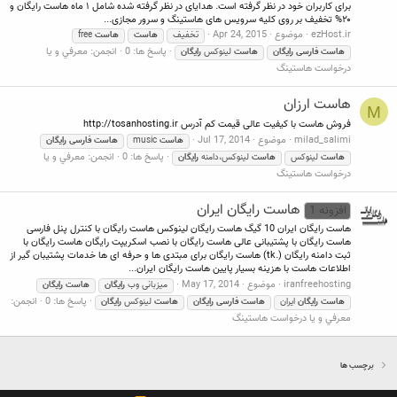
برای کاربران خود در نظر گرفته است. هدایای در نظر گرفته شده شامل ۱ ماه هاست رایگان و
۲۰% تخفیف بر روی کلیه سرویس های هاستینگ و سرور مجازی...
ezHost.ir
موضوع
Apr 24, 2015
تخفیف
هاست
هاست
free
پاسخ ها: 0
انجمن:
معرفي و يا
هاست
فارسی
رایگان
هاست
لینوکس
رایگان
درخواست هاستينگ
هاست ارزان
M
فروش هاست با کیفیت عالی قیمت کم آدرس http://tosanhosting.ir
milad_salimi
موضوع
Jul 17, 2014
هاست
music
هاست
فارسی
رایگان
پاسخ ها: 0
انجمن:
معرفي و يا
هاست
لینوکس
هاست
لینوکس،دامنه
رایگان
درخواست هاستينگ
هاست رایگان ایران
افزونه 1
هاست رایگان ایران 10 گیگ هاست رایگان لینوکس هاست رایگان با کنترل پنل فارسی
هاست رایگان با پشتیبانی عالی هاست رایگان با نصب اسکریپت رایگان هاست رایگان با
ثبت دامنه رایگان (.tk) هاست رایگان برای مبتدی ها و حرفه ای ها خدمات پشتیبان گیر از
اطلاعات هاست با هزینه بسیار پایین هاست رایگان ایران...
iranfreehosting
موضوع
May 17, 2014
میزبانی وب
رایگان
هاست
رایگان
پاسخ ها: 0
انجمن:
هاست
رایگان
ایران
هاست
فارسی
رایگان
هاست
لینوکس
رایگان
معرفي و يا درخواست هاستينگ
برچسب ها