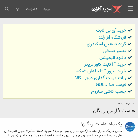
ورود
عضویت
خرید آی پی ثابت
فروشگاه ابزارلند
گروه صنعتی اسکندری
تعمیر صندلی
داتلود انیمیشن
خرید IP ثابت کاور تریدر
خرید سرور HP ماهان شبکه
ربات قیمت گذاری دیجی کالا
قیمت طلا GOLD
چسب کاشی ساروج
برچسب ها
هاست فارسی رایگان
یک ماه هاست رایگان!
ضمن تبریک حلول ماه مبارک رجب بر رجبیون و میلاد مولود کعبه؛ حضرت مولی الموحدین
علی علیه السلام و فرا رسیدن روز پدر، ایزی هاست تخفیفات و پیشنهاد های ویژه ای را