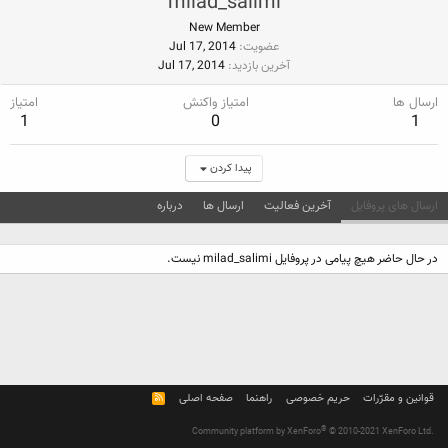
milad_salimi
New Member
عضویت
Jul 17, 2014
آخرین بازدید
Jul 17, 2014
ارسال ها
امتیاز واکنش
امتیاز
1
0
1
پیدا کردن
ارسال های پروفایل
آخرین فعالیت
ارسال ها
درباره
در حال حاضر هیچ پیامی در پروفایل milad_salimi نیست.
قوانین و مقرّرات
حریم خصوصی
راهنما
صفحه اصلی
R
S
S
®
Community platform by XenForo
© 2010-2021 XenForo Ltd.