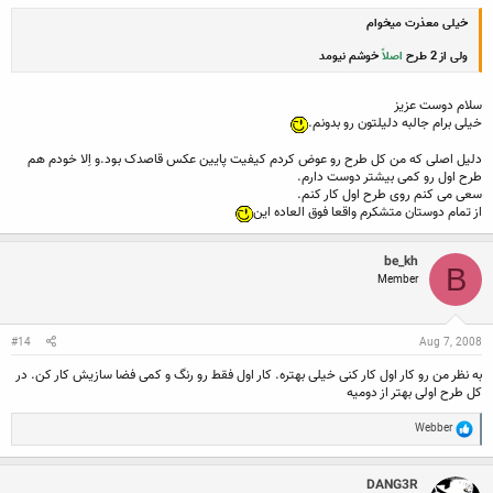
خیلی معذرت میخوام
ولی از 2 طرح
اصلاً
خوشم نیومد
سلام دوست عزیز
خیلی برام جالبه دلیلتون رو بدونم.
دلیل اصلی که من کل طرح رو عوض کردم کیفیت پایین عکس قاصدک بود.و اِلا خودم هم
طرح اول رو کمی بیشتر دوست دارم.
سعی می کنم روی طرح اول کار کنم.
از تمام دوستان متشکرم واقعا فوق العاده این
be_kh
B
Member
#14
Aug 7, 2008
به نظر من رو کار اول کار کنی خیلی بهتره. کار اول فقط رو رنگ و کمی فضا سازیش کار کن. در
کل طرح اولی بهتر از دومیه
R
Webber
e
a
c
DANG3R
t