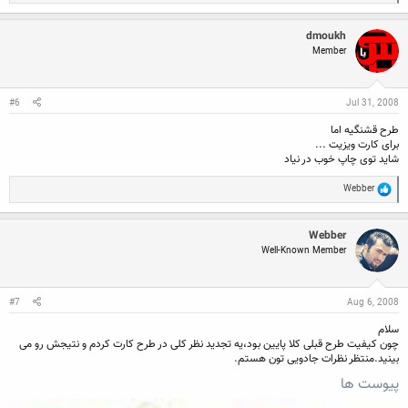
e
a
c
dmoukh
t
Member
i
o
n
s
:
#6
Jul 31, 2008
طرح قشنگیه اما
برای کارت ویزیت ...
شاید توی چاپ خوب در نیاد
R
Webber
e
a
c
Webber
t
Well-Known Member
i
o
n
s
:
#7
Aug 6, 2008
سلام
چون کیفیت طرح قبلی کلا پایین بود،یه تجدید نظر کلی در طرح کارت کردم و نتیجش رو می
بینید.منتظر نظرات جادویی تون هستم.
پیوست ها