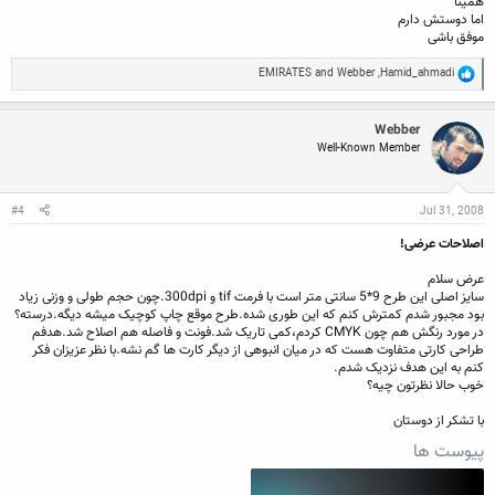
همینا
اما دوستش دارم
موفق باشی
R
EMIRATES
and
Webber
,
Hamid_ahmadi
e
a
c
Webber
t
Well-Known Member
i
o
n
s
:
#4
Jul 31, 2008
اصلاحات عرضی!
عرض سلام
سایز اصلی این طرح 9*5 سانتی متر است با فرمت tif و 300dpi.چون حجم طولی و وزنی زیاد
بود مجبور شدم کمترش کنم که این طوری شده.طرح موقع چاپ کوچیک میشه دیگه.درسته؟
در مورد رنگش هم چون CMYK کردم،کمی تاریک شد.فونت و فاصله هم اصلاح شد.هدفم
طراحی کارتی متفاوت هست که در میان انبوهی از دیگر کارت ها گم نشه.با نظر عزیزان فکر
کنم به این هدف نزدیک شدم.
خوب حالا نظرتون چیه؟
با تشکر از دوستان
پیوست ها