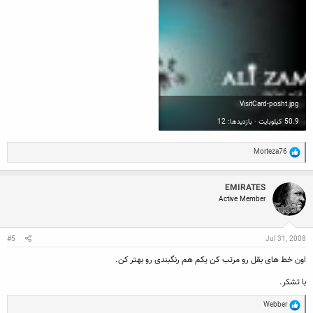
VisitCard-posht.jpg
50.9 کیلوبایت · بازدیدها: 12
R
Morteza76
e
a
c
EMIRATES
t
Active Member
i
o
n
s
:
#5
Jul 31, 2008
اون خط های بقل رو مرتب کن یکم هم رنگبندی رو بهتر کن.
با تشکر.
R
Webber