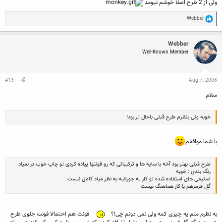
ولی از 2 طرح اصلاً خوشم نیومد
R
Webber
e
a
c
Webber
t
Well-Known Member
i
o
n
s
:
#13
Aug 7, 2008
سلام
خوبه ولی بنظرم طرح قبلی باحال تر بود!
با شما موافقم
طرح قبلی بهتر بود آخه با سایه ها و ترکیباتی که رو فونتها پیاده کردی تو چاپ خوب در نمیاد
رنگ بندی : خوبه
اسلیمی های استفاده شده تو کار یه جورائیه به نظر میاد کامل نیست
گل قرمزهم با کار هماهنگ نیست
به نظرم منم یه چیزی کمه ولی نمی دونم چی!؟
فونت هم احتمالا فونت جلوی طرح