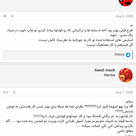
o
n
s
:
#9
Aug 6, 2008
نه
طرح قبلی بهتر بود آخه با سایه ها و ترکیباتی که رو فونتها پیاده کردی تو چاپ خوب در نمیاد
رنگ بندی : خوبه
اسلیمی های استفاده شده تو کار یه جورائیه به نظر میاد کامل نیست
گل قرمزهم با کار هماهنگ نیست
R
Webber
e
a
c
Saeed-masih
t
Member
i
o
n
s
:
#10
Aug 7, 2008
سلام
آقا چرا يهو اينهمه فرق كرد؟؟؟؟؟؟؟؟ نظراي بچه ها صرفا براي بهتر شدن كار هستش نه عوض
شدنش؟؟؟؟؟
كار اولتون به جز رنگش قشنگ بود و كار دومتونم فونتش ايراد داره!!!!!!!
يادمه قبلنا يه تاپيك حجيم در مورد اصول طراحي كارت ويزيت تو انجمن زده شده بود.... اگه
بگردي پيداش كني كلي كمكت ميكنه.....
موفق باشي
سعيد