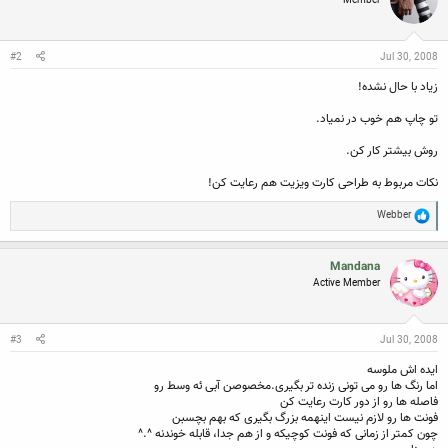
Member
i
o
n
s
:
#2
Jul 30, 2008
زیاد با حال نشده!
تو چاپ هم خوب در نمیاد.
روش بیشتر کار کن.
نکات مربوط به طراحی کارت ویزیت هم رعایت کن!
R
Webber
e
a
c
Mandana
t
Active Member
i
o
n
s
:
#3
Jul 30, 2008
ایده اش ملوسه
اما رنگ ها رو می تونی زنده تر بگیری.مخصوصن آبی ئه وسط رو
فاصله ها رو از دور کارت رعایت کن
فونت ها رو لازم نیست اینهمه بزرگ بگیری که بهم بچسبن
چون کمتر از زمانی که فونت کوچیکه و از هم جدا، قابله خوندنه ^.^