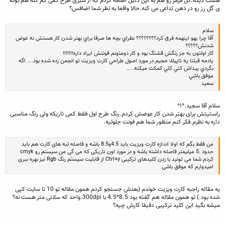
هست دیگه.گل قرمز رو هم به این دلیل اضافه کردم که از سبزی طرح کمی کم کنه هم بوته
ی گل رز رو در ذهن تداعی می کنه.حالا واقعا به نظر شما اضافس؟
سلام
آقا چرا يهو اينهمه فرق كرد؟؟؟؟؟؟؟؟ نظراي بچه ها صرفا براي بهتر شدن كار هستش نه عوض
شدنش؟؟؟؟؟
كار اولتون به جز رنگش قشنگ بود و كار دومتونم فونتش ايراد داره!!!!!!!
يادمه قبلنا يه تاپيك حجيم در مورد اصول طراحي كارت ويزيت تو انجمن زده شده بود.... اگه
بگردي پيداش كني كلي كمكت ميكنه.....
موفق باشي
سعيد
سلام آقا سعید.^!^
راستیتش برای بهتر شدن کار عوضش کردم.رنگ طرح اول فقط کمی تاریکه ولی رنگ مناسبی
داره به نظرم.فکر کنم منظور شما هم فونت جلوئیه.
من فقط بگم که اولا اندازه کارت ویزیت باید 4.5و8.5 باشه و فاصله لبه های کارت هم باید
حدود .5 میلیمتر فاصله داشته باشه و در مورد اون تاریکی که می گی من سیستم رو cmyk
کردم شما می تونید با زدن کلیدهای ترکیبی Ctrl+y از قابلیت سیستم رنگ Rgb نیز بهره ببری
امیدوارم که موفق باشی
یه مقاله راجبه کارت ویزیت خوندم (بعدش جستجو کردم همون مقاله تو 10 تا سایت کپی
شده بود.) تو همون مقاله هم گفته بود 8.5*4.5 با 300dpi.واحد که سانتی متر هست نه؟
میشه بگید این کلید ترکیبی دقیقا کارش چیه؟