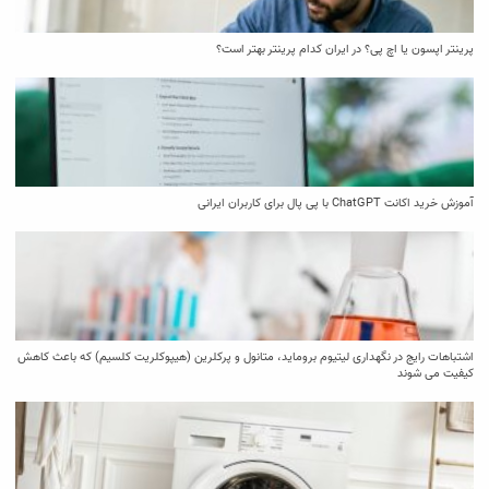
پرینتر اپسون یا اچ پی؟ در ایران کدام پرینتر بهتر است؟
آموزش خرید اکانت ChatGPT با پی پال برای کاربران ایرانی
اشتباهات رایج در نگهداری لیتیوم بروماید، متانول و پرکلرین (هیپوکلریت کلسیم) که باعث کاهش
کیفیت می‌ شوند