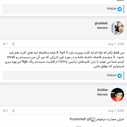
R
Webber
e
a
c
ghafeleh
t
Member
i
o
n
s
:
#11
Aug 7, 2008
من فقط بگم که اولا اندازه کارت ویزیت باید 4.5و8.5 باشه و فاصله لبه های کارت هم باید
حدود .5 میلیمتر فاصله داشته باشه و در مورد اون تاریکی که می گی من سیستم رو cmyk
کردم شما می تونید با زدن کلیدهای ترکیبی Ctrl+y از قابلیت سیستم رنگ Rgb نیز بهره ببری
امیدوارم که موفق باشی
R
Webber
e
a
c
Soldier
t
Member
i
o
n
s
:
#12
Aug 7, 2008
خیلی معذرت میخوام