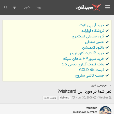
ورود
عضویت
خرید آی پی ثابت
فروشگاه ابزارلند
گروه صنعتی اسکندری
تعمیر صندلی
داتلود انیمیشن
خرید IP ثابت کاور تریدر
خرید سرور HP ماهان شبکه
ربات قیمت گذاری دیجی کالا
قیمت طلا GOLD
چسب کاشی ساروج
نظرخواهی و گالری
نظر شما در مورد این visitcard?
ش
ت
ب
Jul 30, 2008
Webber
visitcard
ویزیت کارت
ر
ا
ر
و
ر
چ
Webber
ع
ی
س
Well-Known Member
ک
خ
ب