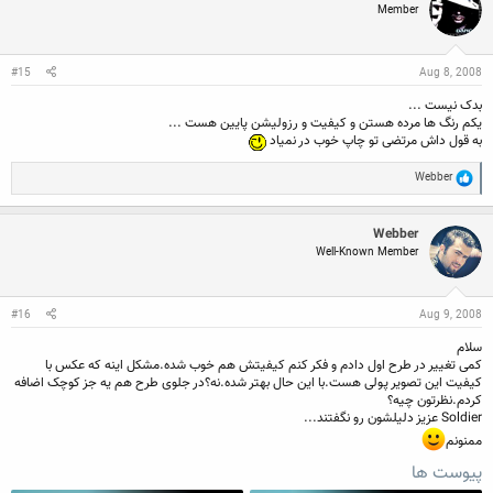
Member
i
o
n
s
:
#15
Aug 8, 2008
بدک نیست ...
یکم رنگ ها مرده هستن و کیفیت و رزولیشن پایین هست ...
به قول داش مرتضی تو چاپ خوب در نمیاد
R
Webber
e
a
c
Webber
t
Well-Known Member
i
o
n
s
:
#16
Aug 9, 2008
سلام
کمی تغییر در طرح اول دادم و فکر کنم کیفیتش هم خوب شده.مشکل اینه که عکس با
کیفیت این تصویر پولی هست.با این حال بهتر شده.نه؟در جلوی طرح هم یه جز کوچک اضافه
کردم.نظرتون چیه؟
Soldier عزیز دلیلشون رو نگفتند...
ممنونم
پیوست ها