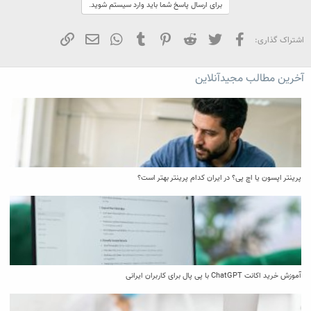
برای ارسال پاسخ شما باید وارد سیستم شوید.
فیسبوک
تویتر
Reddit
Pinterest
Tumblr
WhatsApp
ایمیل
لینک
اشتراک گذاری:
آخرین مطالب مجیدآنلاین
پرینتر اپسون یا اچ پی؟ در ایران کدام پرینتر بهتر است؟
آموزش خرید اکانت ChatGPT با پی پال برای کاربران ایرانی