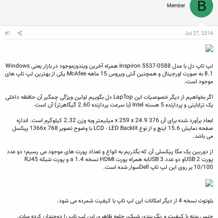
B
ن
ش
ه
Member
ن
ر
ا
د
و
ه
ع
م
Jul 27, 2014
#1
و
ض
و
ع
لپ تاپ دل با مدل Inspiron 5537-0588 همراه آخرین ویندوزموجود در بازار یعنی Windows
8.1 به صورت اورجینال و همچنین آنتی ویروس 15 ماهه McAfee یکی از بهترین لپ تاپ های
موجود است.
اگر بخواهیم از دیگر خصوصیات این LapTop دل بگوییم اولین ویژگی چمگیر آن حافظه داخلی
یک ترابایتی و پردازنده 5 هسته Intel (با سرعت پردازنده 2.60 گیگاهرتز) آن است.
ابعاد برآورد شده برای آن 376 x 259 x 24.9 میلیمتر وبه وزن 2.32 کیلوگرم است. اندازه
صفحه نمایش 15.6 اینچ و از نوع LCD - LED Backlit با وضوح تصویر 1366x 768 پیکسل
می باشد.
از دوربین یک مگا پیکسلی آن که بگذریم به انواع و تعداد پورت های موجود می رسیم؛ دو عدد
پورت USB 2و دو عدد USB 3به همراه پورت HDMI نسخه a 1.4 و پورت شبکه RJ45
10/100 بر روی این لپ تاپ Dellسوار شده است.
بلوتوث نسخه 4 از دیگر امکانات این لپ تاپ با کیفیت شمرده می شود.
جنس بدنه با کیفیت و رنگ بندی شیک، جلوه ظاهری این لپ تاپ را دوچندان کرده سات.