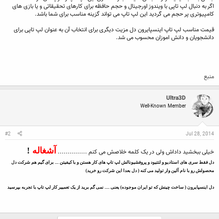
اگر به دنبال لپ تاپی با ویندوز اورجینال و حجم حافظه برای کارهای تحقیقاتی و یا بازی های
کامپیوتری پر حجم می گردید این لپ تاپ می تواند گزینه مناسب برای شما باشد.
قیمت مناسب لپ تاپ اینسپایرون دل مزیت دیگری برای انتخاب آن به عنوان لپ تاپی برای
دانشجویان و دانش اموزان محسوب می شد.
منبع
Ultra3D
Well-Known Member
#2
Jul 28, 2014
آشغاله
!
خیلی ببخشید داداش ولی در یک کلمه خلاصش می کنم ...............
دل فقط سری های استادیو و لتتیود و پروفشیونالش لپ تاپ های کار هستن و با کیفیتن .... برای گیم هم شرکت دل
محصولش رو با نام آلین وار تولید می کنه ( دل بعدا این شرکت رو خرید)
دل اینسپایرون ( ساخت چینش که تو ایران موجوده) یعنی ..... نمی گم برید از یک تعمییر کار لپ تاپ با تجربه بپرسید