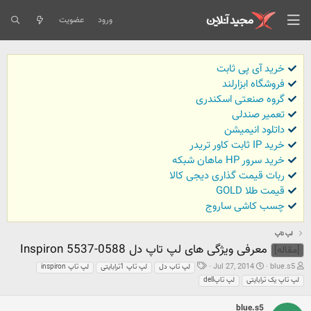
ورود
عضویت
خرید آی پی ثابت
فروشگاه ابزارلند
گروه صنعتی اسکندری
تعمیر صندلی
داتلود انیمیشن
خرید IP ثابت کاور تریدر
خرید سرور HP ماهان شبکه
ربات قیمت گذاری دیجی کالا
قیمت طلا GOLD
چسب کاشی ساروج
لپ تاپ
معرفی ویژگی های لپ تاپ دل Inspiron 5537-0588
[مقاله]
ش
ت
ب
Jul 27, 2014
blue.s5
لپ تاب دل
لپ تاپ 1ترابایتی
لپ تاپ inspiron
ر
ا
ر
لپ تاپ یک ترابایتی
لپ تاپdell
و
ر
چ
ع
ی
س
ک
خ
blue.s5
ب