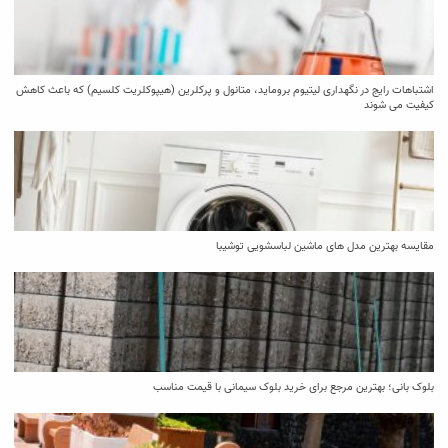
اشتباهات رایج در نگهداری لیتیوم بروماید، متانول و پرکلرین (هیپوکلریت کلسیم) که باعث کاهش
کیفیت می‌ شوند
مقایسه بهترین مدل ‌های ماشین لباسشویی توشیبا
بلوک بانی؛ بهترین مرجع برای خرید بلوک سیمانی با قیمت مناسب