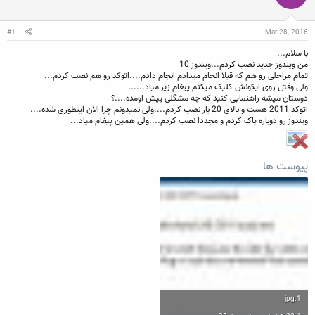
ن
ش
ن
ر
د
و
#1
Mar 28, 2016
ه
ع
م
با سلام...
و
من ویندوز جدید نصب کردم...ویندوز 10
ض
تمام مراحلی رو هم که قبلا انجام میدادم انجام دادم....اتوکد رو هم نصب کردم...
و
ولی وقتی روی ایکونش کلیک میکنم پیغام زیر میاد......
ع
دوستان میشه راهنمایی کنید که چه مشگلی پیش اومده....؟
اتوکد 2011 هست و بالای 20 بار نصب کردم....ولی نمیدونم چرا الان اینطوری شده....
ویندوز رو دوباره پاک کردم و مجددا نصب کردم....ولی همین پیغام میاد...
پیوست ها
1.jpg