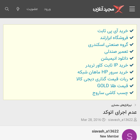
ورود
عضویت
خرید آی پی ثابت
فروشگاه ابزارلند
گروه صنعتی اسکندری
تعمیر صندلی
داتلود انیمیشن
خرید IP ثابت کاور تریدر
خرید سرور HP ماهان شبکه
ربات قیمت گذاری دیجی کالا
قیمت طلا GOLD
چسب کاشی ساروج
نرم‌افزارهای معماری
عدم اجرای اتوکد
ش
ت
Mar 28, 2016
siavash_a13622
ر
ا
و
ر
siavash_a13622
ع
ی
S
New Member
ک
خ