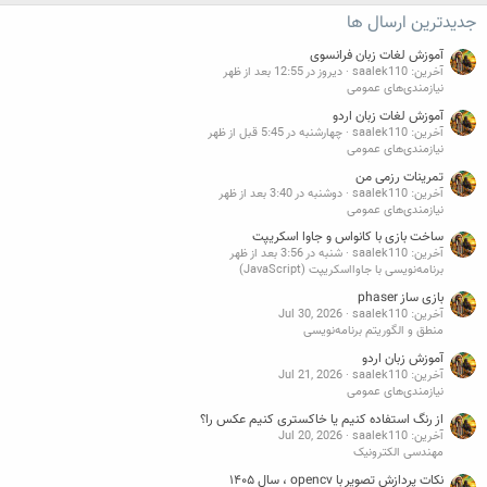
جدیدترین ارسال ها
آموزش لغات زبان فرانسوی
آخرین: saalek110
دیروز در 12:55 بعد از ظهر
نیازمندی‌های عمومی
آموزش لغات زبان اردو
آخرین: saalek110
چهارشنبه در 5:45 قبل از ظهر
نیازمندی‌های عمومی
تمرینات رزمی من
آخرین: saalek110
دوشنبه در 3:40 بعد از ظهر
نیازمندی‌های عمومی
ساخت بازی با کانواس و جاوا اسکریپت
آخرین: saalek110
شنبه در 3:56 بعد از ظهر
برنامه‌نویسی با جاوااسکریپت (JavaScript)
بازی ساز phaser
آخرین: saalek110
Jul 30, 2026
منطق و الگوریتم برنامه‌نویسی
آموزش زبان اردو
آخرین: saalek110
Jul 21, 2026
نیازمندی‌های عمومی
از رنگ استفاده کنیم یا خاکستری کنیم عکس را؟
آخرین: saalek110
Jul 20, 2026
مهندسی الکترونیک
نکات پردازش تصویر با opencv ، سال ۱۴۰۵