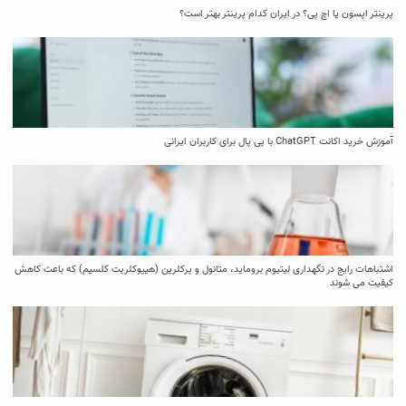
پرینتر اپسون یا اچ پی؟ در ایران کدام پرینتر بهتر است؟
آموزش خرید اکانت ChatGPT با پی پال برای کاربران ایرانی
اشتباهات رایج در نگهداری لیتیوم بروماید، متانول و پرکلرین (هیپوکلریت کلسیم) که باعث کاهش
کیفیت می‌ شوند