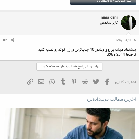
32.1 کیلوبایت · بازدیدها: 33
nima_dsnr
کاربر متخصص
#2
May 13, 2016
پیشنهاد میشه بر روی ویندوز 10 جدیدترین ورژن اتوکد رو نصب کنید
ترجیحا 2014 و بالاتر
برای ارسال پاسخ شما باید وارد سیستم شوید.
فیسبوک
تویتر
Reddit
Pinterest
Tumblr
WhatsApp
ایمیل
لینک
اشتراک گذاری:
آخرین مطالب مجیدآنلاین