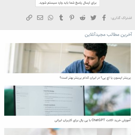
برای ارسال پاسخ شما باید وارد سیستم شوید.
فیسبوک
تویتر
Reddit
Pinterest
Tumblr
WhatsApp
ایمیل
لینک
اشتراک گذاری:
آخرین مطالب مجیدآنلاین
پرینتر اپسون یا اچ پی؟ در ایران کدام پرینتر بهتر است؟
آموزش خرید اکانت ChatGPT با پی پال برای کاربران ایرانی