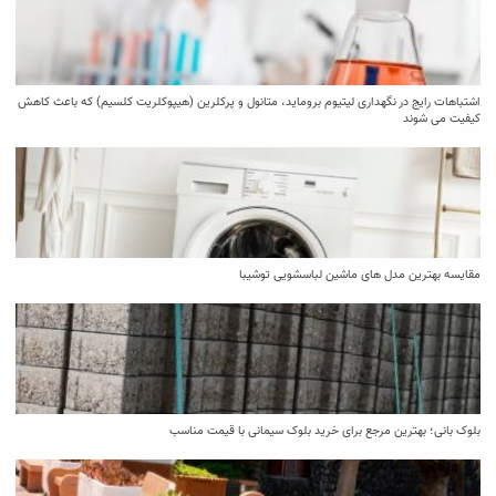
اشتباهات رایج در نگهداری لیتیوم بروماید، متانول و پرکلرین (هیپوکلریت کلسیم) که باعث کاهش
کیفیت می‌ شوند
مقایسه بهترین مدل ‌های ماشین لباسشویی توشیبا
بلوک بانی؛ بهترین مرجع برای خرید بلوک سیمانی با قیمت مناسب