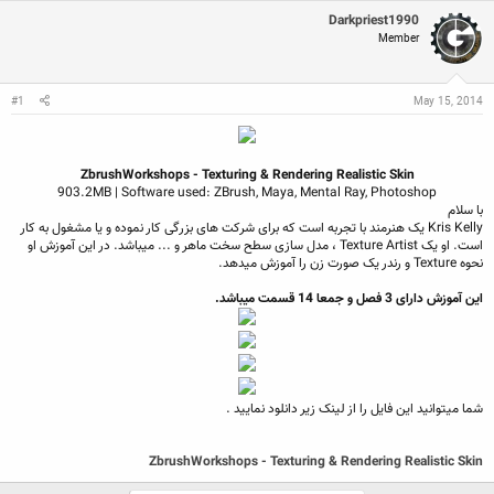
ع
ی
س
ک
خ
Darkpriest1990
ب
ن
ش
ه
Member
ن
ر
ا
د
و
ه
ع
م
May 15, 2014
#1
و
ض
و
ع
ZbrushWorkshops - Texturing & Rendering Realistic Skin
903.2MB | Software used: ZBrush, Maya, Mental Ray, Photoshop​
با سلام​
Kris Kelly یک هنرمند با تجربه است که برای شرکت های بزرگی کار نموده و یا مشغول به کار
است. او یک Texture Artist ، مدل سازی سطح سخت ماهر و ... میباشد. در این آموزش او
نحوه Texture و رندر یک صورت زن را آموزش میدهد.
این آموزش دارای 3 فصل و جمعا 14 قسمت میباشد.
شما میتوانید این فایل را از لینک زیر دانلود نمایید .
ZbrushWorkshops - Texturing & Rendering Realistic Skin