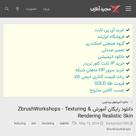
ورود
عضویت
خرید آی پی ثابت
فروشگاه ابزارلند
گروه صنعتی اسکندری
تعمیر صندلی
داتلود انیمیشن
خرید IP ثابت کاور تریدر
خرید سرور HP ماهان شبکه
ربات قیمت گذاری دیجی کالا
قیمت طلا GOLD
چسب کاشی ساروج
دانلود آموزشهای ویدئویی
دانلود رایگان آموزش ZbrushWorkshops - Texturing &
Rendering Realistic Skin
ش
ت
ب
May 15, 2014
Darkpriest1990
texturing
skin
rendering
realistic
ر
ا
ر
zbrushworkshops
و
ر
چ