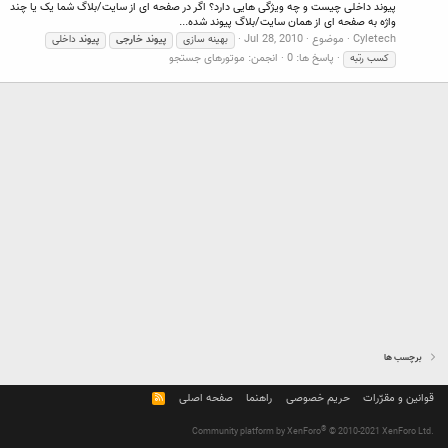
پیوند داخلی چیست و چه ویژگی هایی دارد؟ اگر در صفحه ای از سایت/بلاگ شما یک یا چند
واژه به صفحه ای از همان سایت/بلاگ پیوند شده...
Cyletech
موضوع
Jul 28, 2010
بهینه سازی
پیوند
خارجی
پیوند
داخلی
پاسخ ها: 0
انجمن:
موتورهای جستجو
کسب رتبه
برچسب ها
قوانین و مقرّرات
حریم خصوصی
راهنما
صفحه اصلی
R
S
S
®
Community platform by XenForo
© 2010-2021 XenForo Ltd.