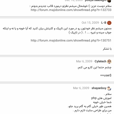
Dec 10, 2009
pouya saadeghi
سلام دوست عزیز :) خوشحال میشم نظرتو درمورد قالب جدیدم بدونم :
http://forum.majidonline.com/showthread.php?t=132733
Oct 15, 2009
L-B
L
ممنون میشم نظر خودتون رو در مورد این تاپیک و کلیتش بیان کنید که آیا خوبه و یا نه و اینکه
جواب میده و غیره ... ! . ( در تاپیک )
http://forum.majidonline.com/showthread.php?t=130751
با تشکر
Mar 6, 2009
Cyletech
چشم حتما این کارو می کنم.
$user++
Mar 6, 2009
shayanboy
سلام .
اموزش های php
شما خیلی خوبه
همین طور خیلی گام به گام برید جلو.
من برای طراحی سایت لازم دارم .