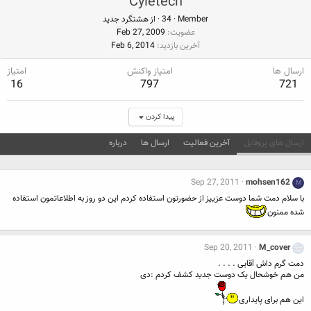
Cyletech
Member
·
34
·
از
هشتگرد جدید
عضویت
Feb 27, 2009
آخرین بازدید
Feb 6, 2014
ارسال ها
امتیاز واکنش
امتیاز
16
797
721
پیدا کردن
ارسال های پروفایل
آخرین فعالیت
ارسال ها
درباره
Sep 27, 2011
mohsen162
M
با سلام دمت شما دوست عزییز از حضورتون استفاده کردم این دو روز به اطلاعاتمون استفاده
شده ممنون
Sep 20, 2011
M_cover
دمت گرم داش آقایی . . . .
من هم خوشحال یک دوست جدید کشف کردم :دی
این هم برای پایداری