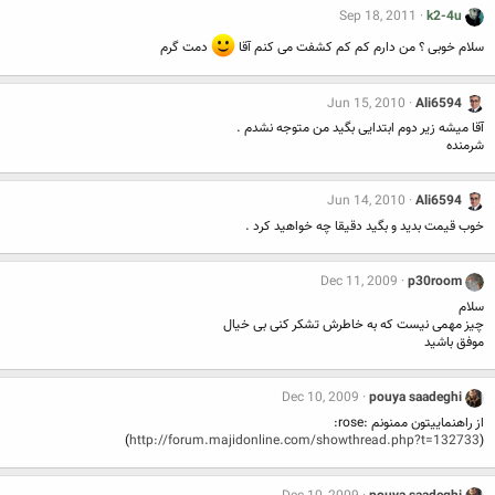
Sep 18, 2011
k2-4u
سلام خوبی ؟ من دارم کم کم کشفت می کنم آقا
دمت گرم
Jun 15, 2010
Ali6594
آقا میشه زیر دوم ابتدایی بگید من متوجه نشدم .
شرمنده
Jun 14, 2010
Ali6594
خوب قیمت بدید و بگید دقیقا چه خواهید کرد .
Dec 11, 2009
p30room
سلام
چیز مهمی نیست که به خاطرش تشکر کنی بی خیال
موفق باشید
Dec 10, 2009
pouya saadeghi
از راهنماییتون ممنونم :rose:
)
http://forum.majidonline.com/showthread.php?t=132733
(