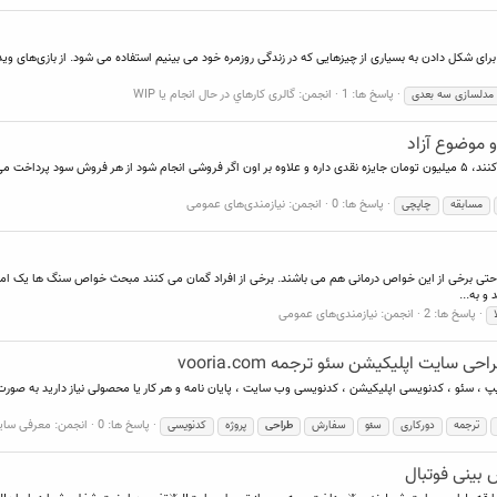
کل دادن به بسیاری از چیزهایی که در زندگی روزمره خود می بینیم استفاده می شود. از بازی‌های ویدیویی
پاسخ ها: 1
انجمن:
گالری كارهاي در حال انجام يا WIP
مدلسازی سه بعدی
سلام دوستان، بچه‌های چاپچی دارن مسابقه طراحی تیشرت برگزار می‌کنند، ۵ میلیون تومان جایزه نقدی داره و علاوه بر اون اگر فروشی انج
پاسخ ها: 0
انجمن:
نیازمندی‌های عمومی
مسابقه
چاپچی
تی برخی از این خواص درمانی هم می باشند. برخی از افراد گمان می کنند مبحث خواص سنگ ها یک امر خرا
و به...
پاسخ ها: 2
انجمن:
نیازمندی‌های عمومی
یت اپلیکیشن سئو ترجمه vooria.com
ایپ ، سئو ، کدنویسی اپلیکیشن ، کدنویسی وب سایت ، پایان نامه و هر کار یا محصولی نیاز دارید به صورت 
پاسخ ها: 0
انجمن:
معرفی سایت
ترجمه
دورکاری
سئو
سفارش
طراحی
پروژه
کدنویسی
بینی فوتبال