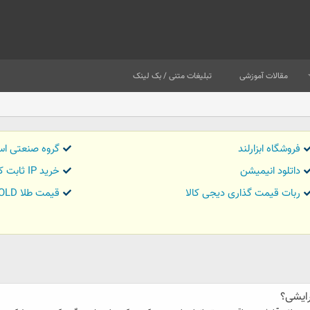
مقالات آموزشی
تبلیغات متنی / بک لینک
فروشگاه ابزارلند
گروه صنعتی اس
داتلود انیمیشن
خرید IP ثابت کاور تریدر
ربات قیمت گذاری دیجی کالا
قیمت طلا GOLD
ایشی؟