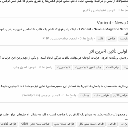
 محصولات آرایشی و مراقبت پوستی انجام دادم. سعی کردم عکس‌ها رو طوری بگیرم که هم حس لوکس بودن 
..
خ ها: 0
انجمن:
نظرخواهی و گالری
با سلام ! بنده برای اسکریپت Varient - News & Magazine Script Varient - News & Magazine Script که لینک را د
...
پاسخ ها: 0
انجمن:
برنامه‌نویسی با PHP
کریپت
طراحی
قالب
ولین تأثیر، آخرین اثر
ر دنیای پررقابت امروز، جزئیات کوچک می‌توانند تفاوت بزرگی ایجاد کنند، و یکی از مهم‌ترین این جزئیات 
پاسخ ها: 0
انجمن:
اصول چاپ
زیت
چاپ آفست
چاپ آنلاین کارت ویزیت
کارت ویزیت
مایی دارید متخصصان ما با سال ها تجربه به شما در این مسیر مشاوره هایی نیز خواهند داد تا بهترین نت
پاسخ ها: 0
انجمن:
وردپرس (Wordpress)
طراحی
آنلاین
طراحی
سایت
وبسایت
وش محصولات داشته باشد. به عنوان یک کارآفرین یا صاحب کسب و کار، به دنبال راه حل‌هایی برای جلب 
..
ین دار
طراحی
طراحی
بست بندی نقل
طراحی
بسته بندی
طراحی
بسته بندی خلاقانه
طراحی
فوتوشا