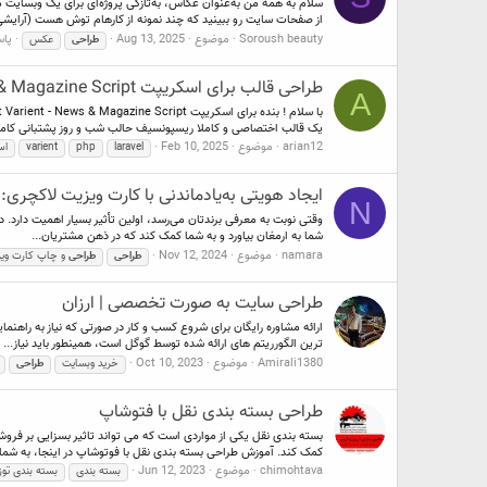
سلام به همه من به‌عنوان عکاس، به‌تازگی پروژه‌ای برای یک وبسایت
از صفحات سایت رو ببینید که چند نمونه از کارهام توش هست (آرایشی.
Soroush beauty
موضوع
Aug 13, 2025
پاس
طراحی
عکس
طراحی قالب برای اسکریپت Varient - News & Magazine Script
A
یک قالب اختصاصی و کاملا ریسپونسیف حالب شب و روز پشتبانی کاملا
arian12
موضوع
Feb 10, 2025
laravel
php
varient
اس
ایجاد هویتی به‌یادماندنی با کارت ویزیت‌ لاکچری: ا
N
وقتی نوبت به معرفی برندتان می‌رسد، اولین تأثیر بسیار اهمیت دارد. د
شما به ارمغان بیاورد و به شما کمک کند که در ذهن مشتریان...
namara
موضوع
Nov 12, 2024
طراحی
طراحی
و چاپ کارت وی
طراحی سایت به صورت تخصصی | ارزان
ارائه مشاوره رایگان برای شروع کسب و کار در صورتی که نیاز به راهن
ترین الگورریتم های ارائه شده توسط گوگل است، همینطور باید نیاز...
Amirali1380
موضوع
Oct 10, 2023
خرید وبسایت
طراحی
طراحی بسته بندی نقل با فتوشاپ
بسته بندی نقل یکی از مواردی است که می تواند تاثیر بسزایی بر فر
کمک کند. آموزش طراحی بسته بندی نقل با فوتوشاپ در اینجا، به شما.
chimohtava
موضوع
Jun 12, 2023
بسته بندی
بسته بندی توز