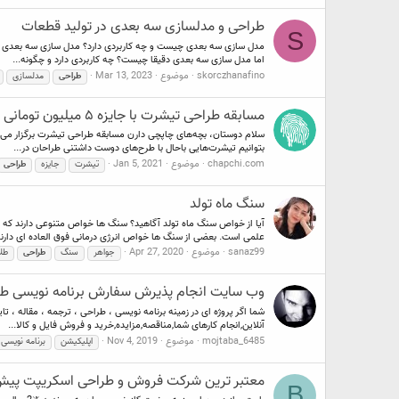
طراحی و مدلسازی سه بعدی در تولید قطعات
S
مدل سازی سه بعدی چیست و چه کاربردی دارد؟ مدل سازی سه بعدی برای ش
اما مدل سازی سه بعدی دقیقا چیست؟ چه کاربردی دارد و چگونه...
skorczhanafino
موضوع
Mar 13, 2023
طراحی
مدلسازی
مسابقه طراحی تیشرت با جایزه ۵ میلیون تومانی و موضوع آزاد
بتوانیم تیشرت‌هایی باحال با طرح‌های دوست داشتنی طراحان در...
chapchi.com
موضوع
Jan 5, 2021
تیشرت
جایزه
طراحی
سنگ ماه تولد
آیا از خواص سنگ ماه تولد آگاهید؟ سنگ ها خواص متنوعی دارند که ح
علمی است. بعضی از سنگ ها خواص انرژی درمانی فوق العاده ای دارند 
sanaz99
موضوع
Apr 27, 2020
جواهر
سنگ
طراحی
طلا
وب سایت انجام پذیرش سفارش برنامه نویسی طراحی سا
شما اگر پروژه ای در زمینه برنامه نویسی ، طراحی ، ترجمه ، مقاله ، ت
آنلاین,انجام کارهای شما,مناقصه,مزایده,خرید و فروش فایل و کالا...
mojtaba_6485
موضوع
Nov 4, 2019
اپلیکیشن
برنامه نویسی
معتبر ترین شرکت فروش و طراحی اسکریپت پیش 
B