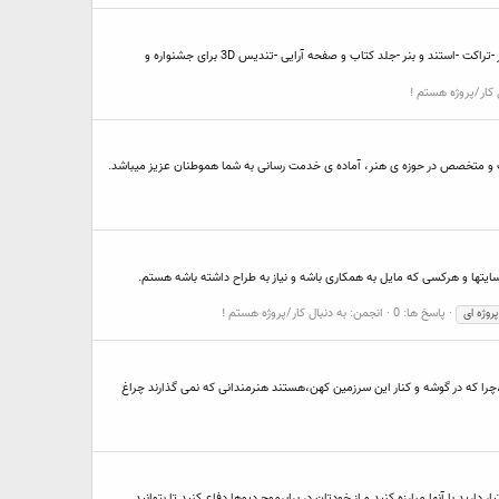
انجام تمامی امورات گرافیکی... -لوگو (لوگوتایپ، هندسی و ترکیبی) -کارت ویزیت -ست اداری (لوگو، کارت ویزیت، سربرگ، پاکت نامه، فرم اداری و...) -کاتالوگ و بروشور -پوستر -تراکت -استند و بنر -جلد کتاب و صفحه آرایی -تندیس 3D برای جشنواره و
 کار/پروژه هستم !
جرب و متخصص در حوزه ی هنر، آماده ی خدمت رسانی به شما هموطنان عزیز میباشد.
یتها و هرکسی که مایل به همکاری باشه و نیاز به طراح داشته باشه هستم.
پاسخ ها: 0
انجمن:
به دنبال کار/پروژه هستم !
پروژه ای
د ،چرا که در گوشه و کنار این سرزمین کهن،هستند هنرمندانی که نمی گذارند چراغ
رید با آنها مبارزه کنید و از خودتان در برابرموج دیوها دفاع کنید تا بتوانید