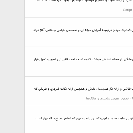
با بت ساز همین امروز به صنعت کازینویی جهان به پیوندید ❇️2 سال سابقه طراحی سایت شرطبندی ❇️پرداخت وجه پس از تحویل سایت‼️ ❇️تضمین امنیت شغلی شما در ایران‼️ ❇️بیش از 50 سایت و مشتری خوشنود دمو های موجود: B101: betclub.xyz
ر ، با هدف دسترسی تمامی علاقمندان فارسی زبان به آموزش اصولی و آکادمیک هنر راه اندازی شده و از سال ۱۳۹۴ به صورت رسمی فعالیت خود را در زمینه آموزش حرفه ای و تخصصی طراحی و نقاشی آغاز کرده
گردشگری از جمله اصنافی میباشد که به شدت تحت تاثیر این تغییر و تحول قرار
 آموزش نقاشی و طراحی، معرفی سبکها و مکاتب نقاشی و ارائه آثار هنرمندان نقاش و همچنین ارائه نکات ضروری و ظریفی که
انجمن:
معرفی سایت‌ها و وبلاگ‌ها
نوعی سایت جدید و این رنگبندی یا هر طوری که شخص طراح بداند بهتر است