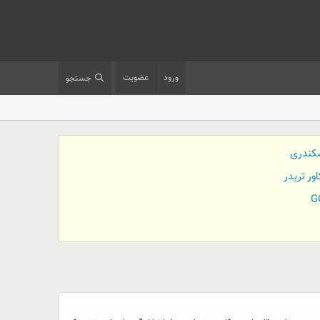
ورود
عضویت
جستجو
کندری