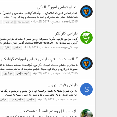
انجام تمامی امور گرافیکی
همایشات -هدر، بنر متحرک و اسلاید وبسایت و وبلاگ -و... *ایده...
saeed_2015
موضوع
Nov 25, 2017
ایلوستریتور
دورکاری
س
طراحی کاراکتر
گروه طراحی کارتون نگر با مجموعه ای بی نظیر از خدمات طراحی شامل 
آدرس وب سایت ما:www.cartoonnegar.com آدرس کانال تلگرام ما:کارتون...
cartoonnegar_Group
موضوع
Jul 9, 2017
طراحی
کاراکتر
گرافیست هستم، طراحی تمامی امورات گرافیکی
با سلام و احترام خدمت دوستان گرامی، گرافیست هستم مسلط به فتوشا
بصورت دورکاری و پروژه ای. نمونه کارامو میتونید در سایتم ببینید: صفح
saeed_2015
موضوع
Apr 20, 2017
تعرفه
طراحی
دورکاری
طراحی فرش زروان
S
ما این; هنر را نقطه به نقطه بر زمینه ای از نخ،پشم و ابریشم با رنگ
این هنر اصیل رو به خاموشی برود و نسل به نسل،سینه به سینه...
shahpar
موضوع
Apr 16, 2017
طراحی
طراحی
فرش
طراحی
بازی موبایل رستم نامه 1 : هفت خان
مقدمه بازی بسیار هیجان انگیز و نفس گیر از شاهنامه "هفت خان رستم " . 