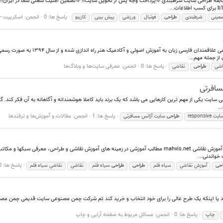
..
پاسخ ها: 0
انجمن:
اسكريپت - Script
مینی
شرطبندی
طراحی
فوتبال
ورزشی
پیش بینی
کازینو
وب سایت آموزش غیر حضوری نقاشی رنگ هن
از جمله مهم...
پاسخ ها: 0
انجمن:
معرفی سایت‌ها و وبلاگ‌ها
اشی
طراحی
نقاشی
سافرتی
حی سایت یکی از مهم ترین کارهایی می باشد که یک برند باید کاملا هوشمندانه و آگاهانه به آن فکر کند. 
..
پاسخ ها: 1
انجمن:
مقالات و آموزش‌ها و ترفندها
 responsive
طراحی
سایت آژانس مسافرتی
ضمن تشکر از مجید آنلاین بخاطر قوانین و نظم پیشرفته انجمن سایت آموزش نقاشی mahvis.net مطالب آموزشی در زمینه های
خواندنی...
پاسخ ها: 0
احی
آموزش نقاشی
سیاه قلم
طراحی
طراحی
سیاه قلم
نقاشی
نقاشی سیاه قلم
 دهد یا اینکه یک طرح عالی را برای خود انتخاب و خرید کند تم شرکت چمن مصنوعی سایت قدیمی چمن مص
پاسخ ها: 0
انجمن:
مسائل مربوط به صفحه آرایی و چاپ
چاپ