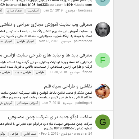
b102: betchanel.bet b103: bet333sport.com b104: 4ubets.com برای کسب اطلاعات.
beetsaaz
موضوع
Jan 27, 2019
اسکریپت
اعتماد سازی
تض
معرفی وب سایت آموزش مجازی طراحی و نقاشی
است. با توجه به اینکه شرایط جغرافیایی، مشکلات مالی و کمبود زمان 
painteraneh
موضوع
Nov 13, 2018
آموزش
طراحی
آموزش نق
معرفی باید ها و نباید های طراحی سایت آژانس م
F
در دنیایی که همه چیز با اینترنت و دنیای مجازی گره خورده است، طرا
گرفته و طراحی آژانس مسافرتی از حساسیت بالایی برخوردار شده است.
fidnah
موضوع
Jul 30, 2018
طراحی
طراحی
سایت
طراحی
سایت
نقاشی و طراحی سیاه قلم
هنگام نقاشی و یا طراحی کردن میبایست رعایت نمود و بسیاری مطالب 
paintingart
موضوع
Jun 7, 2018
آموزش سیاه قلم
آموزش
طر
ساخت لوگو جدید برای شرکت چمن مصنوعی
G
شرکت چمن مصنوعی نیوساد نیاز دارد در لوگو خود تغیراتی را انجام
شماره تماس 09198000567 بشیری
grassiran24
موضوع
Feb 5, 2018
ست اداری
طراحی
لوگو