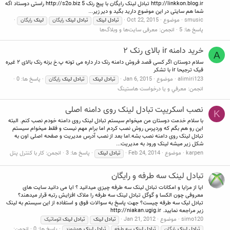
http://linkkon.blog.ir تبادل لینک رایگان با پیج رنک 5 http://s2o.biz راستی دوستاد اگه
شما هم سایتی در این موضوع دارید بگید و دیر زیر...
smusic
موضوع
Oct 22, 2015
تبادل
لینک
تبادل
لینک
رایگان
لینک
رایگان
پاسخ ها: 5
انجمن:
معرفی سایت‌ها و وبلاگ‌ها
خرید دامنه ir بالای رنک ۲
A
سلام دوستان اگر کسی قصد فروش دامنه رنک دار داره می تونه پ.خ بزنه رنک بالای ۲ غیره
فیک ترجیحا ir با تشکر
alimiri123
موضوع
Jan 6, 2015
پاسخ ها: 0
تبادل
لینک
تبادل
لینک
رایگان
انجمن:
معرفي و يا درخواست هاستينگ
نصب اسکریپت تبادل لینک روی دامنه اصلی
K
با سلام خدمت دوستان من میخوام سیستم تبادل لینک روی دامنه خودم نصب کنم. البته
این رو هم بگم که وردپرس روش نصب کردم اما برام مهم نیست و فقط میخوام سیستم
تبادل لینک روی دامنه نصب بشه.اما بعد از نصب آدرس مدیریت و صفحه اصلی اون به
شکل زیر میشه لینک ورود به مدیریت...
karpen
موضوع
Feb 24, 2014
پاسخ ها: 3
انجمن:
كار با كنترل پنل
تبادل
لینک
تبادل لینک سه طرفه و رایگان
ایا از مزایا و امکانات تبادل لینک سه طرفه چیزی میدانید ؟ ایا می دانید سایت های
معروفی چون الکسا و گوگل تبادل لینک سه طرفه را ملاک افزایش رتبه قرار میدهند؟
تبادل لیک سه طرفه چیست؟ جهت پاسخ به سوالات فوق و استفاده از این سیستم به لینک
زیر مراجعه نمایید. http://niakan.ugig.ir
simo120
موضوع
Jan 21, 2012
تبادل
لینک
تبادل
لینک
اتوماتیک
پاسخ ها: 0
انجمن:
تبادل
لینک
رایگان
تبادل
لینک
سه طرفه
تبادل
لینک
هوشمند