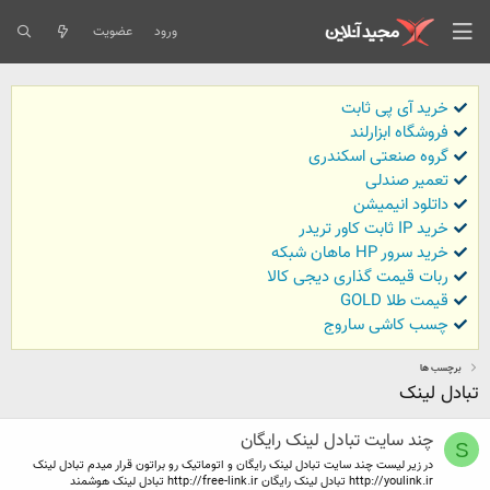
ورود
عضویت
خرید آی پی ثابت
فروشگاه ابزارلند
گروه صنعتی اسکندری
تعمیر صندلی
داتلود انیمیشن
خرید IP ثابت کاور تریدر
خرید سرور HP ماهان شبکه
ربات قیمت گذاری دیجی کالا
قیمت طلا GOLD
چسب کاشی ساروج
برچسب ها
تبادل لینک
چند سایت تبادل لینک رایگان
S
در زیر لیست چند سایت تبادل لینک رایگان و اتوماتیک رو براتون قرار میدم تبادل لینک
http://youlink.ir تبادل لینک رایگان http://free-link.ir تبادل لینک هوشمند