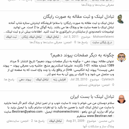
معرفی سایت‌ها و وبلاگ‌ها
تبادل لینک و ثبت مقاله به صورت رایگان
تبادل لینک و ثبت مقاله به صورت رایگان: با سلام! فروشگاه اینترنتی ستاره شاپ آماده
تبادل لینک با همه سایت ها و وبلاگ ها می باشد. رتبه گوگل ما 2 است. می توانید
توضیحات نامحدودی از سایتتان در دایرکتوری ما ثبت کنید. اطلاعات بیش تر و ثبت لینک...
Mohsenfatemi
موضوع
Jul 3, 2011
تبادل
لینک
تبادل
لینک
رایگان
ثبت
لینک
پاسخ ها: 0
انجمن:
معرفی سایت‌ها و وبلاگ‌ها
درج رایگان سایت
چگونه به دیگر صفحات پیوند دهیم؟
عنوان مقاله: پیوند دهی – چگونه به دیگر صفحات پیوند دهیم؟ تاریخ انتشار: 5 مرداد
1389 شماره مقاله: 01-1 نگارنده: علیرضا اسکندرپور منبع: حاشیه وب معرفی پیوند – پیوند
دهی چیست؟ پیوند (به انگلیسی: link) در واقع یک یا چند واژه است که به صفحه ای از
وب متصل می شود و با کلیک بر روی آن به سه نحو (در...
Cyletech
موضوع
Jul 28, 2010
پاسخ ها:
افزایش رتبه
تبادل
لینک
پیوند دهی
0
انجمن:
موتورهای جستجو
تبادل لینک با بست ایران
سلام دوستان من می خوام با چند تا سایت خوب و تر تمیز تبادل لینک کنم اگر شما مایلید
با سایت من تبادل لینک کنید یا همین جا بگید یا تو نظرات سایتم بگید یا ایمیل بزنید یا
برام آف بزارید آی دی یاهو : mohsenelectronic ایمیل :
Bestiran@yahoo.com
سایت
: www.BestIran.net منتظرم
دایی محسن
موضوع
Aug 31, 2009
پاسخ ها: 2
انجمن:
سایت‌های
تبادل
لینک
وبلاگ ساز و مشکلات آنها