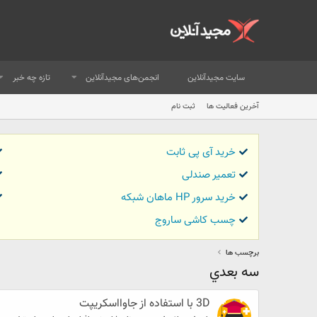
سایت مجیدآنلاین
انجمن‌های مجیدآنلاین
تازه چه خبر
آخرین فعالیت ها
ثبت نام
خرید آی پی ثابت
تعمیر صندلی
خرید سرور HP ماهان شبکه
چسب کاشی ساروج
برچسب ها
سه بعدي
3D با استفاده از جاوااسکریپت