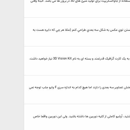
با عرض سلام خدمت دوستان شاید نرم افزار های زیادی برای تولید و به کار گیری آبجکت های 3D تولید شده باشند. ولی یکی از زمینه هایی اخیرا حرفهای زیادی برای گفتن دارد استفاده از جاوااسکریپت برای تولید شیئ های 3D در بروزر ها می باشد. البته وقتی
 هستن توي مكس به شكل سه بعدي طراحي كنم (مثلا هر چي كه دايره هست به
برای اجرای بازی ها و نمایش فیلم و عکس بصورت سه بعدی در کامپیوتر تنها داشتن یک مانیتور سه بعدی کافی نیست برای اجرای بازی های سه بعدی علاوه بر مانیتور 120 هرتز به یک کارت گرافیک قدرتمند و بسته ای به نام 3D Vision Kit نیاز خواهید داشت.
نوت بوک های 16اینچی سری F وایو اولین نوت بوک های سه بعدی نیستند، نوت بوک های بسیاری با فناوری 3D انویدیا معرفی شده اند و قابلیت اجرای بازی های سه بعدی و پخش تصاویر سه بعدی را دارند اما هیچ کدام به اندازه سری F وایو جلب توجه نمی
تا اگر در آینده قصد خرید داشتید، آرشیو کاملی از کلیه دوربین ها داشته باشید. ولی این دوربین واقعا خاص