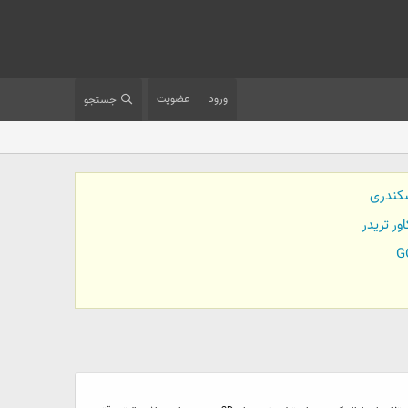
ورود
عضویت
جستجو
کندری