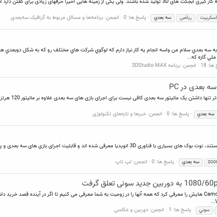
پاسخ ها: 0
انجمن:
برنامه‌ها و مسائل مربوط به گرافیک سه‌بعدی
اسکریپت
ریاضی
سه
بعدي
ه سه بعدي سلام من واسه انجام يه كار نياز دارم كه لوگوي شركت هاي مختلف رو كه به شكل دوبعدي
لي گازه كه...
ا: 18
انجمن:
برنامه 3DStudio MAX
پاسخ ها: 0
انجمن:
خبرها و تازه‌های تکنولوژی
سه
بعدي
پاسخ ها: 0
انجمن:
لپ تاپ
zoo
سه
بعدي
سونی در نمایشگاه CES2011 چندین مدل جدید از دوربین ها و Camcorder هایش را معرفی کرد که همه آنها را در زومیت به شما معرفی می کنیم 
پاسخ ها: 1
انجمن:
دوربین و عکاسی
سوني