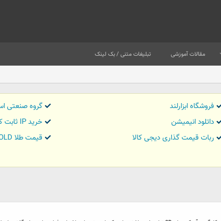
مقالات آموزشی
تبلیغات متنی / بک لینک
فروشگاه ابزارلند
گروه صنعتی اس
داتلود انیمیشن
خرید IP ثابت کاور تریدر
ربات قیمت گذاری دیجی کالا
قیمت طلا GOLD