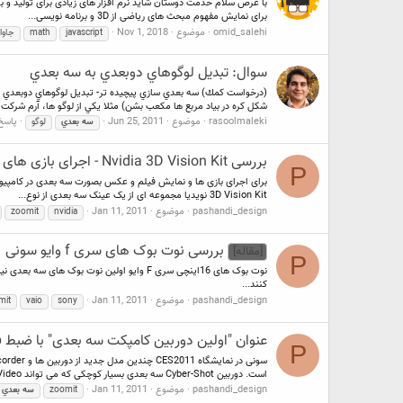
برای نمایش مفهوم مبحث های ریاضی از 3D و برنامه نویسی...
omid_salehi
موضوع
Nov 1, 2018
javascript
math
جاوا
سوال: تبديل لوگوهاي دوبعدي به سه بعدي
(درخواست كمك) سه بعدي سازي پيچيده تر- تبديل لوگوهاي دوبعدي ب
شكل كره در بياد مربع ها مكعب بشن) مثلا يكي از لوگو ها، آرم شركت م
rasoolmaleki
موضوع
Jun 25, 2011
پاسخ ه
سه
بعدي
لوگو
بررسی Nvidia 3D Vision Kit - اجرای بازی های سه بعدی در PC
P
3D Vision Kit نویدیا مجموعه ای از یک عینک سه بعدی از نوع...
pashandi_design
موضوع
Jan 11, 2011
zoomit
nvidia
بررسی نوت بوک های سری f وایو سونی
[مقاله]
P
کنند...
pashandi_design
موضوع
Jan 11, 2011
mit
vaio
sony
عنوان "اولین دوربین کامپکت سه بعدی" با ضبط 1080/60p به دوربین جدید سونی تعلق گرفت
P
است. دوربین Cyber-Shot سه بعدی بسیار کوچکی که می تواند Video...
pashandi_design
موضوع
Jan 11, 2011
zoomit
سه
بعدي