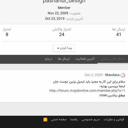
pashandi_design
Member
عضویت
Nov 22, 2009
آخرین بازدید
Oct 23, 2019
ارسال ها
امتیاز واکنش
امتیاز
8
24
41
پیدا کردن
ارسال های پروفایل
آخرین فعالیت
ارسال ها
درباره
Dec 2, 2009
Mandana
سلام برای این کار به مجید باید ایمیل بزنین دوست جان
اینجا بپرسین بهتره:
http://forum.majidonline.com/member.php?u=1
موفق بباشین:rose:
قوانین و مقرّرات
حریم خصوصی
راهنما
صفحه اصلی
R
S
S