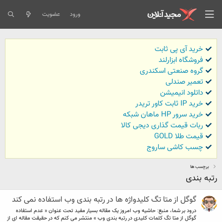
ورود
عضویت
خرید آی پی ثابت
فروشگاه ابزارلند
گروه صنعتی اسکندری
تعمیر صندلی
داتلود انیمیشن
خرید IP ثابت کاور تریدر
خرید سرور HP ماهان شبکه
ربات قیمت گذاری دیجی کالا
قیمت طلا GOLD
چسب کاشی ساروج
برچسب ها
رتبه بندی
گوگل از متا تگ کلیدواژه ها در رتبه بندی وب استفاده نمی کند
درود بر شما، منبع: حاشیه وب امروز یک مقاله بسیار مفید تحت عنوان « عدم استفاده
گوگل از متا تگ کلمات کلیدی در رتبه بندی وب » منتشر می کنم که در حقیقت مقاله ای از