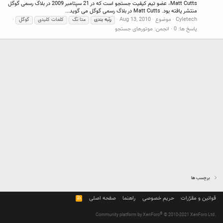
Matt Cutts، عضو تیم کیفیت جستجو است که در 21 سپتامبر 2009 در بلاگ رسمی گوگل
منتشر یافته بود. Matt Cutts در بلاگ رسمی گوگل می گوید...
Cyletech
موضوع
Aug 13, 2010
رتبه
بندی
متا تگ
کلمات کلیدی
گوگل
پاسخ ها: 0
انجمن:
موتورهای جستجو
برچسب ها
قوانین و مقرّرات
حریم خصوصی
راهنما
صفحه اصلی
R
S
S
®
Community platform by XenForo
© 2010-2021 XenForo Ltd.