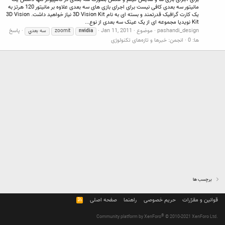
مانیتور سه بعدی کافی نیست برای اجرای بازی های سه بعدی علاوه بر مانیتور 120 هرتز به
یک کارت گرافیک قدرتمند و بسته ای به نام 3D Vision Kit نیاز خواهید داشت. 3D Vision
Kit نویدیا مجموعه ای از یک عینک سه بعدی از نوع...
pashandi_design
موضوع
Jan 11, 2011
پاسخ
nvidia
zoomit
سه بعدي
ها: 0
انجمن:
خبرها و تازه‌های تکنولوژی
برچسب ها
قوانین و مقرّرات
حریم خصوصی
راهنما
صفحه اصلی
R
S
S
®
Community platform by XenForo
© 2010-2021 XenForo Ltd.