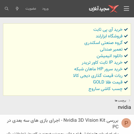
ورود
عضویت
خرید آی پی ثابت
فروشگاه ابزارلند
گروه صنعتی اسکندری
تعمیر صندلی
داتلود انیمیشن
خرید IP ثابت کاور تریدر
خرید سرور HP ماهان شبکه
ربات قیمت گذاری دیجی کالا
قیمت طلا GOLD
چسب کاشی ساروج
برچسب ها
nvidia
بررسی Nvidia 3D Vision Kit - اجرای بازی های سه بعدی در
P
PC
برای اجرای بازی ها و نمایش فیلم و عکس بصورت سه بعدی در کامپیوتر تنها داشتن یک