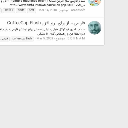
دریافت : http://www.smfa.ir/download/click.php?id=1
arashsoft
موضوع
Mar 14, 2010
smfa.ir
smfa
smf
فارسی ساز برای نرم افزار CoffeeCup Flash
داره لطفا من و راهنمایی کنه . با تشکر .
B E H N A M
موضوع
Mar 5, 2009
coffeecup flash
فارسی