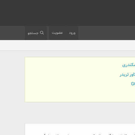
ورود
عضویت
جستجو
کندری