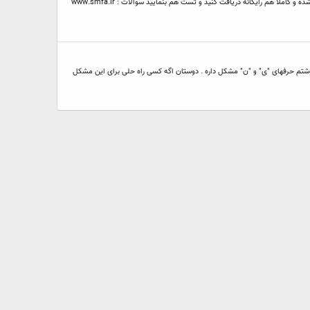
سلام فارسی ساز آخرین نسخه smf (simple machines forum) ر و برای شما دوستان عزیزم آماده کردم این فارسی ساز کاملترین فارسی ساز حال حاضر هست و 100% کامل شده و کاملا هم رایگانه دریافت کنید و تست هم بنمایید سوالات : www.smfa.ir
. با فارسی ساز مریم هم امتحان کردم اما در نوشتم حرفهای "ی" و "ن" مشکل داره . دوستان اگه کسی راه حلی برای این مشکل