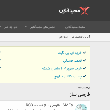
سایت مجیدآنلاین
انجمن‌های مجیدآنلاین
تازه چه خبر
آخرین فعالیت ها
ثبت نام
خرید آی پی ثابت
تعمیر صندلی
خرید سرور HP ماهان شبکه
چسب کاشی ساروج
برچسب ها
فارسی ساز
SMFa - فارسی ساز نسخه RC3