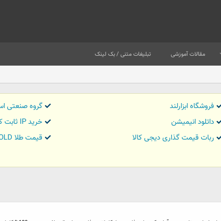
مقالات آموزشی
تبلیغات متنی / بک لینک
فروشگاه ابزارلند
گروه صنعتی اس
داتلود انیمیشن
خرید IP ثابت کاور تریدر
ربات قیمت گذاری دیجی کالا
قیمت طلا GOLD