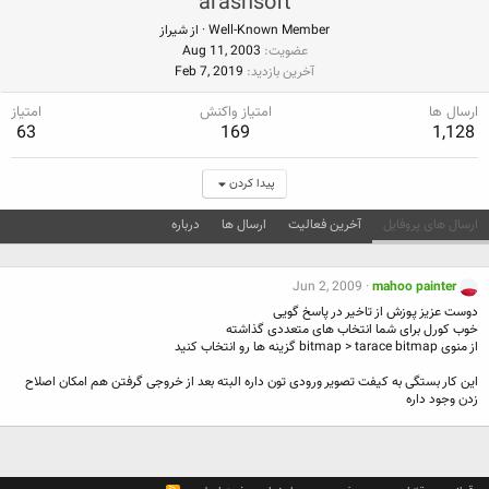
arashsoft
Well-Known Member
·
از
شيراز
عضویت
Aug 11, 2003
آخرین بازدید
Feb 7, 2019
ارسال ها
امتیاز واکنش
امتیاز
63
169
1,128
پیدا کردن
ارسال های پروفایل
آخرین فعالیت
ارسال ها
درباره
Jun 2, 2009
mahoo painter
دوست عزیز پوزش از تاخیر در پاسخ گویی
خوب کورل برای شما انتخاب های متعددی گذاشته
از منوی bitmap > tarace bitmap گزینه ها رو انتخاب کنید
این کار بستگی به کیفت تصویر ورودی تون داره البته بعد از خروجی گرفتن هم امکان اصلاح
زدن وجود داره