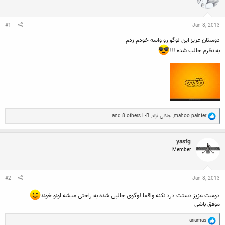
ن
ش
ه
ن
ر
ا
د
و
#1
Jan 8, 2013
ه
ع
م
دوستان عزیز این لوگو رو واسه خودم زدم
و
ض
به نظرم جالب شده !!!
و
ع
R
mahoo painter
,
جلالی نژاد
,
L-B
and 8 others
e
a
c
yasfg
t
Member
i
o
n
s
:
#2
Jan 8, 2013
دوست عزیز دستت درد نکنه واقعا لوگوی جالبی شده به راحتی میشه اونو خوند
موفق باشی
R
ariamas