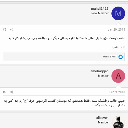
mahdi2425
M
New Member
#8
Jan 29, 2013
سلام دوست عزیز خیلی عالی هست با نظر دوستان دیگر من موافقم روی ح بیشتر کار کنید
شاد باشید
R
Amir storm
e
a
c
amohaqqeq
t
A
Member
i
o
n
s
:
#9
Feb 9, 2013
خیلی جالب و قشنگ شده، فقط همانطور که دوستان گفتند اگر بتونی حرف "ح" رو جدا کنی یه
مقدار عالی میشه دیگه
aliseven
Member