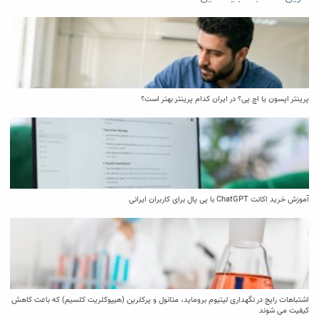
پرینتر اپسون یا اچ پی؟ در ایران کدام پرینتر بهتر است؟
آموزش خرید اکانت ChatGPT با پی پال برای کاربران ایرانی
اشتباهات رایج در نگهداری لیتیوم بروماید، متانول و پرکلرین (هیپوکلریت کلسیم) که باعث کاهش
کیفیت می‌ شوند