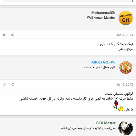
e
a
c
MohammadGh
t
Well-Known Member
i
o
n
s
:
#3
Jan 8, 2013
لوگو خوشگلی شده :دی
موفق باشی
ABOLFAZL-PS
کاربر فعال انجمن فتوشاپ
#4
Jan 8, 2013
لوگوی قشنگی شده.
فقط حرف "ح" شاید یه کمی جای کار داشته باشه. وگرنه در کل خوبه. خسته نباشی.
یا علی
GFX Master
مدیر انجمن گرافیک دو بعدی ومسئول فروشگاه