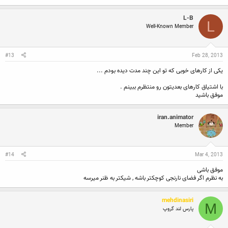
a
c
L-B
t
L
Well-Known Member
i
o
n
s
:
#13
Feb 28, 2013
یکی از کارهای خوبی که تو این چند مدت دیده بودم ...
با اشتیاق کارهای بعدیتون رو منتظرم ببینم .
موفق باشید
iran.animator
Member
#14
Mar 4, 2013
موفق باشی
به نظرم اگر فضای نارنجی کوچکتر باشه , شیکتر به ظنر میرسه
mehdinasiri
M
پارس لند گروپ