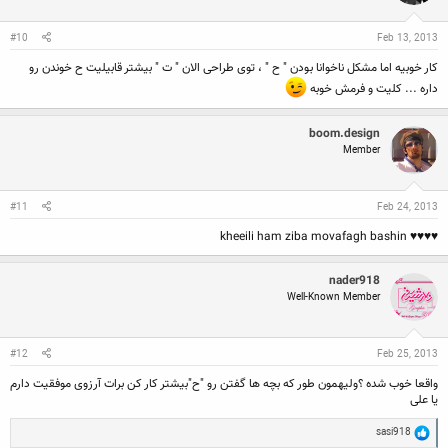
#10
Feb 13, 2013
کار خوبیه اما مشکل ناخوانا بودن " ح " ، توی طراحی الان " ت " بیشتر قابیلیت ح خوندن رو
داره ... کلیت و فرمش خوبه
boom.design
Member
#11
Feb 24, 2013
♥♥♥♥ kheeili ham ziba movafagh bashin
nader918
Well-Known Member
#12
Feb 25, 2013
واقعا خوب شده ؟ولیهمون طور که بچه ها گفتن رو "ح"بیشتر کار کن برات آرزوی موفقیت دارم
یا علی
R
sasi918
e