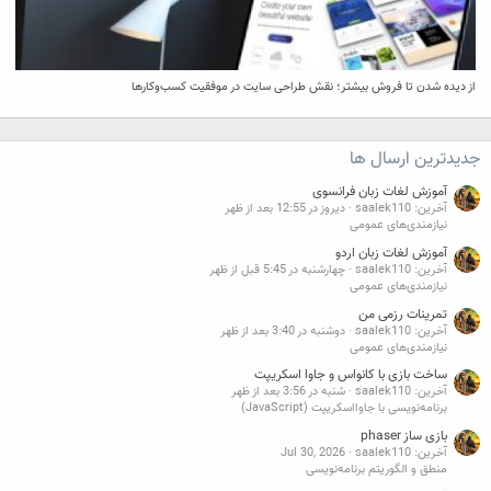
از دیده شدن تا فروش بیشتر؛ نقش طراحی سایت در موفقیت کسب‌وکارها
جدیدترین ارسال ها
آموزش لغات زبان فرانسوی
آخرین: saalek110
دیروز در 12:55 بعد از ظهر
نیازمندی‌های عمومی
آموزش لغات زبان اردو
آخرین: saalek110
چهارشنبه در 5:45 قبل از ظهر
نیازمندی‌های عمومی
تمرینات رزمی من
آخرین: saalek110
دوشنبه در 3:40 بعد از ظهر
نیازمندی‌های عمومی
ساخت بازی با کانواس و جاوا اسکریپت
آخرین: saalek110
شنبه در 3:56 بعد از ظهر
برنامه‌نویسی با جاوااسکریپت (JavaScript)
بازی ساز phaser
آخرین: saalek110
Jul 30, 2026
منطق و الگوریتم برنامه‌نویسی