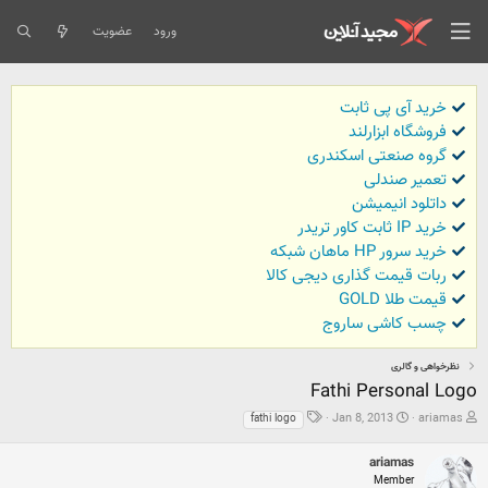
ورود
عضویت
خرید آی پی ثابت
فروشگاه ابزارلند
گروه صنعتی اسکندری
تعمیر صندلی
داتلود انیمیشن
خرید IP ثابت کاور تریدر
خرید سرور HP ماهان شبکه
ربات قیمت گذاری دیجی کالا
قیمت طلا GOLD
چسب کاشی ساروج
نظرخواهی و گالری
Fathi Personal Logo
ش
ت
ب
Jan 8, 2013
ariamas
fathi logo
ر
ا
ر
و
ر
چ
ariamas
ع
ی
س
Member
ک
خ
ب