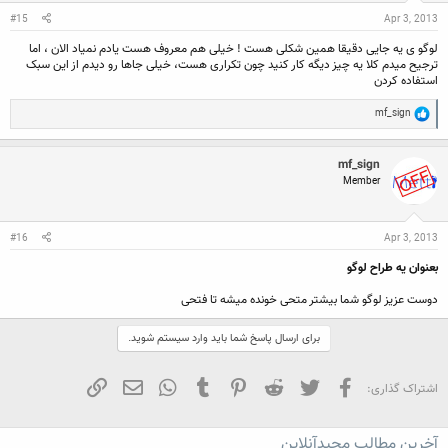
#15
Apr 3, 2013
لوگو ی یه جایی دقیقا همین شکلی هست ! خیلی هم معروف هست یادم نمیاد الان ، اما
ترجیح میدم کلا یه چیز دیگه کار کنید چون تکراری هست، خیلی جاها رو دیدم از این سبک
استفاده کردن
R
mf_sign
e
a
c
mf_sign
t
Member
i
o
n
s
:
#16
Apr 3, 2013
بعنوان یه طراح لوگو
دوست عزیز لوگو شما بیشتر متحی خونده میشه تا فتحی
برای ارسال پاسخ شما باید وارد سیستم شوید.
فیسبوک
تویتر
Reddit
Pinterest
Tumblr
WhatsApp
ایمیل
لینک
اشتراک گذاری:
آخرین مطالب مجیدآنلاین