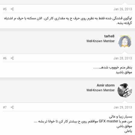
#5
Jan 26, 2013
لوگوی قشنگی شده فقط به نظرم روی حرف ح یه مقداری کار کن. الان ممکنه با حرف م اشتباه
گرفته بشه.
tarhe8
Well-Known Member
#6
Jan 28, 2013
بنظر منم خوووب شدهـــ.....
موفق باشید
Amir storm
Well-Known Member
#7
Jan 29, 2013
بسیار زیبا و عالی
من هم با GFX master موافقم روی ح بیشتر کار کن تا خوانا تر بشه ...
موفق باشی
یاعلی