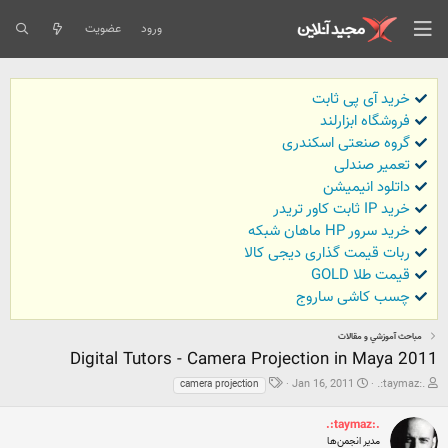
ورود
عضویت
خرید آی پی ثابت
فروشگاه ابزارلند
گروه صنعتی اسکندری
تعمیر صندلی
داتلود انیمیشن
خرید IP ثابت کاور تریدر
خرید سرور HP ماهان شبکه
ربات قیمت گذاری دیجی کالا
قیمت طلا GOLD
چسب کاشی ساروج
مباحث آموزشي و مقالات
Digital Tutors - Camera Projection in Maya 2011
ش
ت
ب
Jan 16, 2011
.:taymaz:.
camera projection
ر
ا
ر
و
ر
چ
.:taymaz:.
ع
ی
س
مدیر انجمن‌ها
ک
خ
ب