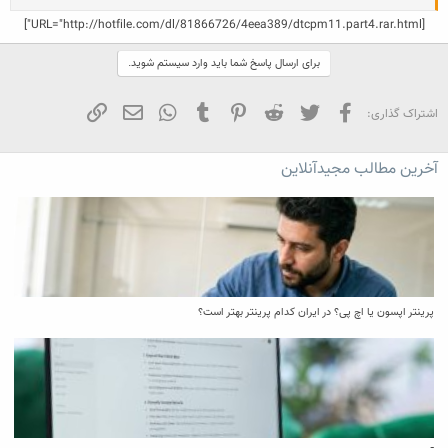
[URL="http://hotfile.com/dl/81866726/4eea389/dtcpm11.part4.rar.html"]
برای ارسال پاسخ شما باید وارد سیستم شوید.
فیسبوک
تویتر
Reddit
Pinterest
Tumblr
WhatsApp
ایمیل
لینک
اشتراک گذاری:
آخرین مطالب مجیدآنلاین
پرینتر اپسون یا اچ پی؟ در ایران کدام پرینتر بهتر است؟