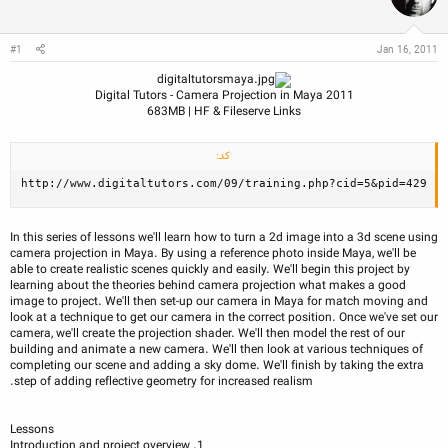
ن
ش
ه
ن
ر
ا
د
و
#1
Jan 16, 2011
ه
ع
م
و
Digital Tutors - Camera Projection in Maya 2011
ض
683MB | HF & Fileserve Links
و
ع
کد:
http://www.digitaltutors.com/09/training.php?cid=5&pid=429
In this series of lessons we'll learn how to turn a 2d image into a 3d scene using
camera projection in Maya. By using a reference photo inside Maya, we'll be
able to create realistic scenes quickly and easily. We'll begin this project by
learning about the theories behind camera projection what makes a good
image to project. We'll then set-up our camera in Maya for match moving and
look at a technique to get our camera in the correct position. Once we've set our
camera, we'll create the projection shader. We'll then model the rest of our
building and animate a new camera. We'll then look at various techniques of
completing our scene and adding a sky dome. We'll finish by taking the extra
step of adding reflective geometry for increased realism.
Lessons
1. Introduction and project overview