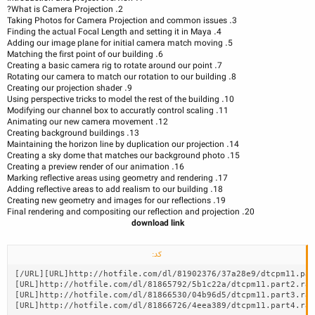
2. What is Camera Projection?
3. Taking Photos for Camera Projection and common issues
4. Finding the actual Focal Length and setting it in Maya
5. Adding our image plane for initial camera match moving
6. Matching the first point of our building
7. Creating a basic camera rig to rotate around our point
8. Rotating our camera to match our rotation to our building
9. Creating our projection shader
10. Using perspective tricks to model the rest of the building
11. Modifying our channel box to accuratly control scaling
12. Animating our new camera movement
13. Creating background buildings
14. Maintaining the horizon line by duplication our projection
15. Creating a sky dome that matches our background photo
16. Creating a preview render of our animation
17. Marking reflective areas using geometry and rendering
18. Adding reflective areas to add realism to our building
19. Creating new geometry and images for our reflections
20. Final rendering and compositing our reflection and projection​
download link
کد:
[/URL][URL]http://hotfile.com/dl/81902376/37a28e9/dtcpm11.par
[URL]http://hotfile.com/dl/81865792/5b1c22a/dtcpm11.part2.rar
[URL]http://hotfile.com/dl/81866530/04b96d5/dtcpm11.part3.rar
[URL]http://hotfile.com/dl/81866726/4eea389/dtcpm11.part4.rar