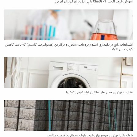
آموزش خرید اکانت ChatGPT با پی پال برای کاربران ایرانی
اشتباهات رایج در نگهداری لیتیوم بروماید، متانول و پرکلرین (هیپوکلریت کلسیم) که باعث کاهش
کیفیت می‌ شوند
مقایسه بهترین مدل ‌های ماشین لباسشویی توشیبا
بلوک بانی؛ بهترین مرجع برای خرید بلوک سیمانی با قیمت مناسب