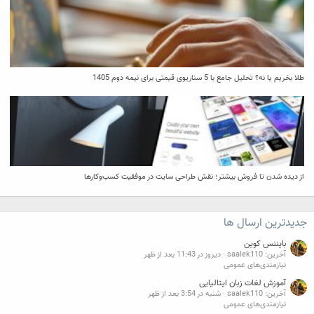
طلا بخریم یا نه؟ تحلیل جامع با 5 سناریوی قیمتی برای نیمه دوم 1405
از دیده شدن تا فروش بیشتر؛ نقش طراحی سایت در موفقیت کسب‌وکارها
جدیدترین ارسال ها
بایننس کوین
آخرین: saalek110
دیروز در 11:43 بعد از ظهر
نیازمندی‌های عمومی
آموزش لغات زبان ایتالیایی
آخرین: saalek110
شنبه در 3:54 بعد از ظهر
نیازمندی‌های عمومی