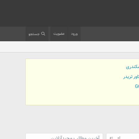
ورود
عضویت
جستجو
کندری
آخرین مطالب مجیدآنلاین
#1