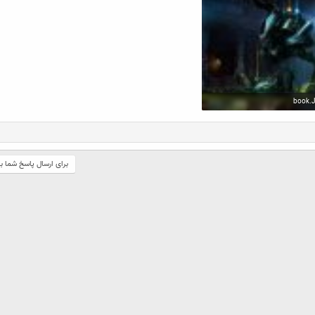
book.
یدها: 184
برای ارسال پاسخ شما ب
ک