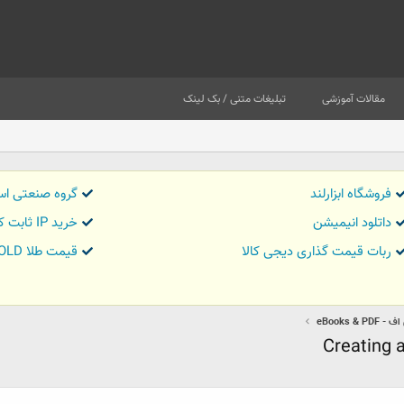
مقالات آموزشی
تبلیغات متنی / بک لینک
فروشگاه ابزارلند
گروه صنعتی اس
داتلود انیمیشن
خرید IP ثابت کاور تریدر
ربات قیمت گذاری دیجی کالا
قیمت طلا GOLD
eBooks 
Creating a