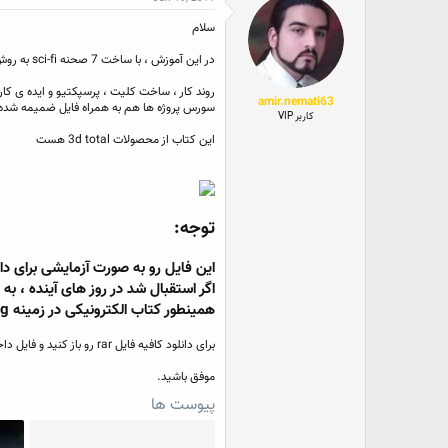
ع
ی
ک
خ
سلام
ن
ش
ن
ر
در این آموزش ، با ساخت 7 صحنه sci-fi به روش digital painting آشنا میشیم.
د
و
ه
ع
روند کار ، ساخت کلیت ، پرسپکتیو و ایده ی کار 
م
amir.nemati63
سورس پروژه ها هم به همراه فایل ضمیمه شده
و
کاربر VIP
ض
این کتاب از محصولات 3d total هست
و
ع
توجه:
این فایل رو به صورت آزمایشی برای دان
همینطور کتاب الکترونیکی در زمینه cg هست رو به اشتراک میذارم.
برای دانلود کافیه فایل rar رو باز کنید و فایل داخلش رو با نرم افزار utorrent باز کنید.
موفق باشید.
پیوست ها