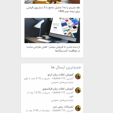
طلا بخریم یا نه؟ تحلیل جامع با 5 سناریوی قیمتی
برای نیمه دوم 1405
از دیده شدن تا فروش بیشتر؛ نقش طراحی سایت
در موفقیت کسب‌وکارها
جدیدترین ارسال ها
آموزش لغات زبان اردو
آخرین: saalek110
امروز در 4:16 بعد از ظهر
نیازمندی‌های عمومی
آموزش لغات زبان فرانسوی
آخرین: saalek110
دیروز در 12:55 بعد از
ظهر
نیازمندی‌های عمومی
تمرینات رزمی من
آخرین: saalek110
دوشنبه در 3:40 بعد از