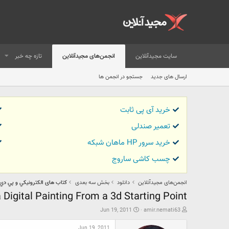
سایت مجیدآنلاین
انجمن‌های مجیدآنلاین
تازه چه خبر
ارسال های جدید
جستجو در انجمن ها
خرید آی پی ثابت
تعمیر صندلی
خرید سرور HP ماهان شبکه
چسب کاشی ساروج
انجمن‌های مجیدآنلاین
دانلود
بخش سه بعدی
كتاب های الكترونيكي و پي دي اف - & PDF
 Digital Painting From a 3d Starting Point
ش
ت
Jun 19, 2011
amir.nemati63
ر
ا
و
ر
Jun 19, 2011