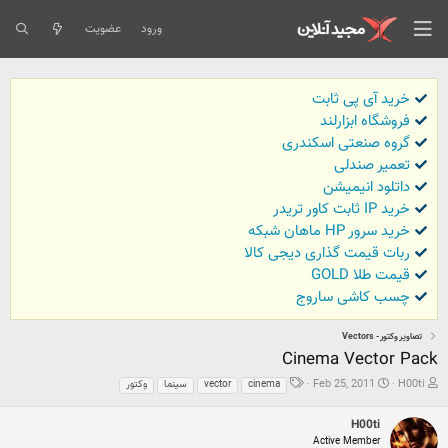
ورود
عضویت
خرید آی پی ثابت
فروشگاه ابزارلند
گروه صنعتی اسکندری
تعمیر صندلی
داتلود انیمیشن
خرید IP ثابت کاور تریدر
خرید سرور HP ماهان شبکه
ربات قیمت گذاری دیجی کالا
قیمت طلا GOLD
چسب کاشی ساروج
تصاویر وكتور - Vectors
Cinema Vector Pack
ش
ت
ب
Feb 25, 2011
H00ti
cinema
vector
سینما
وکتور
ر
ا
ر
و
ر
چ
H00ti
ع
ی
س
Active Member
ک
خ
ب