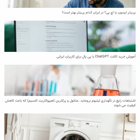
پرینتر اپسون یا اچ پی؟ در ایران کدام پرینتر بهتر است؟
آموزش خرید اکانت ChatGPT با پی پال برای کاربران ایرانی
اشتباهات رایج در نگهداری لیتیوم بروماید، متانول و پرکلرین (هیپوکلریت کلسیم) که باعث کاهش
کیفیت می‌ شوند