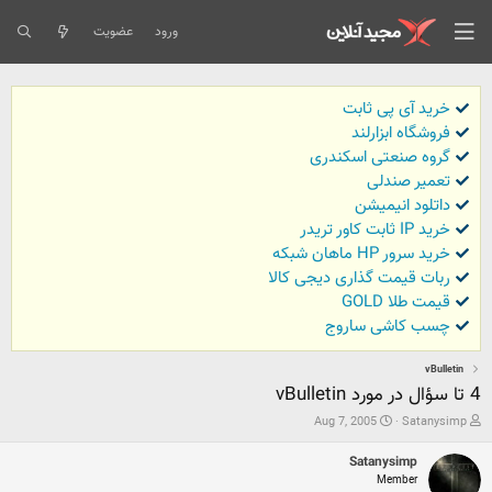
ورود
عضویت
خرید آی پی ثابت
فروشگاه ابزارلند
گروه صنعتی اسکندری
تعمیر صندلی
داتلود انیمیشن
خرید IP ثابت کاور تریدر
خرید سرور HP ماهان شبکه
ربات قیمت گذاری دیجی کالا
قیمت طلا GOLD
چسب کاشی ساروج
vBulletin
4 تا سؤال در مورد vBulletin
ش
ت
Aug 7, 2005
Satanysimp
ر
ا
و
ر
Satanysimp
ع
ی
Member
ک
خ