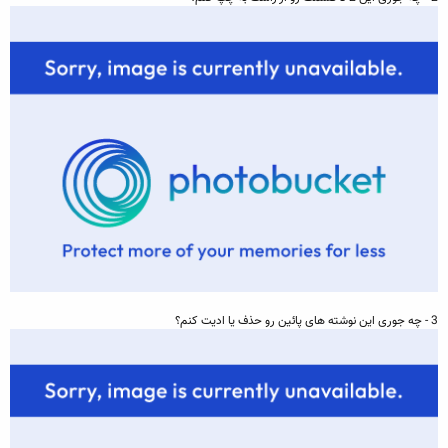
3 - چه جوری اين نوشته های پائين رو حذف يا اديت کنم؟