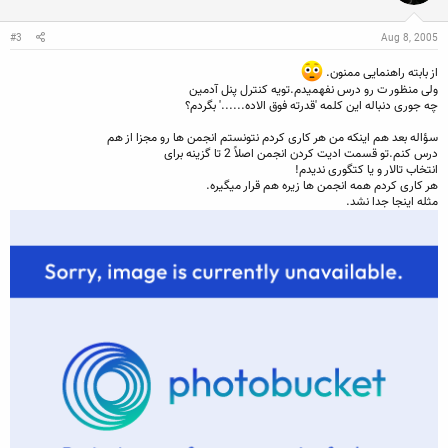
#3
Aug 8, 2005
از بابته راهنمايی ممنون.
ولی منظور ت رو درس نفهميدم.تويه کنترل پنل آدمين
چه جوری دنباله اين کلمه 'قدرته فوق الاده......' بگردم؟
سؤاله بعد هم اينکه من هر کاری کردم نتونستم انجمن ها رو مجزا از هم
درس کنم.تو قسمت اديت کردن انجمن اصلاً 2 تا گزينه برای
انتخاب تالار و يا کتگوری نديدم!
هر کاری کردم همه انجمن ها زيره هم قرار ميگيره.
مثله اينجا جدا نشد.