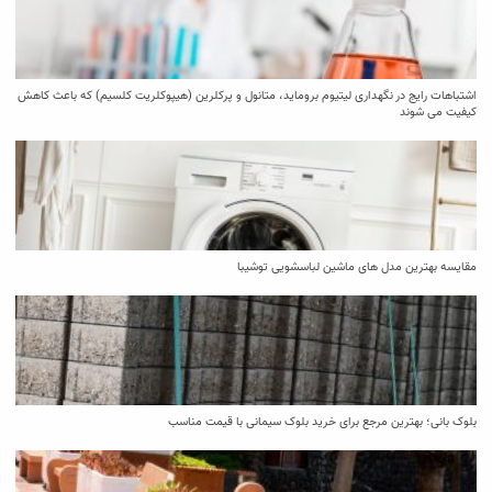
اشتباهات رایج در نگهداری لیتیوم بروماید، متانول و پرکلرین (هیپوکلریت کلسیم) که باعث کاهش
کیفیت می‌ شوند
مقایسه بهترین مدل ‌های ماشین لباسشویی توشیبا
بلوک بانی؛ بهترین مرجع برای خرید بلوک سیمانی با قیمت مناسب