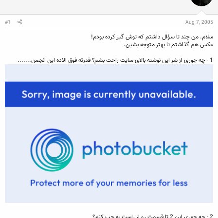
ن
ش
ن
ر
د
و
#1
Aug 7, 2005
ه
ع
م
سلام. من چند تا سؤال داشتم که توش گير کرده بودم!
و
عکس هم گذاشتم تا بهتر متوجه بشين.
ض
و
1 - چه جوری از شر اين نوشته بالای سايت راحت بشم؟ قدرته فوق الاده اين انجمن.......
ع
2 - چه جوری اين 2 تا قسمت رو از راست به چپ کنم؟