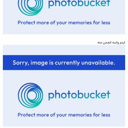
اينم واسه انجمن منه