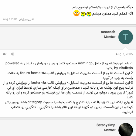
ديگه واضح تر از اين نميتونستم توضيح بدم.
اگه کمکم کنيد ممنون ميشم
آخرین ویرایش:
Aug 7, 2005
tarooneh
T
Member
#2
Aug 7, 2005
1- بايد اون نوشته رو از داخل admincp جستجو كنيد و اون رو ويرايش و تبديل به powered
by vBulletin بكنيد
2-اون قسمت ها رو از قسمت مديريت استايل > ويرايش قالب ها> forum home به حالت
راست به چپ در آوريد
3-اون قسمت ها رو از قسمت مديريت استايل > ويرايش قالب ها> footer را ويرايش كرده و از
فرانت پيج اون نوشته هارو پاك كنيد ، همچنين براي اينكه "فارسي سازي توسط ايران اي تي
نيوز" از بين برود ، دوباره مي تونيد از قسمت زبان ها اين نوشته رو جستجو كرده و آن رو پاك
كنيد.
4-براي اينكه اين اتفاق نيافته ، بايد تالاري را كه ميخواهيد بصورت category باشد رو ويرايش
كرده و در اون قسمت از بين دو گزينه اينكه اين تالار باشد يا كتگوري ، كتگوري رو انتخاب
فرماييد.
Satanysimp
Member