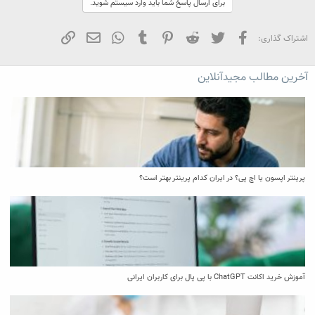
برای ارسال پاسخ شما باید وارد سیستم شوید.
فیسبوک
تویتر
Reddit
Pinterest
Tumblr
WhatsApp
ایمیل
لینک
اشتراک گذاری:
آخرین مطالب مجیدآنلاین
پرینتر اپسون یا اچ پی؟ در ایران کدام پرینتر بهتر است؟
آموزش خرید اکانت ChatGPT با پی پال برای کاربران ایرانی