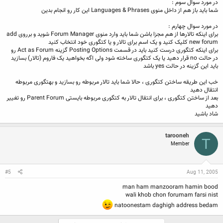
در مورد سوال سوم :
شما باید باز هم از داخل منوی Languages & Phrases این کار رو انجام بدین
در مورد سوال چهارم :
برای اینکه تالارها از هم مجزا باشن شما باید وارد منوی Forum Manager شوید و برروی add
new forum کلیک کنید و یک اسم برای تالار و یا کتگوری خود انتخاب کنید
برای اینکه کتگوری درست کنید باید در قسمت Posting Options گزینه Act as Forum رو
در حالت no قرار دهید یا یک کتگوری ساخته شود ولی اگه بخواهید یک فاروم (تالار) بسازید
باید این گزینه در حالت yes باشد
خب این طریقه ساختن کتگوری ، حالا شما باید تالار مربوطه رو بسازید و بهتگوری مربوطه
انتقال دهید
بعد از ساختن کتگوری ، برای انتقال تالار به کتگوری مربوطه بایستی Parent Forum رو تغییر
دهید
شاد باشید
tarooneh
T
Member
#5
Aug 11, 2005
man ham manzooram hamin bood
wali khob chon forumam farsi nist
natoonestam daghigh address bedam