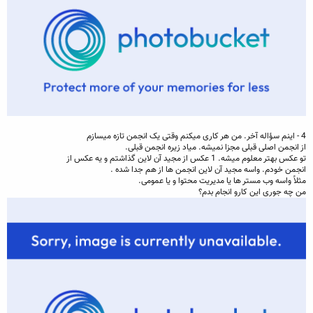
4 - اينم سؤاله آخر. من هر کاری ميکنم وقتی يک انجمن تازه ميسازم
از انجمن اصلی قبلی مجزا نميشه. مياد زيره انجمن قبلی.
تو عکس بهتر معلوم ميشه. 1 عکس از مجيد آن لاين گذاشتم و يه عکس از
انجمن خودم. واسه مجيد آن لاين انجمن ها از هم جدا شده .
مثلاً واسه وب مستر ها يا مديريت محتوا و يا عمومی.
من چه جوری اين کارو انجام بدم؟